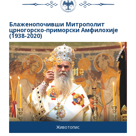
Блаженопочивши Митрополит
црногорско-приморски Амфилохије
(1938-2020)
Животопис