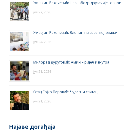
Живојин Ракочевић: Неслобода другачије говори
јул 27, 2026
Живојин Ракочевић: Злочин на заветној земљи
јул 24, 2026
Милорад Дурутовић: Амин – ријеч изнутра
јул 21, 2026
Отац Гојко Перовић: Чудесни свитац
јул 21, 2026
Најаве догађаја