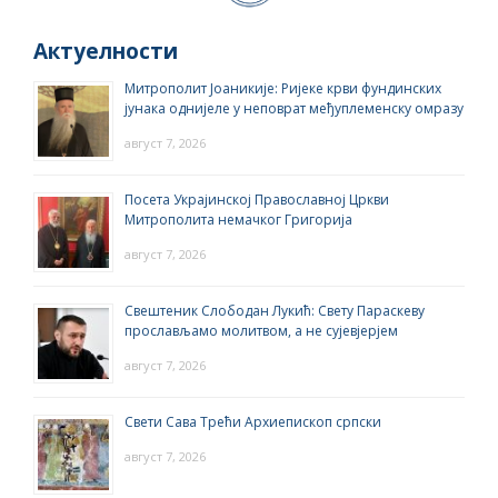
Актуелности
Митрополит Јоаникије: Ријеке крви фундинских
јунака однијеле у неповрат међуплеменску омразу
август 7, 2026
Посета Украјинској Православној Цркви
Митрополита немачког Григорија
август 7, 2026
Свештеник Слободан Лукић: Свету Параскеву
прослављамо молитвом, а не сујевјерјем
август 7, 2026
Свети Сава Трећи Архиепископ српски
август 7, 2026