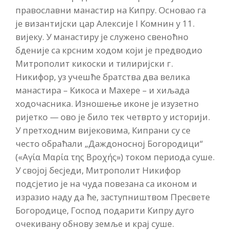
православни манастир на Кипру. Основао га
је византијски цар Алексије I Комнин у 11.
вијеку. У манастиру је служено свеноћно
бденије са крсним ходом који је предводио
Митрополит кикоски и тилиријски г.
Никифор, уз учешће братства два велика
манастира – Кикоса и Махере – и хиљада
ходочасника. Изношење иконе је изузетно
ријетко — ово је било тек четврто у историји.
У претходним вијековима, Кипрани су се
често обраћали „Даждоносној Богородици“
(«Αγία Μαρία της Βροχής») током периода суше.
У својој бесједи, Митрополит Никифор
подсјетио је на чуда повезана са иконом и
изразио наду да ће, заступништвом Пресвете
Богородице, Господ подарити Кипру дуго
очекивану обнову земље и крај суше.