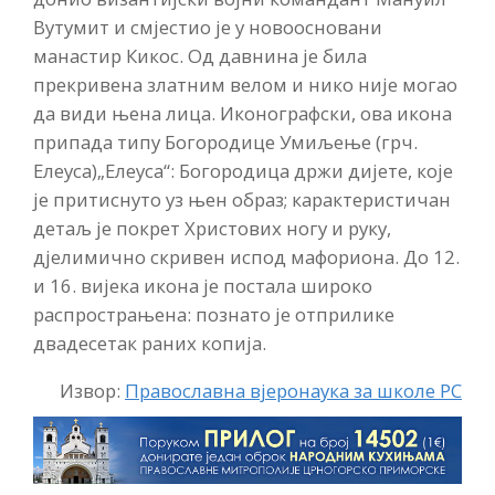
Вутумит и смјестио је у новоосновани
манастир Кикос. Од давнина је била
прекривена златним велом и нико није могао
да види њена лица. Иконографски, ова икона
припада типу Богородице Умиљење (грч.
Елеуса)„Елеуса“: Богородица држи дијете, које
је притиснуто уз њен образ; карактеристичан
детаљ је покрет Христових ногу и руку,
дјелимично скривен испод мафориона. До 12.
и 16. вијека икона је постала широко
распрострањена: познато је отприлике
двадесетак раних копија.
Извор:
Православна вјеронаука за школе РС