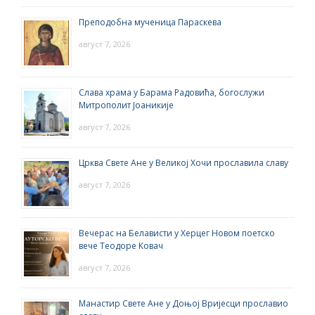
Преподобна мученица Параскева
август 7, 2026
Слава храма у Барама Радовића, богослужи
Митрополит Јоаникије
август 7, 2026
Црква Свете Ане у Великој Хочи прославила славу
август 7, 2026
Вечерас на Белависти у Херцег Новом поетско
вече Теодоре Ковач
август 7, 2026
Манастир Свете Ане у Доњој Вријесци прославио