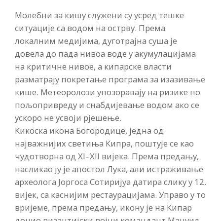
Молебни за кишу служени су усред тешке
ситуације са водом на острву. Према
локалним медијима, дуготрајна суша је
довела до пада нивоа воде у акумулацијама
на критичне нивое, а кипарске власти
разматрају покретање програма за изазивање
кише. Метеоролози упозоравају на ризике по
пољопривреду и снабдијевање водом ако се
ускоро не усвоји рјешење.
Кикоска икона Богородице, једна од
најважнијих светиња Кипра, поштује се као
чудотворна од XI–XII вијека. Према предању,
насликао ју је апостол Лука, али истраживање
археолога Јоргоса Сотиријуа датира слику у 12.
вијек, са каснијим рестаурацијама. Управо у то
вријеме, према предању, икону је на Кипар
донио византијски војни командант Мануил