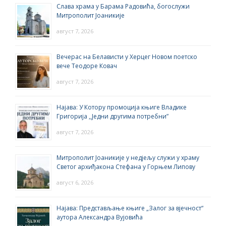
Слава храма у Барама Радовића, богослужи
Митрополит Јоаникије
август 7, 2026
Вечерас на Белависти у Херцег Новом поетско
вече Теодоре Ковач
август 7, 2026
Најава: У Котору промоција књиге Владике
Григорија ,,Једни другима потребни”
август 7, 2026
Митрополит Јоаникије у недјељу служи у храму
Светог архиђакона Стефана у Горњем Липову
август 6, 2026
Најава: Представљање књиге „Залог за вјечност“
аутора Александра Вујовића