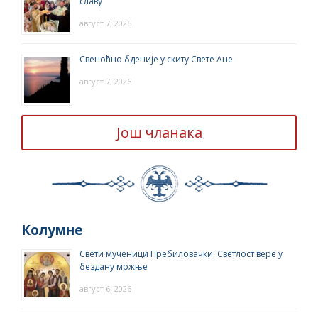
славу
август 7, 2026
Свеноћно бденије у скиту Свете Ане
август 7, 2026
Још чланака
Колумне
Свети мученици Пребиловачки: Светлост вере у
бездану мржње
август 6, 2026