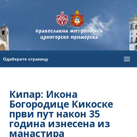
Кипар: Икона
Богородице Кикоске
први пут након 35
година изнесена из
манастира