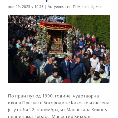
нов 29, 2025 у 10:53
|
Актуелности
,
Помјесне Цркве
По први пут од 1990. године, чудотворна
икона Пресвете Богородице Кикоске изнесена
је, у ноћи 22. новембра, из Манастира Кикос у
планинама Тродос. Манастир Кикос је