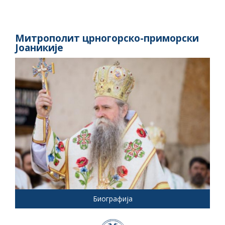
Митрополит црногорско-приморски
Јоаникије
Биографија