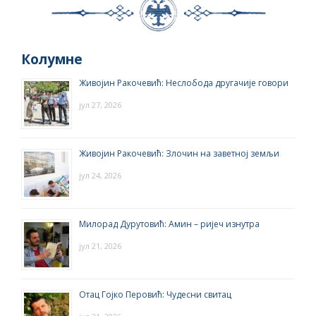
Колумне
Живојин Ракочевић: Неслобода другачије говори
јул 27, 2026
Живојин Ракочевић: Злочин на заветној земљи
јул 24, 2026
Милорад Дурутовић: Амин – ријеч изнутра
јул 21, 2026
Отац Гојко Перовић: Чудесни свитац