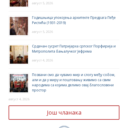
август 5, 2026
Годишњица упокојења архитекте Предрага Пеђе
Ристића (1931-2019)
август 5, 2026
Срдачан сусрет Патријарха српског Порфирија и
Митрополита бањалучког Јефрема
август 4, 2026
Позвани смо да чувамо мир и слогу међу собом,
али и да у миру и поштовању живимо са свим
народима са којима делимо овај благословени
простор
август 4, 2026
Још чланака