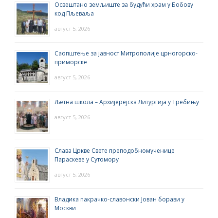
Освештано земљиште за будући храм у Бобову
код Пљеваља
август 5, 2026
Саопштење за јавност Митрополије црногорско-
приморске
август 5, 2026
Љетна школа – Архијерејска Литургија у Требињу
август 5, 2026
Слава Цркве Свете преподобномученице
Параскеве у Сутомору
август 5, 2026
Владика пакрачко-славонски Јован борави у
Москви