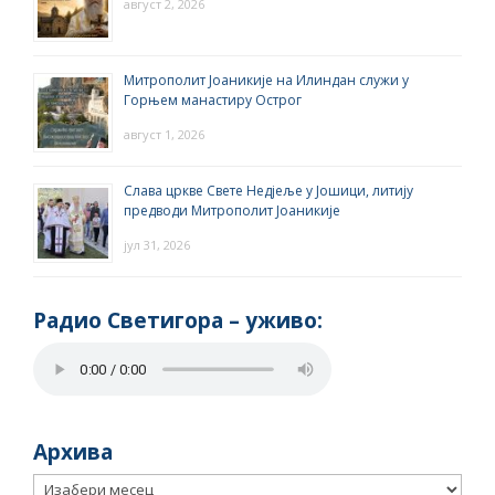
август 2, 2026
Митрополит Јоаникије на Илиндан служи у
Горњем манастиру Острог
август 1, 2026
Слава цркве Свете Недјеље у Јошици, литију
предводи Митрополит Јоаникије
јул 31, 2026
Радио Светигора – yживо:
Архива
Архива