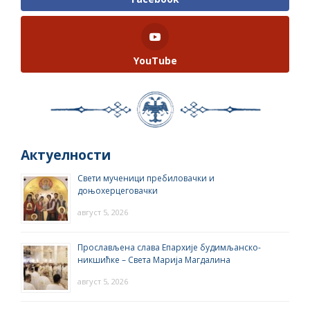
YouTube
Актуелности
Свети мученици пребиловачки и
доњохерцеговачки
август 5, 2026
Прослављена слава Епархије будимљанско-
никшићке – Света Марија Магдалина
август 5, 2026