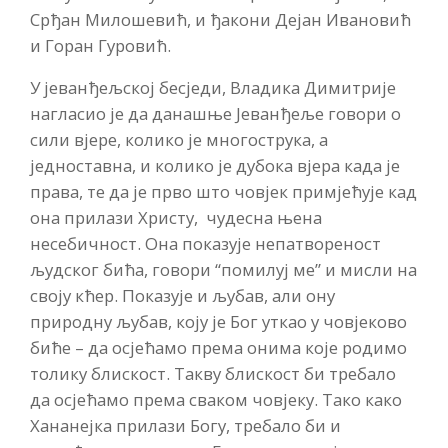
Срђан Милошевић, и ђакони Дејан Ивановић
и Горан Гуровић.
У јеванђељској бесједи, Владика Димитрије
нагласио је да данашње Јеванђеље говори о
сили вјере, колико је многострука, а
једноставна, и колико је дубока вјера када је
права, те да је прво што човјек примјећује кад
она прилази Христу, чудесна њена
несебичност. Она показује непатвореност
људског бића, говори “помилуј ме” и мисли на
своју кћер. Показује и љубав, али ону
природну љубав, коју је Бог уткао у човјеково
биће – да осјећамо према онима које родимо
толику блискост. Такву блискост би требало
да осјећамо према сваком човјеку. Тако како
Хананејка прилази Богу, требало би и