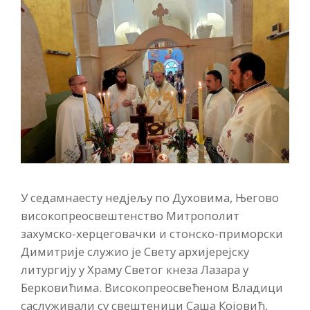
У седамнаесту недјељу по Духовима, Његово
високопреосвештенство Митрополит
захумско-херцеговачки и стонско-приморски
Димитрије служио је Свету архијерејску
литургију у Храму Светог кнеза Лазара у
Берковићима. Високопреосвећеном Владици
саслуживали су свештеници Саша Којовић,