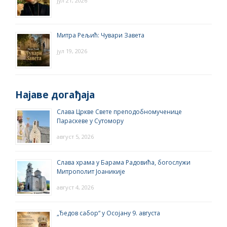
јул 21, 2026
Митра Рељић: Чувари Завета
јул 19, 2026
Најаве догађаја
Слава Цркве Свете преподобномученице
Параскеве у Сутомору
август 5, 2026
Слава храма у Барама Радовића, богослужи
Митрополит Јоаникије
август 4, 2026
„Ђедов сабор“ у Осојану 9. августа