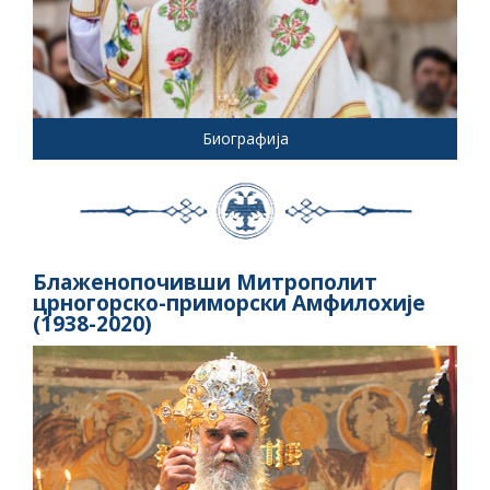
Биографија
Блаженопочивши Митрополит
црногорско-приморски Амфилохије
(1938-2020)