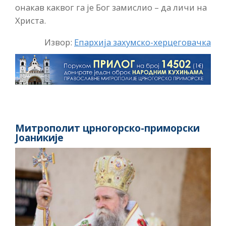
онакав каквог га је Бог замислио – да личи на
Христа.
Извор:
Епархија захумско-херцеговачка
Митрополит црногорско-приморски
Јоаникије