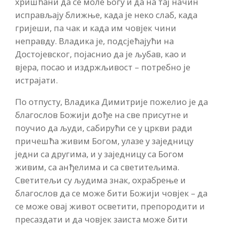
хришћани да се моле Богу и да на тај начин
исправљају ближње, када је неко слаб, када
гријеши, па чак и када им човјек чини
неправду. Владика је, подсјећајући на
Достојевског, појаснио да је љубав, као и
вјера, посао и издржљивост – потребно је
истрајати.
По отпусту, Владика Димитрије пожелио је да
благослов Божији дође на све присутне и
поучио да људи, сабирући се у цркви ради
причешћа живим Богом, улазе у заједницу
једни са другима, и у заједницу са Богом
живим, са анђелима и са светитељима.
Светитељи су људима знак, охрабрење и
благослов да се може бити Божији човјек – да
се може овај живот осветити, препородити и
пресаздати и да човјек заиста може бити