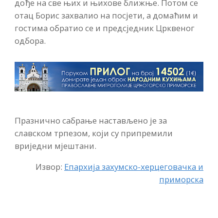
дође на све њих и њихове ближње. Потом се
отац Борис захвалио на посјети, а домаћим и
гостима обратио се и предсједник Црквеног
одбора.
Празнично сабрање настављено је за
славском трпезом, који су припремили
вриједни мјештани.
Извор:
Епархија захумско-херцеговачка и
приморска