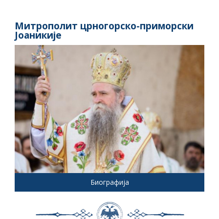
Митрополит црногорско-приморски
Јоаникије
Биографија