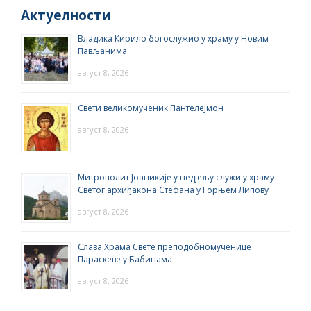
Актуелности
Владика Кирило богослужио у храму у Новим
Пављанима
август 8, 2026
Свети великомученик Пантелејмон
август 8, 2026
Митрополит Јоаникије у недјељу служи у храму
Светог архиђакона Стефана у Горњем Липову
август 8, 2026
Слава Храма Свете преподобномученице
Параскеве у Бабинама
август 8, 2026