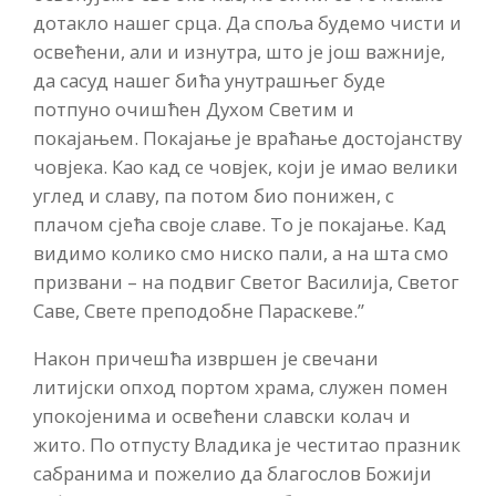
дотакло нашег срца. Да споља будемо чисти и
освећени, али и изнутра, што је још важније,
да сасуд нашег бића унутрашњег буде
потпуно очишћен Духом Светим и
покајањем. Покајање је враћање достојанству
човјека. Као кад се човјек, који је имао велики
углед и славу, па потом био понижен, с
плачом сјећа своје славе. То је покајање. Кад
видимо колико смо ниско пали, а на шта смо
призвани – на подвиг Светог Василија, Светог
Саве, Свете преподобне Параскеве.”
Након причешћа извршен је свечани
литијски опход портом храма, служен помен
упокојенима и освећени славски колач и
жито. По отпусту Владика је честитао празник
сабранима и пожелио да благослов Божији