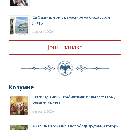
Са Одигитријом у манастире на Скадарском
језеру
август 8, 2026
Још чланака
Колумне
Свети мученици Пребиловачки: Светлост вере у
бездану мржње
август 6, 2026
Живојин Ракочевић: Неслобода другачије говори