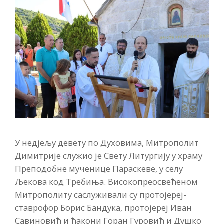
У недјељу девету по Духовима, Митрополит
Димитрије служио је Свету Литургију у храму
Преподобне мученице Параскеве, у селу
Љекова код Требиња. Високопреосвећеном
Митрополиту саслуживали су протојереј-
ставрофор Борис Бандука, протојереј Иван
Савиновић и ђакони Горан Гуровић и Душко