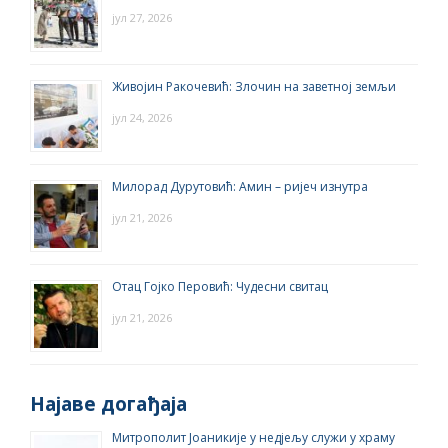
јул 27, 2026
Живојин Ракочевић: Злочин на заветној земљи
јул 24, 2026
Милорад Дурутовић: Амин – ријеч изнутра
јул 21, 2026
Отац Гојко Перовић: Чудесни свитац
јул 21, 2026
Најаве догађаја
Митрополит Јоаникије у недјељу служи у храму