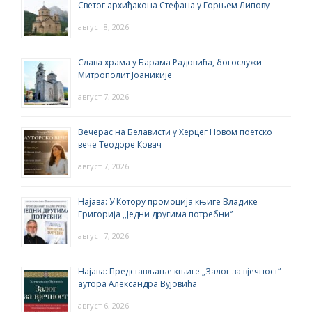
Светог архиђакона Стефана у Горњем Липову
август 8, 2026
Слава храма у Барама Радовића, богослужи
Митрополит Јоаникије
август 7, 2026
Вечерас на Белависти у Херцег Новом поетско
вече Теодоре Ковач
август 7, 2026
Најава: У Котору промоција књиге Владике
Григорија ,,Једни другима потребни”
август 7, 2026
Најава: Представљање књиге „Залог за вјечност“
аутора Александра Вујовића
август 6, 2026