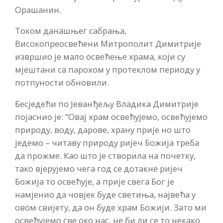
Орашанин.
Током данашњег сабрања,
Високопреосвећени Митрополит Димитрије
извршио је мало освећење храма, који су
мјештани са парохом у протеклом периоду у
потпуности обновили.
Бесједећи по Јеванђељу Владика Димитрије
појаснио је: “Овај храм освећујемо, освећујемо
природу, воду, дарове, храну прије но што
једемо – читаву природу ријеч Божија треба
да прожме. Као што је створила на почетку,
тако вјерујемо чега год се дотакне ријеч
Божија то освећује, а прије свега Бог је
намјенио да човјек буде светиња, највећа у
овом свијету, да он буде храм Божији. Зато ми
освећујемо све око нас, не би ли се то некако