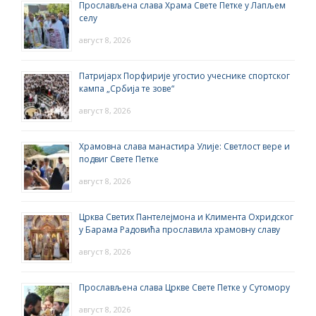
Прослављена слава Храма Свете Петке у Лапљем
селу
август 8, 2026
Патријарх Порфирије угостио учеснике спортског
кампа „Србија те зове“
август 8, 2026
Храмовна слава манастира Улије: Светлост вере и
подвиг Свете Петке
август 8, 2026
Црква Светих Пантелејмона и Климента Охридског
у Барама Радовића прославила храмовну славу
август 8, 2026
Прослављена слава Цркве Свете Петке у Сутомору
август 8, 2026