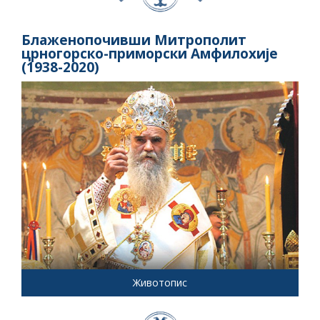
Блаженопочивши Митрополит
црногорско-приморски Амфилохије
(1938-2020)
Животопис