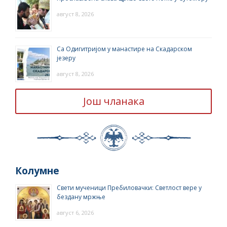
август 8, 2026
Са Одигитријом у манастире на Скадарском
језеру
август 8, 2026
Још чланака
Колумне
Свети мученици Пребиловачки: Светлост вере у
бездану мржње
август 6, 2026