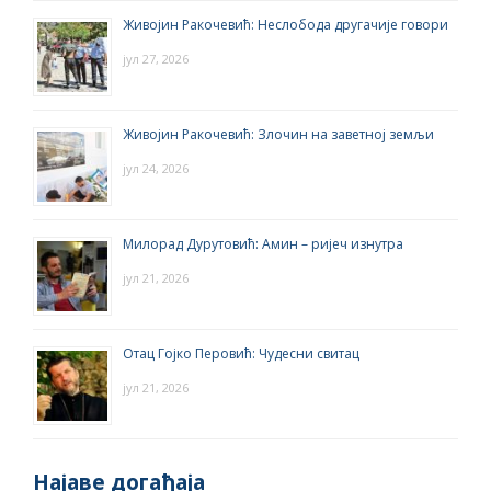
Живојин Ракочевић: Неслобода другачије говори
јул 27, 2026
Живојин Ракочевић: Злочин на заветној земљи
јул 24, 2026
Милорад Дурутовић: Амин – ријеч изнутра
јул 21, 2026
Отац Гојко Перовић: Чудесни свитац
јул 21, 2026
Најаве догађаја