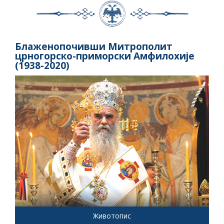
Блаженопочивши Митрополит
црногорско-приморски Амфилохије
(1938-2020)
Животопис