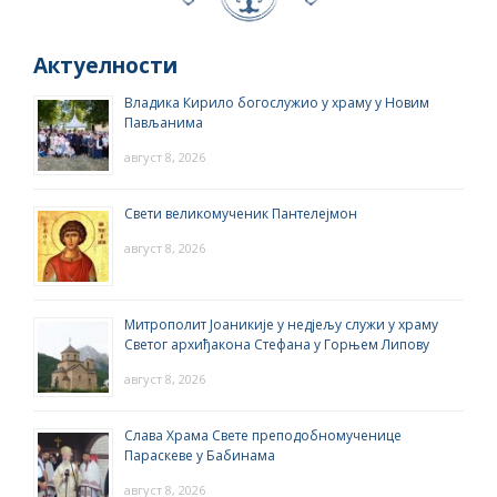
Актуелности
Владика Кирило богослужио у храму у Новим
Пављанима
август 8, 2026
Свети великомученик Пантелејмон
август 8, 2026
Митрополит Јоаникије у недјељу служи у храму
Светог архиђакона Стефана у Горњем Липову
август 8, 2026
Слава Храма Свете преподобномученице
Параскеве у Бабинама
август 8, 2026