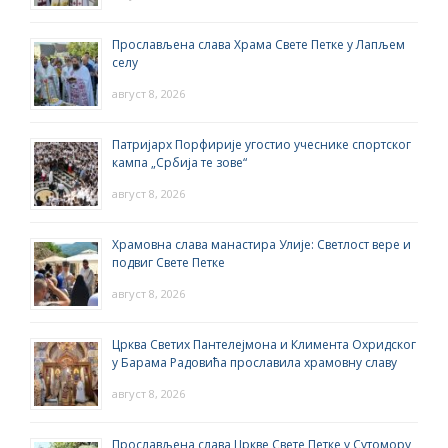
Прослављена слава Храма Свете Петке у Лапљем
селу
август 8, 2026
Патријарх Порфирије угостио учеснике спортског
кампа „Србија те зове“
август 8, 2026
Храмовна слава манастира Улије: Светлост вере и
подвиг Свете Петке
август 8, 2026
Црква Светих Пантелејмона и Климента Охридског
у Барама Радовића прославила храмовну славу
август 8, 2026
Прослављена слава Цркве Свете Петке у Сутомору