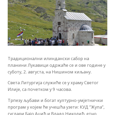
Традиционални илиндански сабор на
планини Лукавици одржаће се и ове године у
суботу, 2. августа, на Нишином киљану.
Света Литургија служиће се у храму Светог
Илије, са почетком у 9 часова.
Трпезу љубави и богат културно-умјетнички
програм у којем ће учешћа узети: КУД ”Жупа”,
гуслари Бајо Аџић и Владо Николић, етно