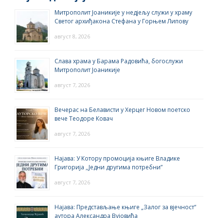
Митрополит Јоаникије у недјељу служи у храму
Светог архиђакона Стефана у Горњем Липову
август 8, 2026
Слава храма у Барама Радовића, богослужи
Митрополит Јоаникије
август 7, 2026
Вечерас на Белависти у Херцег Новом поетско
вече Теодоре Ковач
август 7, 2026
Најава: У Котору промоција књиге Владике
Григорија ,,Једни другима потребни”
август 7, 2026
Најава: Представљање књиге „Залог за вјечност“
аутора Александра Вујовића