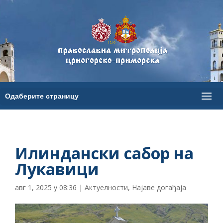
Илиндански сабор на
Лукавици
авг 1, 2025 у 08:36
|
Актуелности
,
Најаве догађаја