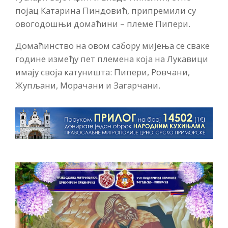
појац Катарина Пиндовић, припремили су
овогодошњи домаћини – племе Пипери.
Домаћинство на овом сабору мијења се сваке
године између пет племена која на Лукавици
имају своја катуништа: Пипери, Ровчани,
Жупљани, Морачани и Загарчани.