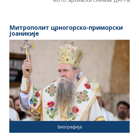
Митрополит црногорско-приморски
Јоаникије
Биографија