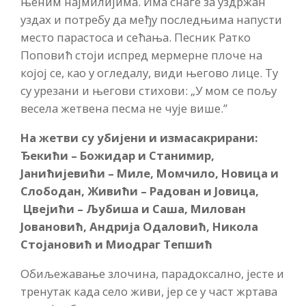
њеним најмилијима. Има снаге за уздржан
уздах и потребу да међу последњима напусти
место парастоса и сећања. Песник Ратко
Поповић стоји испред мермерне плоче на
којој се, као у огледалу, види његово лице. Ту
су урезани и његови стихови: „У мом се пољу
весела жетвена песма не чује више.”
На жетви су убијени и измасакрирани:
Ђекићи – Божидар и Станимир,
Јанићијевићи – Миле, Момчило, Новица и
Слободан, Живићи – Радован и Јовица,
Цвејићи – Љубиша и Саша, Милован
Јовановић, Андрија Одаловић, Никола
Стојановић и Миодраг Тепшић
Обиљежавање злочина, парадоксално, јесте и
тренутак када село живи, јер се у част жртава