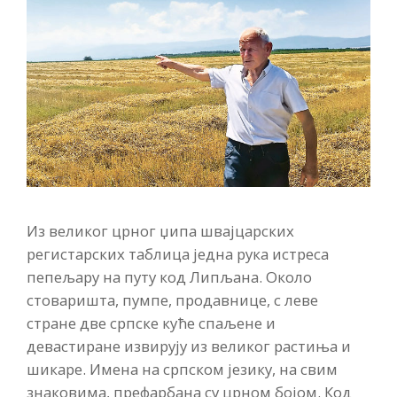
Из великог црног џипа швајцарских
регистарских таблица једна рука истреса
пепељару на путу код Липљана. Около
стоваришта, пумпе, продавнице, с леве
стране две српске куће спаљене и
девастиране извирују из великог растиња и
шикаре. Имена на српском језику, на свим
знаковима, префарбана су црном бојом. Код