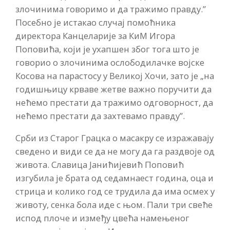
злочинима говоримо и да тражимо правду.”
Посебно је истакао случај помоћника
директора Канцеларије за КиМ Игора
Поповића, који је ухапшен због тога што је
говорио о злочинима ослободилачке војске
Косова на парастосу у Великој Хочи, зато је „на
годишњицу крваве жетве важно поручити да
нећемо престати да тражимо одговорност, да
нећемо престати да захтевамо правду”.
Срби из Старог Грацка о масакру се изражавају
сведено и види се да не могу да га раздвоје од
живота. Славица Јанићијевић Поповић
изгубила је брата од седамнаест година, оца и
стрица и колико год се трудила да има осмех у
животу, сенка бола иде с њом. Пали три свеће
испод плоче и између цвећа намењеног