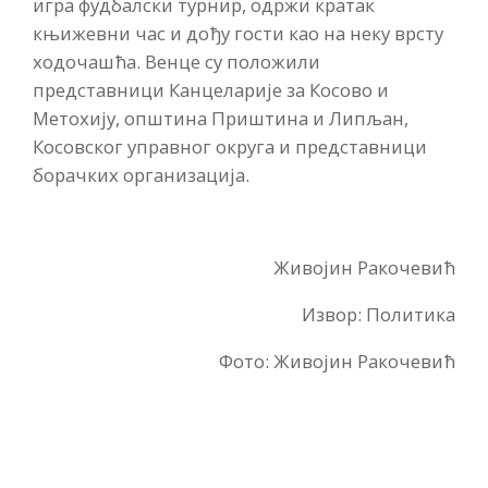
игра фудбалски турнир, одржи кратак
књижевни час и дођу гости као на неку врсту
ходочашћа. Венце су положили
представници Канцеларије за Косово и
Метохију, општина Приштина и Липљан,
Косовског управног округа и представници
борачких организација.
Живојин Ракочевић
Извор: Политика
Фото: Живојин Ракочевић