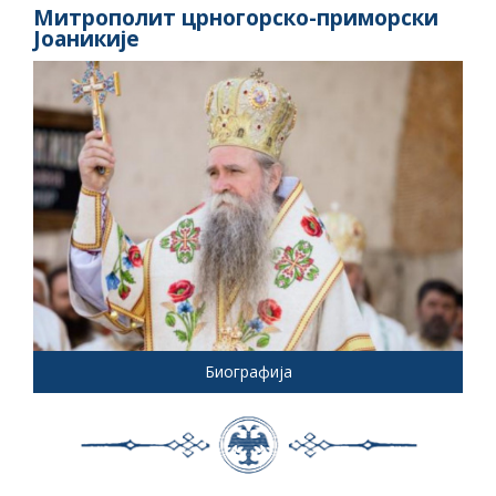
Митрополит црногорско-приморски
Јоаникије
Биографија