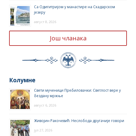
Са Одигитријом у манастире на Скадарском
језеру
август 8, 2026
Још чланака
Колумне
Свети мученици Пребиловачки: Светлост вере у
бездану мржње
август 6, 2026
Живојин Ракочевић: Неслобода другачије говори
јул 27, 2026