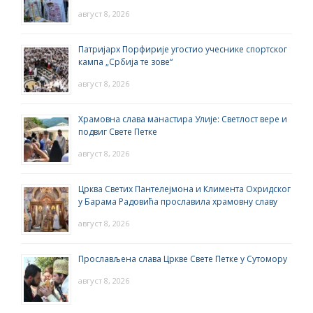
август 8, 2026
Патријарх Порфирије угостио учеснике спортског
кампа „Србија те зове“
август 8, 2026
Храмовна слава манастира Улије: Светлост вере и
подвиг Свете Петке
август 8, 2026
Црква Светих Пантелејмона и Климента Охридског
у Барама Радовића прославила храмовну славу
август 8, 2026
Прослављена слава Цркве Свете Петке у Сутомору
август 8, 2026