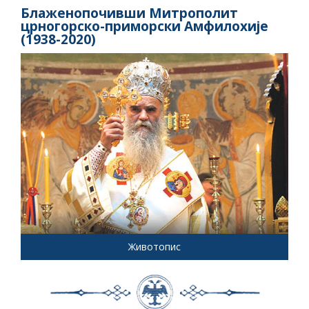
Блаженопочивши Митрополит
црногорско-приморски Амфилохије
(1938-2020)
Животопис