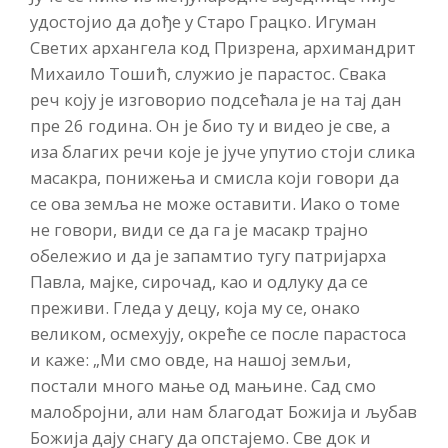
удостојио да дође у Старо Грацко. Игуман
Светих архангела код Призрена, архимандрит
Михаило Тошић, служио је парастос. Свака
реч коју је изговорио подсећала је на тај дан
пре 26 година. Он је био ту и видео је све, а
иза благих речи које је јуче упутио стоји слика
масакра, понижења и смисла који говори да
се ова земља не може оставити. Иако о томе
не говори, види се да га је масакр трајно
обележио и да је запамтио тугу патријарха
Павла, мајке, сирочад, као и одлуку да се
преживи. Гледа у децу, која му се, онако
великом, осмехују, окреће се после парастоса
и каже: „Ми смо овде, на нашој земљи,
постали много мање од мањине. Сад смо
малобројни, али нам благодат Божија и љубав
Божија дају снагу да опстајемо. Све док и