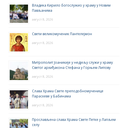
Владика Кирило богослужио у храму у Новим
Пављанима
август 8, 2026
Свети великомученик Пантелејмон
август 8, 2026
Митрополит Јоаникије у недјељу служи у храму
Светог архиђакона Стефана у Горњем Липову
август 8, 2026
Слава Храма Свете преподобномученице
Параскеве у Бабинама
август 8, 2026
Прослављена слава Храма Свете Петке у Лапљем
селу