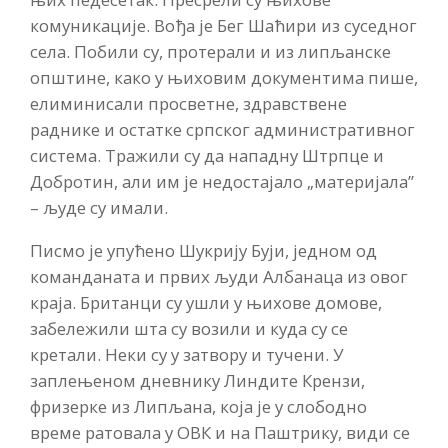
комуникације. Вођа је Бег Шаћири из суседног
села. Побили су, протерали и из липљанске
општине, како у њиховим документима пише,
елиминисали просветне, здравствене
раднике и остатке српског административног
система. Тражили су да нападну Штрпце и
Добротин, али им је недостајало „материјала”
– људе су имали.
Писмо је упућено Шукрију Буји, једном од
команданата и првих људи Албанаца из овог
краја. Британци су ушли у њихове домове,
забележили шта су возили и куда су се
кретали. Неки су у затвору и тучени. У
заплењеном дневнику Линдите Крензи,
фризерке из Липљана, која је у слободно
време ратовала у ОВК и на Паштрику, види се