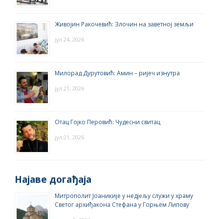
Живојин Ракочевић: Злочин на заветној земљи
јул 24, 2026
Милорад Дурутовић: Амин – ријеч изнутра
јул 21, 2026
Отац Гојко Перовић: Чудесни свитац
јул 21, 2026
Најаве догађаја
Митрополит Јоаникије у недјељу служи у храму
Светог архиђакона Стефана у Горњем Липову