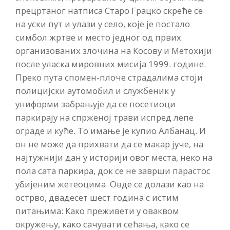
прецртаног натписа Старо Грацко скреће се
на уски пут и улази у село, које је постало
симбол жртве и место једног од првих
организованих злочина на Косову и Метохији
после уласка мировних мисија 1999. године.
Преко пута спомен-плоче страдалима стоји
полицијски аутомобил и службеник у
униформи забрањује да се посетиоци
паркирају на спрженој трави испред лепе
ограде и куће. То имање је купио Албанац. И
он не може да прихвати да се макар јуче, на
најтужнији дан у историји овог места, неко на
пола сата паркира, док се не заврши парастос
убијеним жетеоцима. Овде се долази као на
острво, двадесет шест година с истим
питањима: Како преживети у оваквом
окружењу, како сачувати сећања, како се