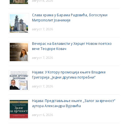
август 8, 2026
Слава храма у Барама Радовића, богослужи
Митрополит Јоаникије
август 7, 2026
Вечерас на Белависти у Херцег Новом поетско
вече Теодоре Ковач
август 7, 2026
Најава: У Котору промоција књиге Владике
Григорија ,,Једни другима потребни”
август 7, 2026
Најава: Представљање књиге „Залог за вјечност“
аутора Александра Вујовића
август 6, 2026