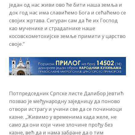
један од нас живи ово ће бити наша земља и
док год нас има славићемо Бога и сећаћемо се
својих жртава. Сигуран сам да ће их Господ
као мученике и страдалнике наше
косовскометохијске земље примити у царство
своје.”
Потпредседник Српске листе Далибор Јевтић
позвао је међународну заједницу да поново
отвори истрагу и учини све да се починиоци
казне. „Живимо у временима када желе, не
само да они који чине злочине прођу без
казне, већ да и нама забране да о тим