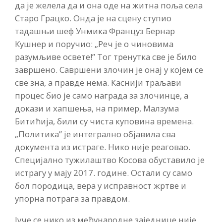
да је желела да и она оде на житна поља села
Старо Грацко. Онда је на сцену ступио
тадашњи шеф Унмика Француз Бернар
Кушнер и поручио: „Реч је о чиновима
разумљиве освете!” Тог тренутка све је било
завршено. Савршени злочин је онај у којем се
све зна, а правде нема. Каснији траљави
процес био је само награда за злочинце, а
докази и хапшења, на пример, Малзума
Битићија, били су чиста куповина времена.
„Политика” је интегрално објавила сва
документа из истраге. Нико није реаговао.
Специјално тужилаштво Косова обуставило је
истрагу у мају 2017. године. Остали су само
бол породица, вера у исправност жртве и
упорна потрага за правдом.
Јуче се нико из међународне заједнице није