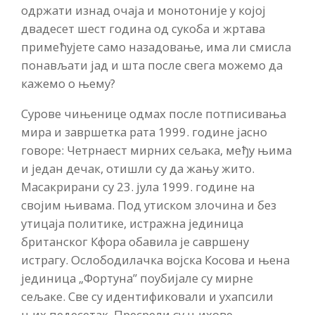
одржати изнад очаја и монотоније у којој
двадесет шест година од сукоба и жртава
примећујете само назадовање, има ли смисла
понављати јад и шта после свега можемо да
кажемо о њему?
Сурове чињенице одмах после потписивања
мира и завршетка рата 1999. године јасно
говоре: Четрнаест мирних сељака, међу њима
и један дечак, отишли су да жању жито.
Масакрирани су 23. јула 1999. године на
својим њивама. Под утиском злочина и без
утицаја политике, истражна јединица
британског Кфора обавила је савршену
истрагу. Ослободилачка војска Косова и њена
јединица „Фортуна” поубијале су мирне
сељаке. Све су идентификовали и ухапсили
њих педесетак. Пресрели су њихове