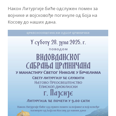
Након Литургије биће одслужен помен за
војнике и војсковође погинуле од Боја на
Косову до наших дана.