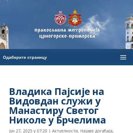
Владика Пајсије на
Видовдан служи у
Манастиру Светог
Николе у Брчелима
јун 27, 2025 у 07:20
|
Актуелности
,
Најаве догађаја
,