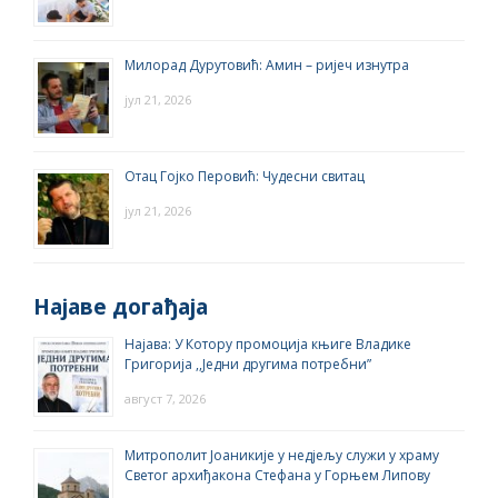
Милорад Дурутовић: Амин – ријеч изнутра
јул 21, 2026
Отац Гојко Перовић: Чудесни свитац
јул 21, 2026
Најаве догађаја
Најава: У Котору промоција књиге Владике
Григорија ,,Једни другима потребни”
август 7, 2026
Митрополит Јоаникије у недјељу служи у храму
Светог архиђакона Стефана у Горњем Липову