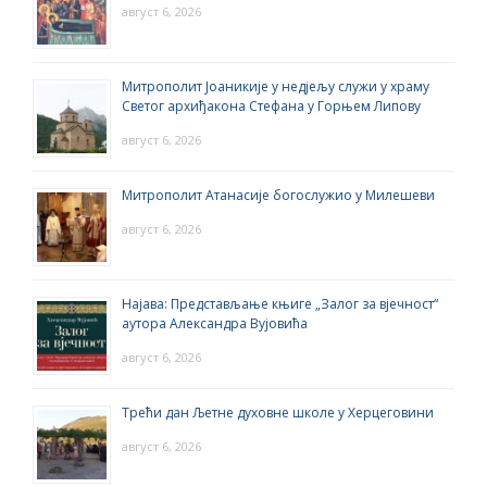
август 6, 2026
Митрополит Јоаникије у недјељу служи у храму
Светог архиђакона Стефана у Горњем Липову
август 6, 2026
Митрополит Атанасије богослужио у Милешеви
август 6, 2026
Најава: Представљање књиге „Залог за вјечност“
аутора Александра Вујовића
август 6, 2026
Трећи дан Љетне духовне школе у Херцеговини
август 6, 2026