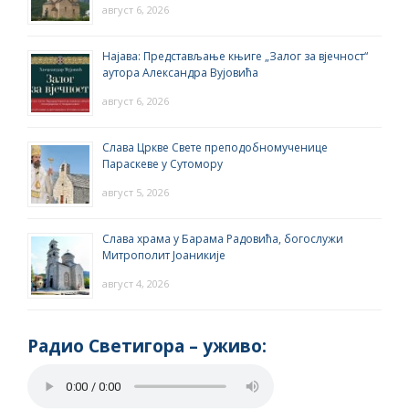
август 6, 2026
Најава: Представљање књиге „Залог за вјечност“
аутора Александра Вујовића
август 6, 2026
Слава Цркве Свете преподобномученице
Параскеве у Сутомору
август 5, 2026
Слава храма у Барама Радовића, богослужи
Митрополит Јоаникије
август 4, 2026
Радио Светигора – yживо: