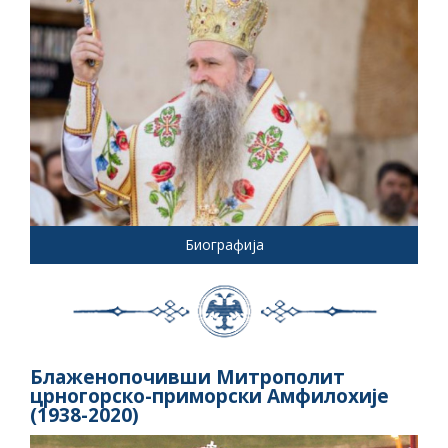
Биографија
Блаженопочивши Митрополит
црногорско-приморски Амфилохије
(1938-2020)