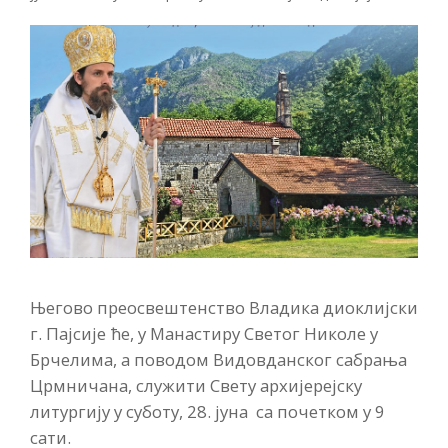
Његово преосвештенство Владика диоклијски
г. Пајсије ће, у Манастиру Светог Николе у
Брчелима, а поводом Видовданског сабрања
Црмничана, служити Свету архијерејску
литургију у суботу, 28. јуна са почетком у 9
сати.