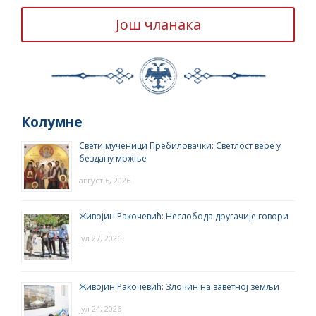
Још чланака
Колумне
Свети мученици Пребиловачки: Светлост вере у
бездану мржње
август 6, 2026
Живојин Ракочевић: Неслобода другачије говори
јул 27, 2026
Живојин Ракочевић: Злочин на заветној земљи
јул 24, 2026