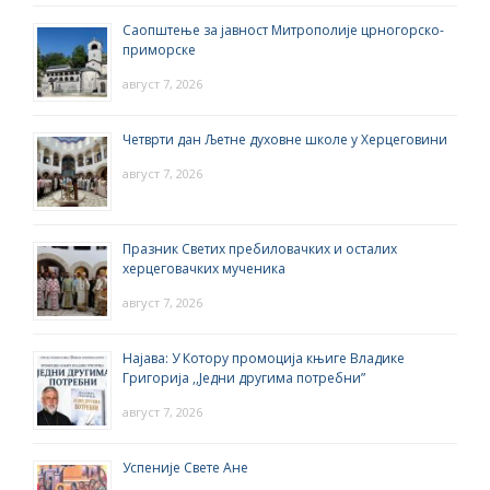
Саопштење за јавност Митрополије црногорско-
приморске
август 7, 2026
Четврти дан Љетне духовне школе у Херцеговини
август 7, 2026
Празник Светих пребиловачких и осталих
херцеговачких мученика
август 7, 2026
Најава: У Котору промоција књиге Владике
Григорија ,,Једни другима потребни”
август 7, 2026
Успеније Свете Ане