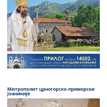
Митрополит црногорско-приморски
Јоаникије