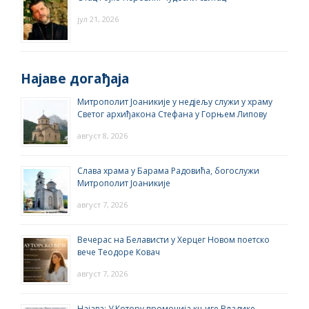
јул 21, 2026
Најаве догађаја
Митрополит Јоаникије у недјељу служи у храму
Светог архиђакона Стефана у Горњем Липову
август 8, 2026
Слава храма у Барама Радовића, богослужи
Митрополит Јоаникије
август 7, 2026
Вечерас на Белависти у Херцег Новом поетско
вече Теодоре Ковач
август 7, 2026
Најава: У Котору промоција књиге Владике