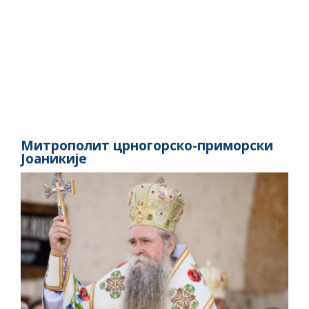
Митрополит црногорско-приморски
Јоаникије