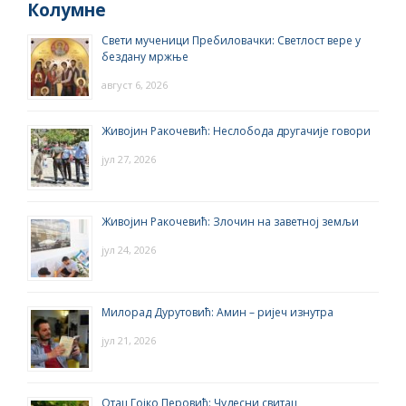
Колумне
Свети мученици Пребиловачки: Светлост вере у
бездану мржње
август 6, 2026
Живојин Ракочевић: Неслобода другачије говори
јул 27, 2026
Живојин Ракочевић: Злочин на заветној земљи
јул 24, 2026
Милорад Дурутовић: Амин – ријеч изнутра
јул 21, 2026
Отац Гојко Перовић: Чудесни свитац