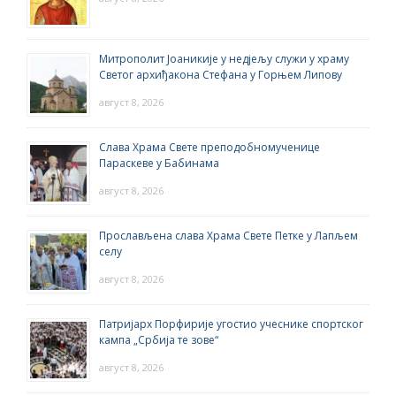
Митрополит Јоаникије у недјељу служи у храму
Светог архиђакона Стефана у Горњем Липову
август 8, 2026
Слава Храма Свете преподобномученице
Параскеве у Бабинама
август 8, 2026
Прослављена слава Храма Свете Петке у Лапљем
селу
август 8, 2026
Патријарх Порфирије угостио учеснике спортског
кампа „Србија те зове“
август 8, 2026