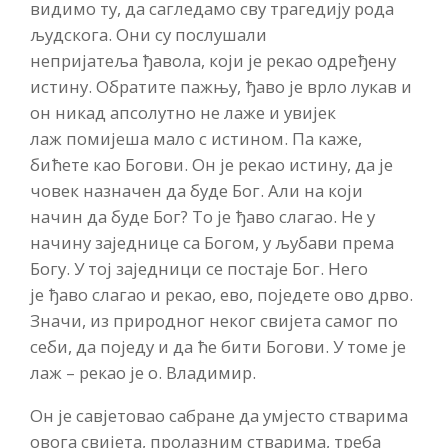
видимо ту, да сагледамо сву трагедију рода
људскога.
О
ни
су
послушали
непријатеља
ђ
авола, који је рекао одређену
истину. Обратите пажњу,
ђ
аво је врло лукав
и
он никад
апсолутно
не лаже и увијек
лаж
помијеша мало с истином. Па каже,
бићете као Богови. Он је рекао истину, да је
човек назначен да буде Бог. Али на који
начин да буде Бог? То је
ђаво
слагао. Не у
начину заједнице са Богом,
у
љубави према
Богу. У тој заједници се постаје Бог. Него
је
ђаво
слагао и рекао, ево, поједете ово дрво.
Значи, из природног неког
свијета
самог по
себи,
да поједу и да ће бити Богови. У томе је
лаж – рекао је о. Владимир.
Он је савјетовао сабране да умјесто стварима
овога свијета, пролазним стварима, треба