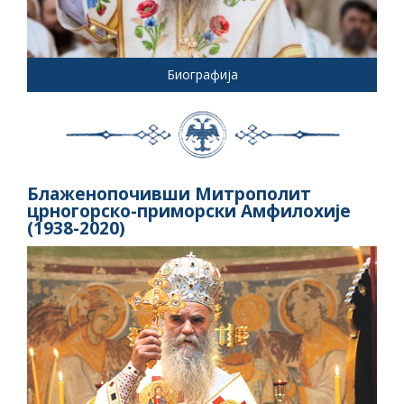
Биографија
Блаженопочивши Митрополит
црногорско-приморски Амфилохије
(1938-2020)