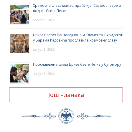
Храмовна слава манастира Улије: Светлост вере и
подвиг Свете Петке
август 8, 2026
Црква Светих Пантелејмона и Климента Охридског
у Барама Радовића прославила храмовну славу
август 8, 2026
Прослављена слава Цркве Свете Петке у Сутомору
август 8, 2026
Још чланака