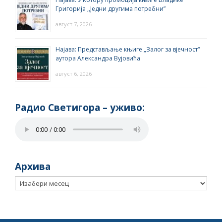
Григорија ,,Једни другима потребни”
август 7, 2026
Најава: Представљање књиге „Залог за вјечност“
аутора Александра Вујовића
август 6, 2026
Радио Светигора – yживо:
Архива
Архива