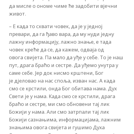
да
мисле о ономе чиме ће задобити вјечни
живот.
–
Е када то схвати човек, да је у једној
превари, да га ђаво вара, да му нуди једну
лажну информацију, лажно знање, е тада
човек креће да се, да кажем, одваја од
овога
свијета.
Па мало да уђе у себе. То је наш
пут, драга браћо и сестре. Да уђе
мо
унутра у
саме себе. Јер док нисмо крштени, Бог
је
дјеловао
на нас
споља,
изван нас. А када
смо се крстили, онда Бог обитава нама. Дух
Свети је у нама.
К
ада смо се крстили, драга
браћо и сестр
е, м
и смо обновени тај лик
Божији у нама. Али смо затрпали тај лик
Божији сазнањима, информацијама, лажним
знањима овога
свијета и
гушимо Духа