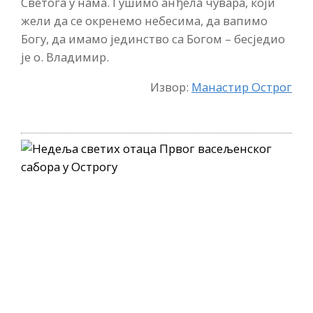
Светога у нама. Гушимо анђела чувара, који
жели да се окренемо небесима,
д
а вапимо
Богу, да имамо јединство са Богом –
бесједио
је о. Владимир.
Извор:
Манастир Острог
Н
е
д
е
љ
а
с
в