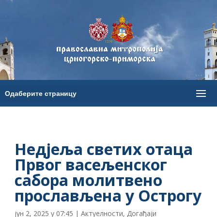
Недјеља светих отаца
Првог васељенског
сабора молитвено
прослављена у Острогу
јун 2, 2025 у 07:45
|
Актуелности
,
Догађаји