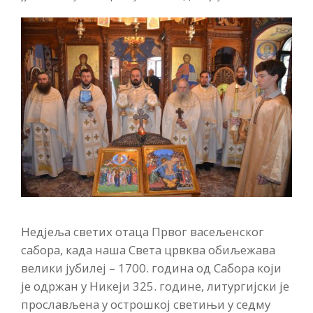
Недјеља светих отаца Првог васељенског
сабора, када наша Света црвква обиљежава
велики јубилеј – 1700. година од Сабора који
је одржан у Никеји 325. године, литургијски је
прослављена у острошкој светињи у седму