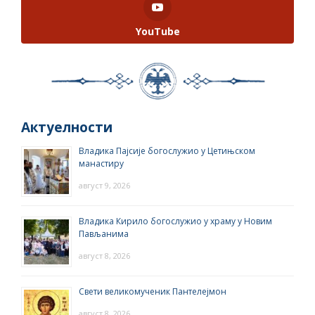
YouTube
Актуелности
Владика Пајсије богослужио у Цетињском
манастиру
август 9, 2026
Владика Кирило богослужио у храму у Новим
Пављанима
август 8, 2026
Свети великомученик Пантелејмон
август 8, 2026