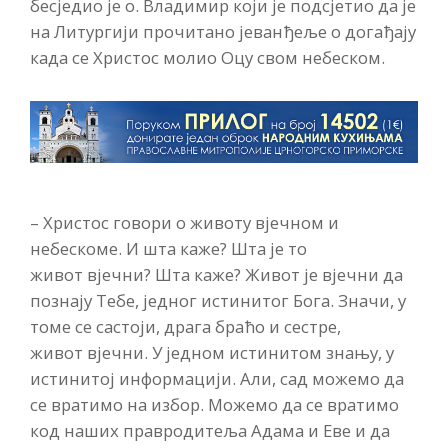
бесједио је о. Владимир који је подсјетио да је
на Литургији прочитано јеванђеље о догађају
када се Христос молио Оцу свом небеском.
–
Христос говори о животу
вјечном
и
небескоме. И шта каже? Шта је то
живот
вјечни?
Шта каже? Живот је
вjечни
да
познају
Т
ебе, једног истинитог Бога. Значи, у
томе се састоји, драга браћо и сестре,
живот
вјечни
. У једном истинитом знању, у
истинитој информацији. Али, сад можемо да
се вратимо на избор. Можемо да се вратимо
код наших правродитеља Адама и Еве и да