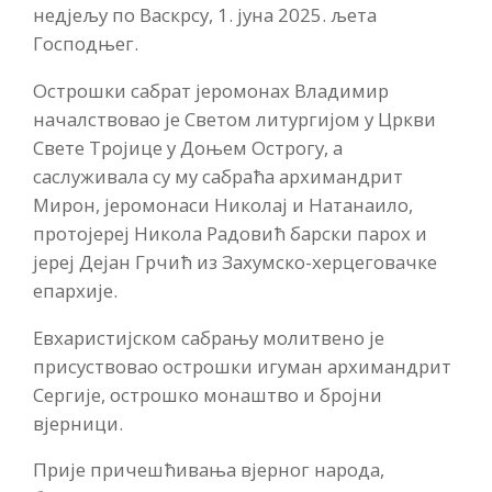
недјељу по Васкрсу, 1. јуна 2025. љета
Господњег.
Острошки сабрат јеромонах Владимир
началствовао је Светом литургијом у Цркви
Свете Тројице у Доњем Острогу, а
саслуживала су му сабраћа архимандрит
Мирон, јеромонаси Николај и Натанаило,
протојереј Никола Радовић барски парох и
јереј Дејан Грчић из Захумско-херцеговачке
епархије.
Евхаристијском сабрању молитвено је
присуствовао острошки игуман архимандрит
Сергије, острошко монаштво и бројни
вјерници.
Прије причешћивања вјерног народа,