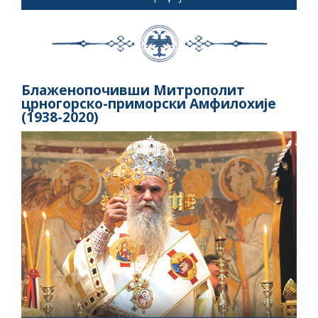
Блаженопочивши Митрополит
црногорско-приморски Амфилохије
(1938-2020)