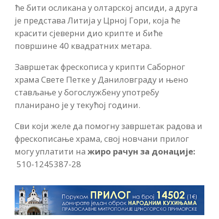
ће бити осликана у олтарској апсиди, а друга
је представа Литија у Црној Гори, која ће
красити сјеверни дио крипте и биће
површине 40 квадратних метара.
Завршетак фрескописа у крипти Саборног
храма Свете Петке у Даниловграду и њено
стављање у богослужбену употребу
планирано је у текућој години.
Сви који желе да помогну завршетак радова и
фрескописање храма, свој новчани прилог
могу уплатити на
жиро рачун за донације:
510-1245387-28