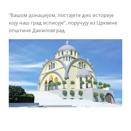
”Вашом донацијом, постајете дио историје
коју наш град исписује”, поручују из Црквене
општине Даниловград.