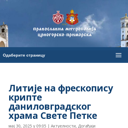
Литије на фрескопису
крипте
даниловградског
храма Свете Петке
мај 30, 2025 у 09:05
|
Актуелности
,
Догађаји