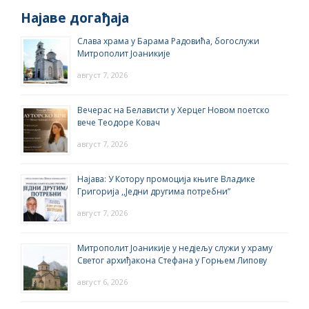
Најаве догађаја
Слава храма у Барама Радовића, богослужи
Митрополит Јоаникије
август 7, 2026
Вечерас на Белависти у Херцег Новом поетско
вече Теодоре Ковач
август 7, 2026
Најава: У Котору промоција књиге Владике
Григорија ,,Једни другима потребни”
август 7, 2026
Митрополит Јоаникије у недјељу служи у храму
Светог архиђакона Стефана у Горњем Липову
август 6, 2026