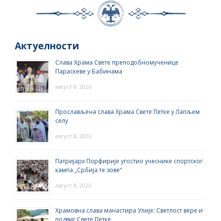
Актуелности
Слава Храма Свете преподобномученице
Параскеве у Бабинама
август 8, 2026
Прослављена слава Храма Свете Петке у Лапљем
селу
август 8, 2026
Патријарх Порфирије угостио учеснике спортског
кампа „Србија те зове“
август 8, 2026
Храмовна слава манастира Улије: Светлост вере и
подвиг Свете Петке