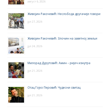
август 6, 2026
Живојин Ракочевић: Неслобода другачије говори
јул 27, 2026
Живојин Ракочевић: Злочин на заветној земљи
јул 24, 2026
Милорад Дурутовић: Амин – ријеч изнутра
јул 21, 2026
Отац Гојко Перовић: Чудесни свитац
јул 21, 2026