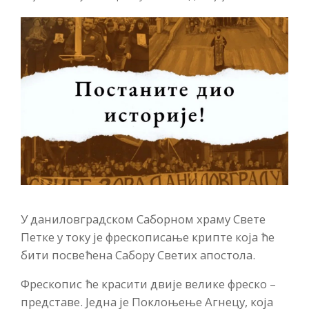
У даниловградском Саборном храму Свете
Петке у току је фрескописање крипте која ће
бити посвећена Сабору Светих апостола.
Фрескопис ће красити двије велике фреско –
представе. Једна је Поклоњење Агнецу, која