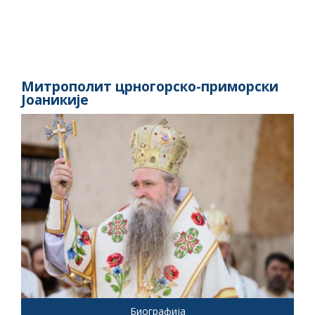
Митрополит црногорско-приморски
Јоаникије
Биографија