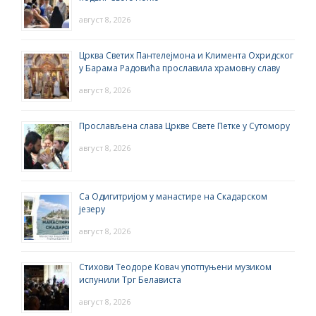
август 8, 2026
Црква Светих Пантелејмона и Климента Охридског
у Барама Радовића прославила храмовну славу
август 8, 2026
Прослављена слава Цркве Свете Петке у Сутомору
август 8, 2026
Са Одигитријом у манастире на Скадарском
језеру
август 8, 2026
Стихови Теодоре Ковач употпуњени музиком
испунили Трг Белависта
август 8, 2026