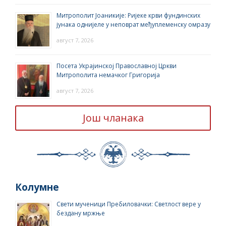
Митрополит Јоаникије: Ријеке крви фундинских
јунака однијеле у неповрат међуплеменску омразу
август 7, 2026
Посета Украјинској Православној Цркви
Митрополита немачког Григорија
август 7, 2026
Још чланака
Колумне
Свети мученици Пребиловачки: Светлост вере у
бездану мржње