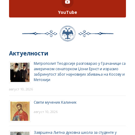
YouTube
Актуелности
Митрополит Теодосије разговарао у Грачаници са
америчком сенаторком Џони Ернст и изразио
забринутост због најновијих збивања на Косову и
Метохији
август 10, 2026
Свети мученик Калиник
август 10, 2026
Завршена Љетна духовна школа за студенте у