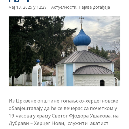
мај 13, 2025 у 12:29
|
Актуелности
,
Најаве догађаја
Из Црквене општине топаљско-херцегновске
обавјештавају да ће се вечерас са почетком у
19 часова у храму Светог Фјодора Ушакова, на
Дубрави – Херцег Нови, служити акатист