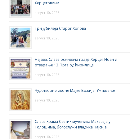
Херцеговини
август 10, 2026
Три јубилеја Старог Хопова
август 10, 2026
Најава: Слава оснивача града Херцег Нови и
отварање 13. Трга од ћирилице
август 10, 2026
Чудотворне иконе Мајке Божије: Умиљење
август 10, 2026
Слава храма Светих мученика Макавеја у
Толошима, богослужи владика Пајсије
август 10, 2026