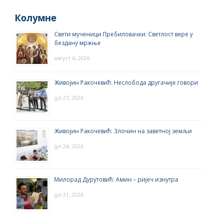
Колумне
Свети мученици Пребиловачки: Светлост вере у
бездану мржње
август 6, 2026
Живојин Ракочевић: Неслобода другачије говори
јул 27, 2026
Живојин Ракочевић: Злочин на заветној земљи
јул 24, 2026
Милорад Дурутовић: Амин – ријеч изнутра
јул 21, 2026