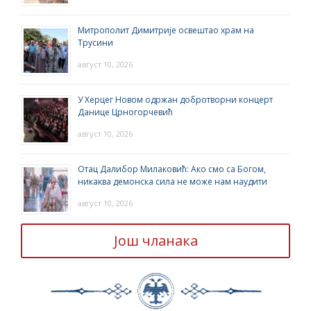
Митрополит Димитрије освештао храм на
Трусини
август 10, 2026
У Херцег Новом одржан добротворни концерт
Данице Црногорчевић
август 10, 2026
Отац Далибор Милаковић: Ако смо са Богом,
никаква демонска сила не може нам наудити
август 10, 2026
Још чланака