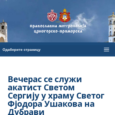
Вечерас се служи
акатист Светом
Сергију у храму Светог
Фјодора Ушакова на
Дубрави