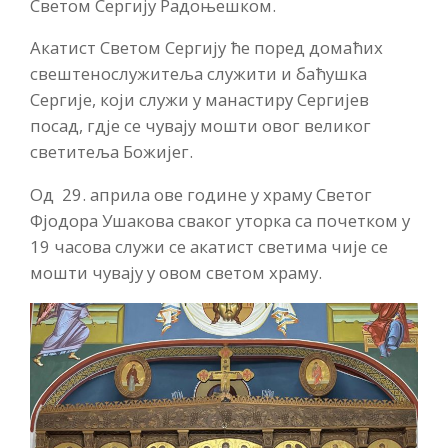
Светом Сергију Радоњешком.
Акатист Светом Сергију ће поред домаћих
свештенослужитеља служити и баћушка
Сергије, који служи у манастиру Сергијев
посад, гдје се чувају мошти овог великог
светитеља Божијег.
Од 29. априла ове године у храму Светог
Фјодора Ушакова сваког уторка са почетком у
19 часова служи се акатист светима чије се
мошти чувају у овом светом храму.