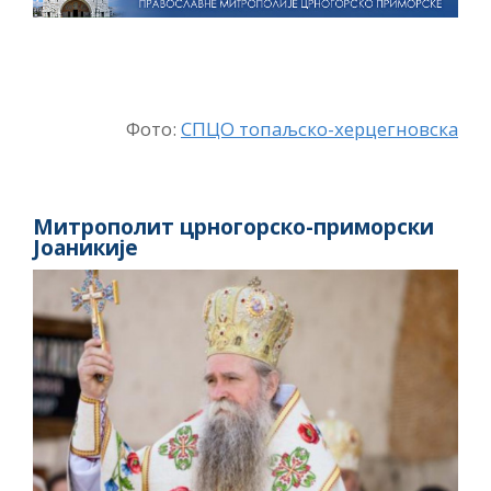
Фото:
СПЦО топаљско-херцегновска
Митрополит црногорско-приморски
Јоаникије