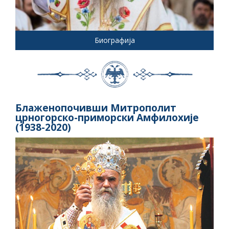
Биографија
Блаженопочивши Митрополит
црногорско-приморски Амфилохије
(1938-2020)