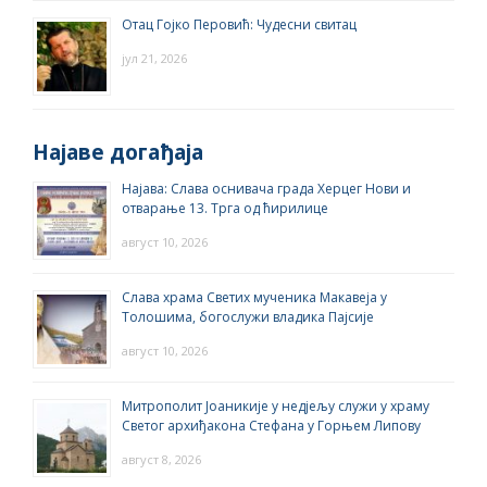
Отац Гојко Перовић: Чудесни свитац
јул 21, 2026
Најаве догађаја
Најава: Слава оснивача града Херцег Нови и
отварање 13. Трга од ћирилице
август 10, 2026
Слава храма Светих мученика Макавеја у
Толошима, богослужи владика Пајсије
август 10, 2026
Митрополит Јоаникије у недјељу служи у храму
Светог архиђакона Стефана у Горњем Липову
август 8, 2026