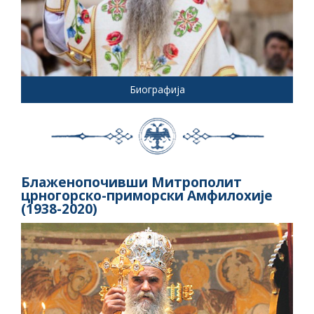
Биографија
Блаженопочивши Митрополит
црногорско-приморски Амфилохије
(1938-2020)