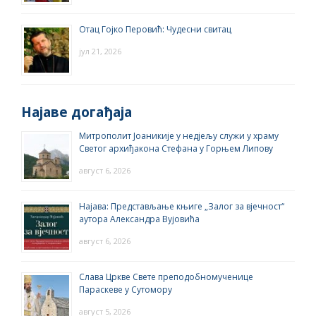
Отац Гојко Перовић: Чудесни свитац
јул 21, 2026
Најаве догађаја
Митрополит Јоаникије у недјељу служи у храму
Светог архиђакона Стефана у Горњем Липову
август 6, 2026
Најава: Представљање књиге „Залог за вјечност“
аутора Александра Вујовића
август 6, 2026
Слава Цркве Свете преподобномученице
Параскеве у Сутомору
август 5, 2026