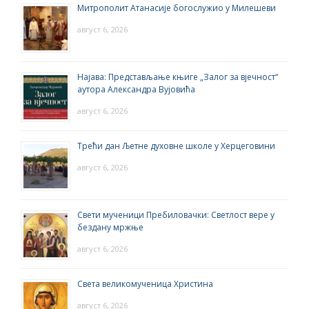
Митрополит Атанасије богослужио у Милешеви
август 6, 2026
Најава: Представљање књиге „Залог за вјечност“
аутора Александра Вујовића
август 6, 2026
Трећи дан Љетне духовне школе у Херцеговини
август 6, 2026
Свети мученици Пребиловачки: Светлост вере у
бездану мржње
август 6, 2026
Света великомученица Христина
август 6, 2026