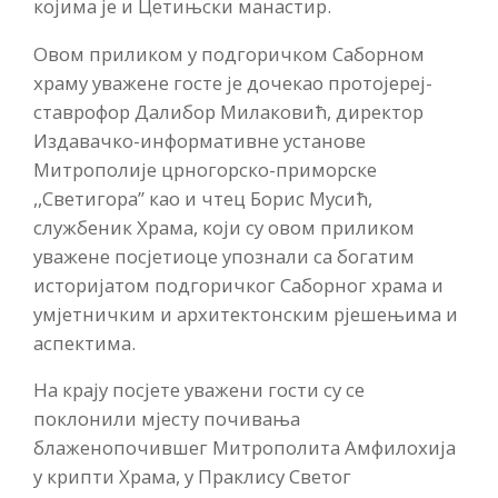
којима је и Цетињски манастир.
Овом приликом у подгоричком Саборном
храму уважене госте је дочекао протојереј-
ставрофор Далибор Милаковић, директор
Издавачко-информативне установе
Митрополије црногорско-приморске
,,Светигора” као и чтец Борис Мусић,
службеник Храма, који су овом приликом
уважене посјетиоце упознали са богатим
историјатом подгоричког Саборног храма и
умјетничким и архитектонским рјешењима и
аспектима.
На крају посјете уважени гости су се
поклонили мјесту почивања
блаженопочившег Митрополита Амфилохија
у крипти Храма, у Праклису Светог