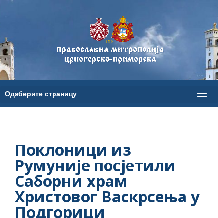
Поклоници из
Румуније посјетили
Саборни храм
Христовог Васкрсења у
Подгорици