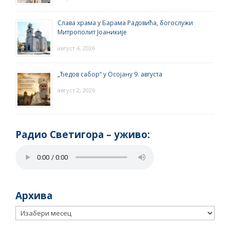
Слава храма у Барама Радовића, богослужи
Митрополит Јоаникије
август 4, 2026
„Ђедов сабор“ у Осојану 9. августа
август 2, 2026
Радио Светигора – yживо:
Архива
Архива