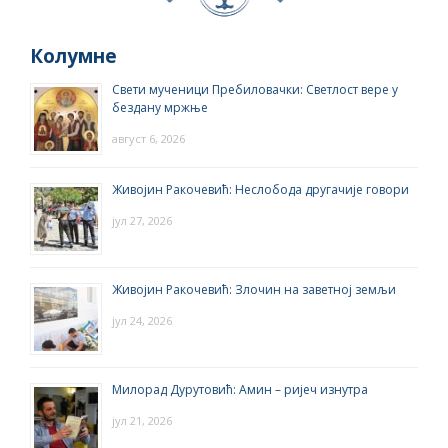
Колумне
Свети мученици Пребиловачки: Светлост вере у
бездану мржње
август 6, 2026
Живојин Ракочевић: Неслобода другачије говори
јул 27, 2026
Живојин Ракочевић: Злочин на заветној земљи
јул 24, 2026
Милорад Дурутовић: Амин – ријеч изнутра
јул 21, 2026