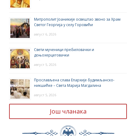
Митрополит Јоаникије освештао звоно за Храм
Светог Георгија у селу Горовићи
август 6, 2026
Свети мученици пребиловачки и
доњохерцеговачки
август 5, 2026
Прослављена слава Епархије будимљанско-
никшићке – Света Марија Магдалина
август 5, 2026
Још чланака