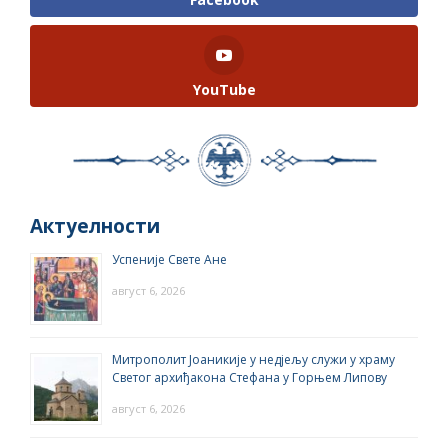
YouTube
Актуелности
Успеније Свете Ане
август 6, 2026
Митрополит Јоаникије у недјељу служи у храму
Светог архиђакона Стефана у Горњем Липову
август 6, 2026