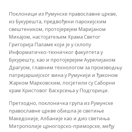
Поклоници из Румунске православне цркве,
из Букурешта, предвођени парохијским
свештеником, протојерејем Маријаном
Михајом, настојатељем Храма Светог
Григорија Паламе који је у склопу
Информатичко-техничког факултета у
Букурешту, као и протојерејем Аурелијаном
Драгуом, главним технологом за производњу
патријаршијског вина у Румунији и ђаконом
Жарком Марковским, посјетили су Саборни
храм Христовог Васкрсења у Подгорици.
Претходно, поклоничка група из Румунске
православне цркве обишла је светиње
Македоније, Албаније као и дио светиња
Митрополије црногорско-приморске, међу