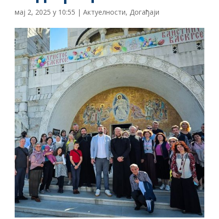
мај 2, 2025 у 10:55
|
Актуелности
,
Догађаји