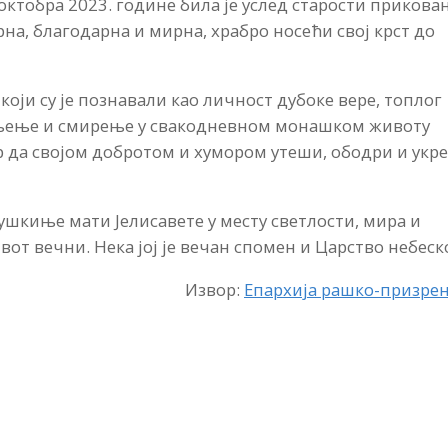
 октобра 2023. године била је услед старости прикова
ерна, благодарна и мирна, храбро носећи свој крст до
који су је познавали као личност дубоке вере, топлог
рпљење и смирење у свакодневном монашком животу
р да својом добротом и хумором утеши, ободри и укр
ушкиње мати Јелисавете у месту светлости, мира и
ивот вечни. Нека јој је вечан спомен и Царство небеск
Извор:
Епархија рашко-призре