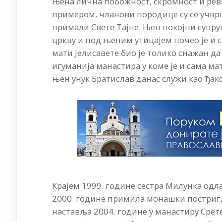
Њена лична побожност, скромност и рев
примером, чланови породице су се учврш
примали Свете Тајне. Њен покојни супруг,
цркву и под њеним утицајем почео је и 
мати Јелисавете био је толико снажан да
игуманија манастира у коме је и сама м
њен унук Братислав данас служи као ђак
Крајем 1999. године сестра Милунка одл
2000. године примила монашки постриг,
наставља 2004. године у манастиру Срете