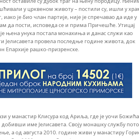
ност оставиле су дубок траг на њену породицу. Њени
ћивали у црквеном животу – постили су, ишли у хра
 иако је био члан партије, није је спречавао да иде у
сам да пости, исповеда се и прима Причешће. Утицај
 је њена унука постала монахиња и данас служи као
ати Јелисавета провела последње године живота, док
он Епархије рашко-призренске.
ази у манастир Клисура код Ариља, где је уочи Божић
 добивши име Јелисавета. Своју монашку службу пот
ње, а од августа 2010. године живи у манастиру Гори