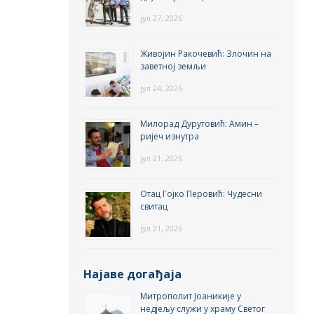
јул 27, 2026
Живојин Ракочевић: Злочин на
заветној земљи
јул 24, 2026
Милорад Дурутовић: Амин –
ријеч изнутра
јул 21, 2026
Отац Гојко Перовић: Чудесни
свитац
јул 21, 2026
Најаве догађаја
Митрополит Јоаникије у
недјељу служи у храму Светог