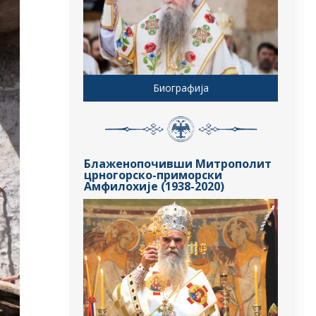
Биографија
Блаженопочивши Митрополит
црногорско-приморски
Амфилохије (1938-2020)