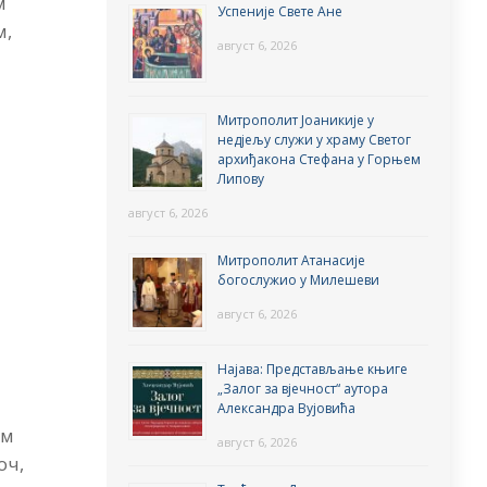
м
Успеније Свете Ане
м,
август 6, 2026
Митрополит Јоаникије у
недјељу служи у храму Светог
архиђакона Стефана у Горњем
Липову
август 6, 2026
Митрополит Атанасије
богослужио у Милешеви
август 6, 2026
Најава: Представљање књиге
„Залог за вјечност“ аутора
а
Александра Вујовића
ом
август 6, 2026
оч,