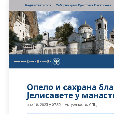
Радио Светигора
Саборни храм Христовог Васкрсења
Опело и сахрана б
Јелисавете у манас
апр 16, 2025 у 07:35
|
Актуелности
,
СПЦ