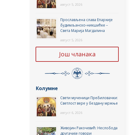
август 5, 2026
Прослављена слава Епархије
будимљанско-никшићке –
Света Марија Магдалина
август 5, 2026
Још чланака
Колумне
Свети мученици Пребиловачки:
Светлост вере у бездану мржње
август 6, 2026
Живојин Ракочевић: Неслобода
другачије говори