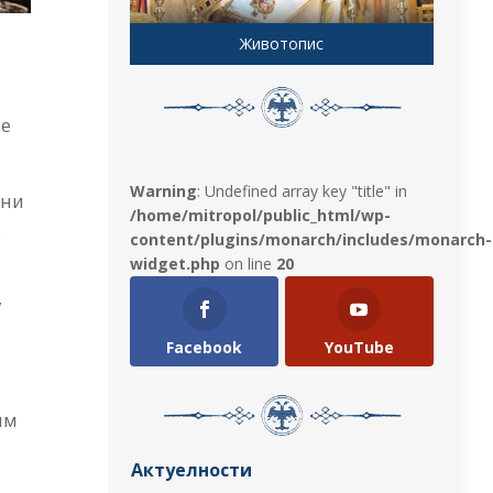
Животопис
је
Warning
: Undefined array key "title" in
ени
/home/mitropol/public_html/wp-
.
content/plugins/monarch/includes/monarch-
widget.php
on line
20
у
Facebook
YouTube
им
Актуелности