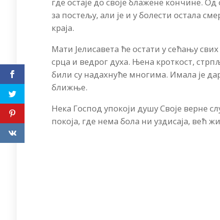
где остаје до своје блажене кончине. Од
за постељу, али је и у болести остала см
краја.
Мати Јелисавета ће остати у сећању свих 
срца и ведрог духа. Њена кроткост, ст
били су надахнуће многима. Имала је да
ближње.
Нека Господ упокоји душу Своје верне сл
покоја, где нема бола ни уздисаја, већ ж