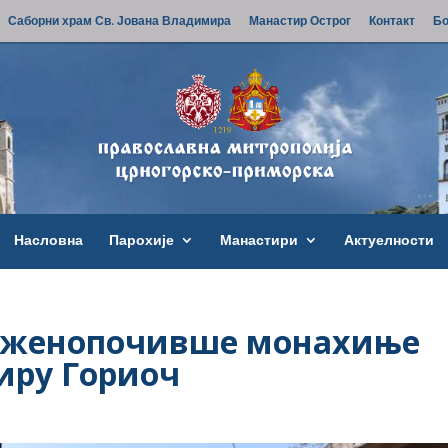
Саборни храм Св. Јована Владимира
Манастир Острог
Контакт
Бо
Насловна
Парохије
Манастири
Актуелности
лаженопочивше монахиње
тиру Гориоч