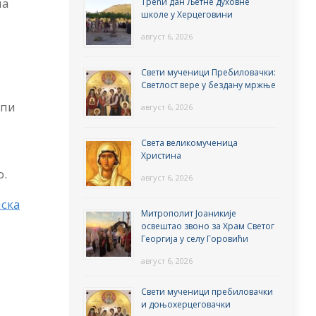
на
Трећи дан Љетне духовне
школе у Херцеговини
август 6, 2026
Свети мученици Пребиловачки:
Светлост вере у бездану мржње
епи
август 6, 2026
Света великомученица
Христина
о.
август 6, 2026
нска
Митрополит Јоаникије
освештао звоно за Храм Светог
Георгија у селу Горовићи
август 6, 2026
Свети мученици пребиловачки
и доњохерцеговачки