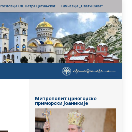
гословија Св. Петра Цетињског
Гимназија „Свети Сава“
Митрополит црногорско-
приморски Јоаникије