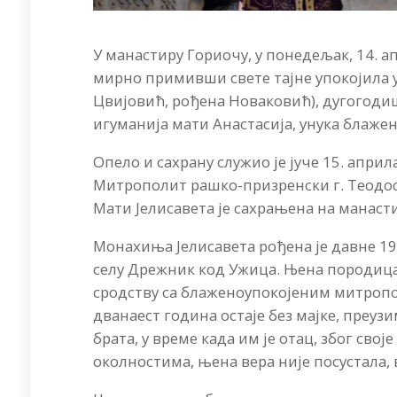
У манастиру Гориочу, у понедељак, 14. ап
мирно примивши свете тајне упокојила у
Цвијовић, рођена Новаковић), дугогоди
игуманија мати Анастасија, унука блаж
Опело и сахрану служио је јуче 15. апр
Митрополит рашко-призренски г. Теодоси
Мати Јелисавета је сахрањена на манаст
Монахиња Јелисавета рођена је давне 19
селу Дрежник код Ужица. Њена породица б
сродству са блаженоупокојеним митропо
дванаест година остаје без мајке, пре
брата, у време када им је отац, због сво
околностима, њена вера није посустала,