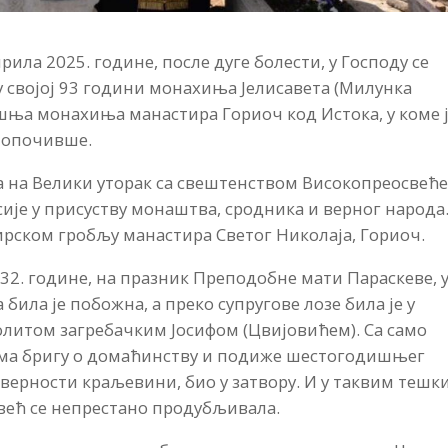
рила 2025. године, после дуге болести, у Господу се
 својој 93 години монахиња Јелисавета (Милунка
шња монахиња манастира Гориоч код Истока, у коме 
енопочивше.
ила на Велики уторак са свештенством Високопреосвећ
је у присуству монаштва, сродника и верног народа
ирском гробљу манастира Светог Николаја, Гориоч.
32. године, на празник Преподобне мати Параскеве, 
ила је побожна, а преко супругове лозе била је у
литом загребачким Јосифом (Цвијовићем). Са само
узима бригу о домаћинству и подиже шестогодишњег
је верности краљевини, био у затвору. И у таквим тешк
 већ се непрестано продубљивала.