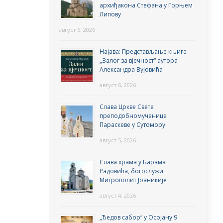
архиђакона Стефана у Горњем
Липову
август 6, 2026
Најава: Представљање књиге
„Залог за вјечност“ аутора
Александра Вујовића
август 6, 2026
Слава Цркве Свете
преподобномученице
Параскеве у Сутомору
август 5, 2026
Слава храма у Барама
Радовића, богослужи
Митрополит Јоаникије
август 4, 2026
„Ђедов сабор“ у Осојану 9.