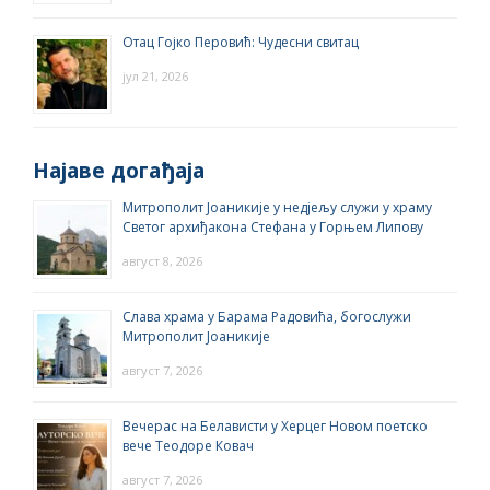
Отац Гојко Перовић: Чудесни свитац
јул 21, 2026
Најаве догађаја
Митрополит Јоаникије у недјељу служи у храму
Светог архиђакона Стефана у Горњем Липову
август 8, 2026
Слава храма у Барама Радовића, богослужи
Митрополит Јоаникије
август 7, 2026
Вечерас на Белависти у Херцег Новом поетско
вече Теодоре Ковач
август 7, 2026