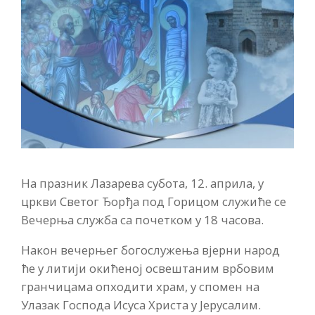
На празник Лазарева субота, 12. априла, у
цркви Светог Ђорђа под Горицом служиће се
Вечерња служба са почетком у 18 часова.
Након вечерњег богослужења вјерни народ
ће у литији окићеној освештаним врбовим
гранчицама опходити храм, у спомен на
Улазак Господа Исуса Христа у Јерусалим.