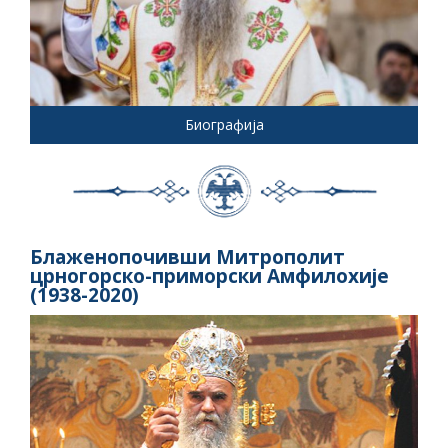
Биографија
Блаженопочивши Митрополит
црногорско-приморски Амфилохије
(1938-2020)