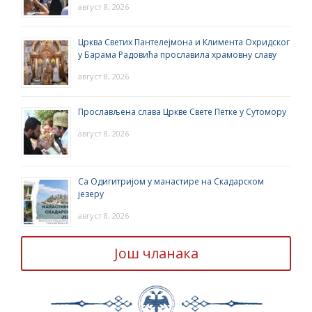
август 8, 2026
Црква Светих Пантелејмона и Климента Охридског
у Барама Радовића прославила храмовну славу
август 8, 2026
Прослављена слава Цркве Свете Петке у Сутомору
август 8, 2026
Са Одигитријом у манастире на Скадарском
језеру
август 8, 2026
Још чланака