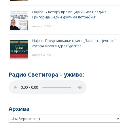
Најава: У Котору промоција књиге Владике
Григорија ,,Једни другима потребни”
август 7, 2026
Најава: Представљање књиге „Залог за вјечност“
аутора Александра Вујовића
август 6, 2026
Радио Светигора – yживо:
Архива
Архива