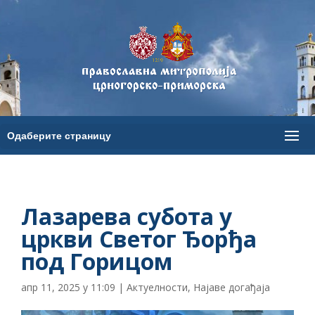
Лазарева субота у
цркви Светог Ђорђа
под Горицом
апр 11, 2025 у 11:09
|
Актуелности
,
Најаве догађаја