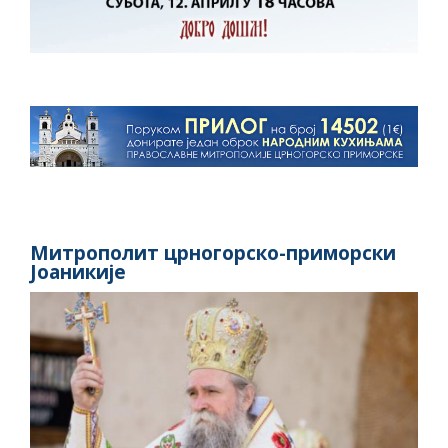
Митрополит црногорско-приморски
Јоаникије