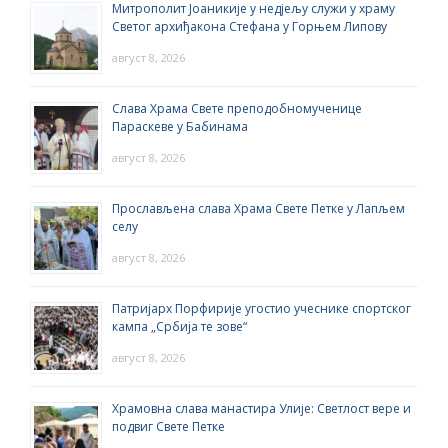
Митрополит Јоаникије у недјељу служи у храму
Светог архиђакона Стефана у Горњем Липову
август 8, 2026
Слава Храма Свете преподобномученице
Параскеве у Бабинама
август 8, 2026
Прослављена слава Храма Свете Петке у Лапљем
селу
август 8, 2026
Патријарх Порфирије угостио учеснике спортског
кампа „Србија те зове“
август 8, 2026
Храмовна слава манастира Улије: Светлост вере и
подвиг Свете Петке