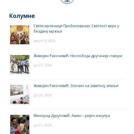
Колумне
Свети мученици Пребиловачки: Светлост вере у
бездану мржње
август 6, 2026
Живојин Ракочевић: Неслобода другачије говори
јул 27, 2026
Живојин Ракочевић: Злочин на заветној земљи
јул 24, 2026
Милорад Дурутовић: Амин – ријеч изнутра
јул 21, 2026