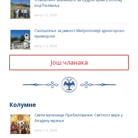
код Пљеваља
август 5, 2026
Саопштење за јавност Митрополије црногорско-
приморске
август 5, 2026
Још чланака
Колумне
Свети мученици Пребиловачки: Светлост вере у
бездану мржње
август 6, 2026