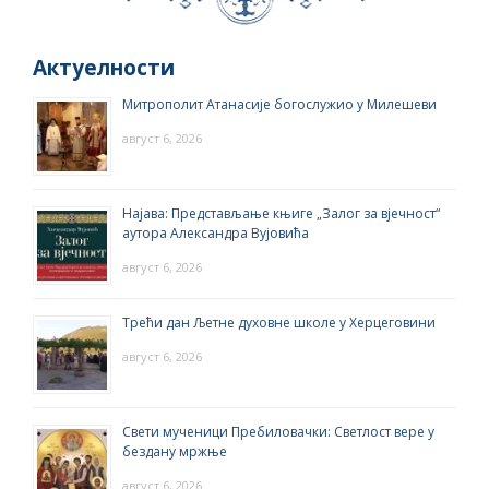
Актуелности
Митрополит Атанасије богослужио у Милешеви
август 6, 2026
Најава: Представљање књиге „Залог за вјечност“
аутора Александра Вујовића
август 6, 2026
Трећи дан Љетне духовне школе у Херцеговини
август 6, 2026
Свети мученици Пребиловачки: Светлост вере у
бездану мржње
август 6, 2026