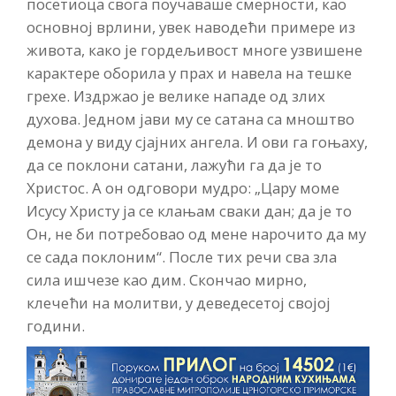
посетиоца свога поучаваше смерности, као
основној врлини, увек наводећи примере из
живота, како је гордељивост многе узвишене
карактере оборила у прах и навела на тешке
грехе. Издржао је велике нападе од злих
духова. Једном јави му се сатана са мноштво
демона у виду сјајних ангела. И ови га гоњаху,
да се поклони сатани, лажући га да је то
Христос. А он одговори мудро: „Цару моме
Исусу Христу ја се клањам сваки дан; да је то
Он, не би потребовао од мене нарочито да му
се сада поклоним“. После тих речи сва зла
сила ишчезе као дим. Скончао мирно,
клечећи на молитви, у деведесетој својој
години.