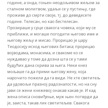
године, а онда, гоњен неодољивом жељом за
сталном молитвом, удаљи се у пустињу, где
проживе до смрти своје, тј. до деведесете
године. Телесан, но као бестелесан.
Прозираше у срце свакога човека, који му се
приближи, и могаше погодити његово име и
његову жељу и мисао. Прорицао је цару
Теодосију исход његових битака; прорицао
војводама, монасима, и свакоме ко се
нуждавао у томе да дозна шта се у тами
будућих дана скрива за њега. Неки кнез
мољаше га да прими његову жену, која
нарочито пожели да га види. Не хте светитељ
да удовољи празној радозналости, но на сну
јави се жени кнежевој онакав какав је. И кад
жена описа сновиђење, муж њен потврди да
је, заиста, такав лик светитељев. Свакога