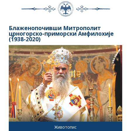
Блаженопочивши Митрополит
црногорско-приморски Амфилохије
(1938-2020)
Животопис