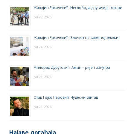
Живојин Ракочевић: Неслобода другачије говори
јул 27, 2026
Живојин Ракочевић: Злочин на заветној земљи
јул 24, 2026
Милорад Дурутовић: Амин – ријеч изнутра
јул 21, 2026
Отац Гојко Перовић: Чудесни свитац
јул 21, 2026
Најаве догађаја