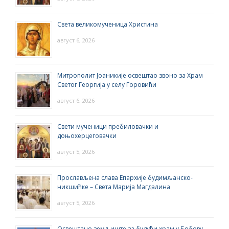
Света великомученица Христина
август 6, 2026
Митрополит Јоаникије освештао звоно за Храм
Светог Георгија у селу Горовићи
август 6, 2026
Свети мученици пребиловачки и
доњохерцеговачки
август 5, 2026
Прослављена слава Епархије будимљанско-
никшићке – Света Марија Магдалина
август 5, 2026
Освештано земљиште за будући храм у Бобову