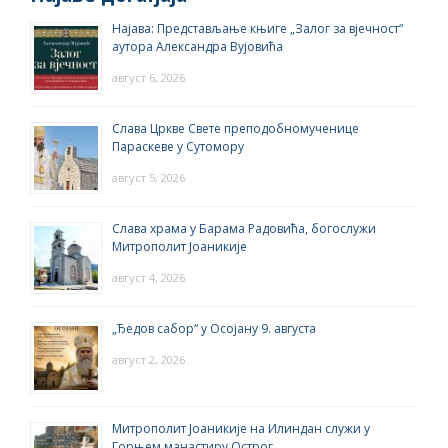
Најава: Представљање књиге „Залог за вјечност“
аутора Александра Вујовића
август 6, 2026
Слава Цркве Свете преподобномученице
Параскеве у Сутомору
август 5, 2026
Слава храма у Барама Радовића, богослужи
Митрополит Јоаникије
август 4, 2026
„Ђедов сабор“ у Осојану 9. августа
август 2, 2026
Митрополит Јоаникије на Илиндан служи у
Горњем манастиру Острог