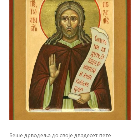
Беше дрводеља до своје двадесет пете