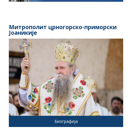
Митрополит црногорско-приморски
Јоаникије
Биографија