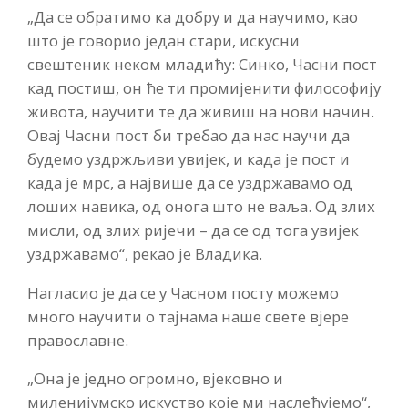
„Да се обратимо ка добру и да научимо, као
што је говорио један стари, искусни
свештеник неком младићу: Синко, Часни пост
кад постиш, он ће ти промијенити философију
живота, научити те да живиш на нови начин.
Овај Часни пост би требао да нас научи да
будемо уздржљиви увијек, и када је пост и
када је мрс, а највише да се уздржавамо од
лоших навика, од онога што не ваља. Од злих
мисли, од злих ријечи – да се од тога увијек
уздржавамо“, рекао је Владика.
Нагласио је да се у Часном посту можемо
много научити о тајнама наше свете вјере
православне.
„Она је једно огромно, вјековно и
миленијумско искуство које ми наслеђујемо“,