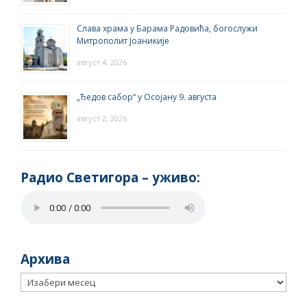
Слава храма у Барама Радовића, богослужи
Митрополит Јоаникије
август 4, 2026
„Ђедов сабор“ у Осојану 9. августа
август 2, 2026
Радио Светигора – yживо:
Архива
Архива