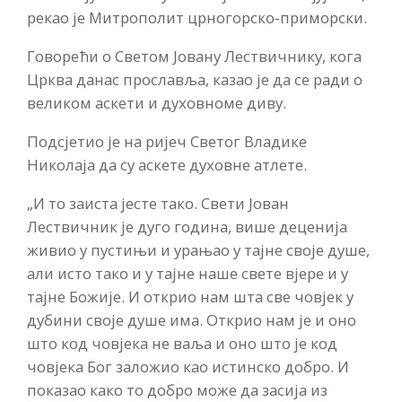
рекао је Митрополит црногорско-приморски.
Говорећи о Светом Јовану Лествичнику, кога
Црква данас прославља, казао је да се ради о
великом аскети и духовноме диву.
Подсјетио је на ријеч Светог Владике
Николаја да су аскете духовне атлете.
„И то заиста јесте тако. Свети Јован
Лествичник је дуго година, више деценија
живио у пустињи и урањао у тајне своје душе,
али исто тако и у тајне наше свете вјере и у
тајне Божије. И открио нам шта све човјек у
дубини своје душе има. Открио нам је и оно
што код човјека не ваља и оно што је код
човјека Бог заложио као истинско добро. И
показао како то добро може да засија из