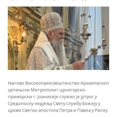
Његово Високопреосвештенство Архиепископ
цетињски Митрополит црногорско-
приморски г. Јоаникије служио је јутрос у
Средопосну недјељу Свету службу Божију у
цркви Светих апостола Петра и Павла у Рисну.