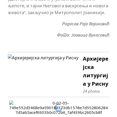
љепоте, и тајни Његовога васкрсења и новога
живота“, закључио је Митрополит Јоаникије.
Радосав Рајо Војиновић
Фото: Јоавица Вукасовић
Архијере
јска
литургиј
а у Рисну
24 photos