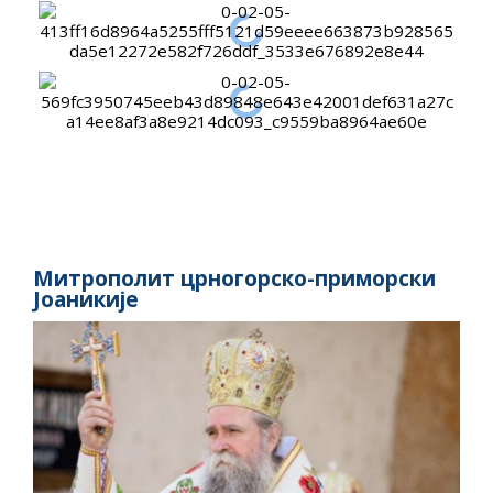
Митрополит црногорско-приморски
Јоаникије