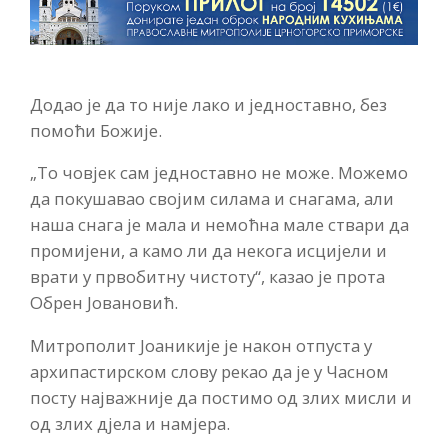
Додао је да то није лако и једноставно, без
помоћи Божије.
„То човјек сам једноставно не може. Можемо
да покушавао својим силама и снагама, али
наша снага је мала и немоћна мале ствари да
промијени, а камо ли да некога исцијели и
врати у првобитну чистоту“, казао је прота
Обрен Јовановић.
Митрополит Јоаникије је након отпуста у
архипастирском слову рекао да је у Часном
посту најважније да постимо од злих мисли и
од злих дјела и намјера.