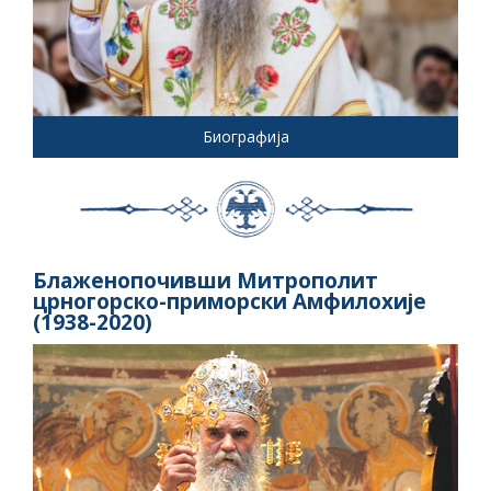
Биографија
Блаженопочивши Митрополит
црногорско-приморски Амфилохије
(1938-2020)