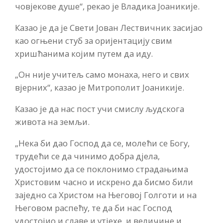
човјекове душе“, рекао је Владика Јоаникије.
Казао је да је Свети Јован Лествичник засијао
као огњени стуб за оријентацију свим
хришћанима којим путем да иду.
„Он није учитељ само монаха, него и свих
вјерних“, казао је Митрополит Јоаникије.
Казао је да нас пост учи смислу људскога
живота на земљи.
„Нека би дао Господ да се, молећи се Богу,
трудећи се да чинимо добра дјела,
удостојимо да се поклонимо страдањима
Христовим часно и искрено да бисмо били
заједно са Христом на Његовој Голготи и на
Његовом распећу, те да би нас Господ
удостојио и славе и утјехе, и величине и