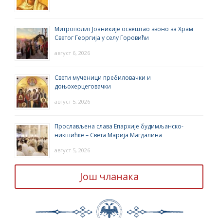
Митрополит Јоаникије освештао звоно за Храм
Светог Георгија у селу Горовићи
август 6, 2026
Свети мученици пребиловачки и
доњохерцеговачки
август 5, 2026
Прослављена слава Епархије будимљанско-
никшићке – Света Марија Магдалина
август 5, 2026
Још чланака