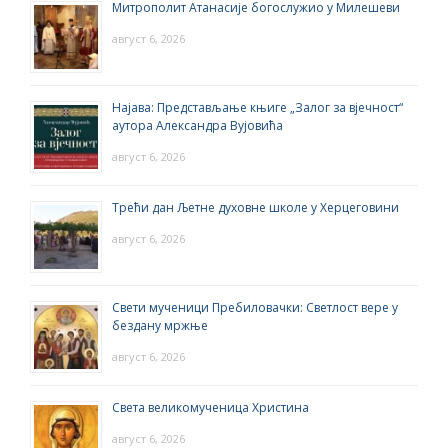
Митрополит Атанасије богослужио у Милешеви
август 6, 2026
Најава: Представљање књиге „Залог за вјечност“
аутора Александра Вујовића
август 6, 2026
Трећи дан Љетне духовне школе у Херцеговини
август 6, 2026
Свети мученици Пребиловачки: Светлост вере у
бездану мржње
август 6, 2026
Света великомученица Христина
август 6, 2026