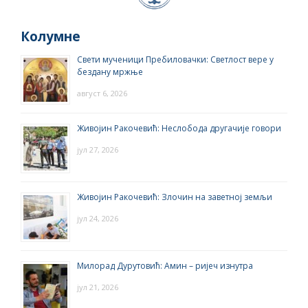
Колумне
Свети мученици Пребиловачки: Светлост вере у
бездану мржње
август 6, 2026
Живојин Ракочевић: Неслобода другачије говори
јул 27, 2026
Живојин Ракочевић: Злочин на заветној земљи
јул 24, 2026
Милорад Дурутовић: Амин – ријеч изнутра
јул 21, 2026