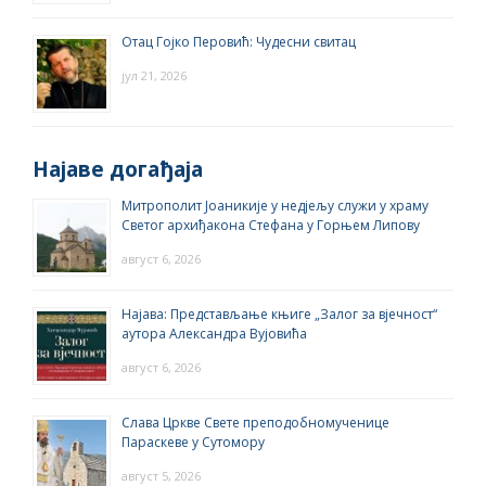
Отац Гојко Перовић: Чудесни свитац
јул 21, 2026
Најаве догађаја
Митрополит Јоаникије у недјељу служи у храму
Светог архиђакона Стефана у Горњем Липову
август 6, 2026
Најава: Представљање књиге „Залог за вјечност“
аутора Александра Вујовића
август 6, 2026
Слава Цркве Свете преподобномученице
Параскеве у Сутомору
август 5, 2026