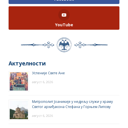
YouTube
Актуелности
Успеније Свете Ане
август 6, 2026
Митрополит Јоаникије у недјељу служи у храму
Светог архиђакона Стефана у Горњем Липову
август 6, 2026