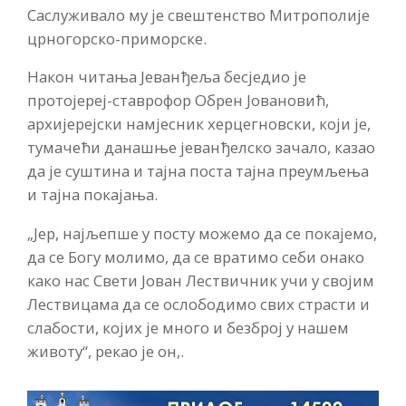
Саслуживало му је свештенство Митрополије
црногорско-приморске.
Након читања Јеванђеља бесједио је
протојереј-ставрофор Обрен Јовановић,
архијерејски намјесник херцегновски, који је,
тумачећи данашње јеванђелско зачало, казао
да је суштина и тајна поста тајна преумљења
и тајна покајања.
„Јер, најљепше у посту можемо да се покајемо,
да се Богу молимо, да се вратимо себи онако
како нас Свети Јован Лествичник учи у својим
Лествицама да се ослободимо свих страсти и
слабости, којих је много и безброј у нашем
животу“, рекао је он,.