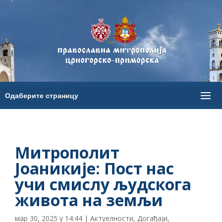
Митрополит
Јоаникије: Пост нас
учи смислу људскога
живота на земљи
мар 30, 2025 у 14:44
|
Актуелности
,
Догађаји
,