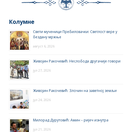
Колумне
Свети мученици Пребиловачки: Светлост вере у
бездану мржње
август 6, 2026
Живојин Ракочевић: Неслобода другачије говори
јул 27, 2026
Живојин Ракочевић: Злочин на заветној земљи
јул 24, 2026
Милорад Дурутовић: Амин – ријеч изнутра
јул 21, 2026