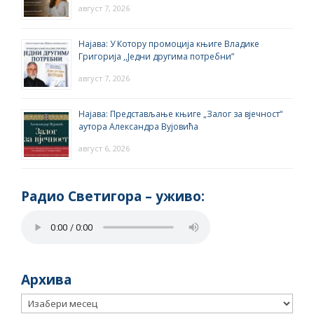
август 7, 2026
Најава: У Котору промоција књиге Владике
Григорија ,,Једни другима потребни”
август 7, 2026
Најава: Представљање књиге „Залог за вјечност“
аутора Александра Вујовића
август 6, 2026
Радио Светигора – yживо:
Архива
Архива