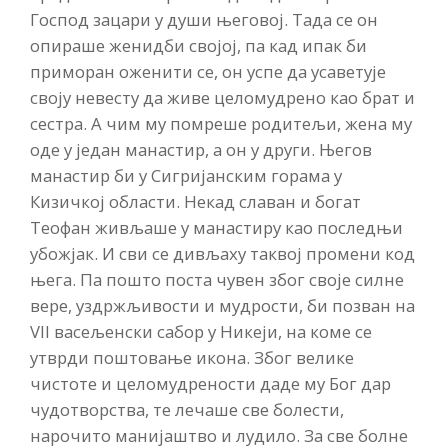
Господ зацари у души његовој. Тада се он
опираше женидби својој, па кад ипак би
приморан оженити се, он успе да усаветује
своју невесту да живе целомудрено као брат и
сестра. А чим му помреше родитељи, жена му
оде у један манастир, а он у други. Његов
манастир би у Сигријанским горама у
Кизичкој области. Некад славан и богат
Теофан живљаше у манастиру као последњи
убожјак. И сви се дивљаху таквој промени код
њега. Па пошто поста чувен због своје силне
вере, уздржљивости и мудрости, би позван на
VII васељенски сабор у Никеји, на коме се
утврди поштовање икона. Због велике
чистоте и целомудрености даде му Бог дар
чудотворства, те лечаше све болести,
нарочито манијаштво и лудило. За све болне