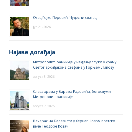
Отац Гојко Перовић: Чудесни свитац
јул 21, 2026
Најаве догађаја
Митрополит Јоаникије у недјељу служи у храму
Светог архиђакона Стефана у Горњем Липову
август 8, 2026
Слава храма у Барама Радовића, богослужи
Митрополит Јоаникије
август 7, 2026
Вечерас на Белависти у Херцег Новом поетско
вече Теодоре Ковач