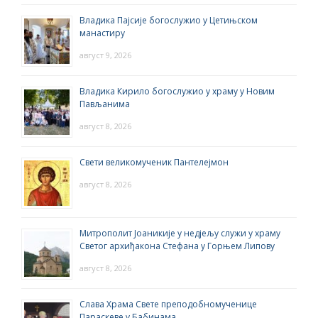
Владика Пајсије богослужио у Цетињском
манастиру
август 9, 2026
Владика Кирило богослужио у храму у Новим
Пављанима
август 8, 2026
Свети великомученик Пантелејмон
август 8, 2026
Митрополит Јоаникије у недјељу служи у храму
Светог архиђакона Стефана у Горњем Липову
август 8, 2026
Слава Храма Свете преподобномученице
Параскеве у Бабинама