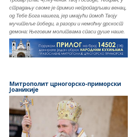
страдању своме је примио непропадљиви венац,
од Тебе Бога нашега, јер имајући помоћ Твоју
мучитеље победи, а разори и немоћну дрскост
демона: Његовим молитвама спаси душе наше.
Митрополит црногорско-приморски
Јоаникије