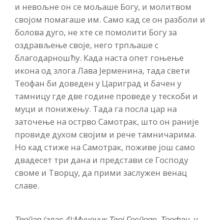
и невољне он се мољаше Богу, и молитвом
својом помагаше им. Само кад се он разболи и
болова дуго, не хте се помолити Богу за
оздрављење своје, него трпљаше с
благодарношћу. Када наста опет гоњење
икона од злога Лава Јерменина, тада свети
Теофан би доведен у Цариград и бачен у
тамницу где две године проведе у тескоби и
муци и понижењу. Тада га посла цар на
заточење на острво Самотрак, што он раније
провиде духом својим и рече тамничарима.
Но кад стиже на Самотрак, поживе још само
двадесет три дана и представи се Господу
своме и Творцу, да прими заслужен венац
славе.
Тропар (глас 4):
Мученик Твој Господе, Теофан, у