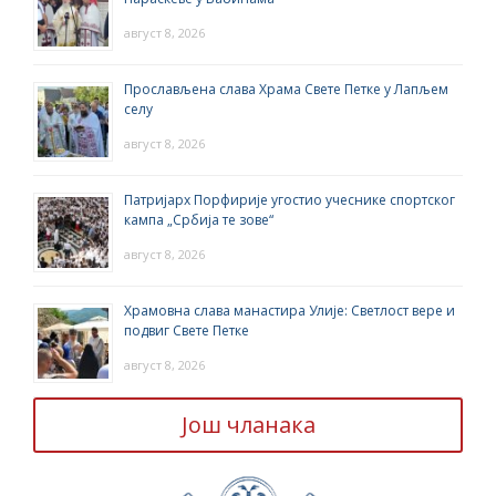
август 8, 2026
Прослављена слава Храма Свете Петке у Лапљем
селу
август 8, 2026
Патријарх Порфирије угостио учеснике спортског
кампа „Србија те зове“
август 8, 2026
Храмовна слава манастира Улије: Светлост вере и
подвиг Свете Петке
август 8, 2026
Још чланака