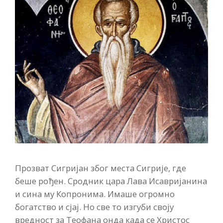
Прозват Сигријан због места Сигрије, где
беше рођен. Сродник цара Лава Исавријанина
и сина му Копронима. Имаше огромно
богатство и сјај. Но све то изгуби своју
вредност за Теофана онда када се Христос