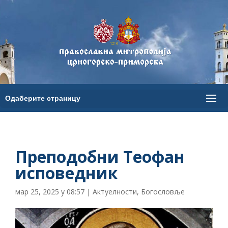
Преподобни Теофан
исповедник
мар 25, 2025 у 08:57
|
Актуелности
,
Богословље