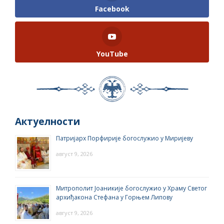
Facebook
YouTube
Актуелности
Патријарх Порфирије богослужио у Миријеву
август 9, 2026
Митрополит Јоаникије богослужио у Храму Светог
архиђакона Стефана у Горњем Липову
август 9, 2026