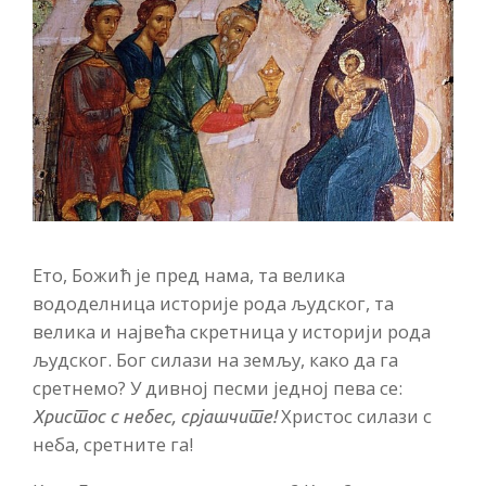
Ето, Божић је пред нама, та велика
вододелница историје рода људског, та
велика и највећа скретница у историји рода
људског. Бог силази на земљу, како да га
сретнемо? У дивној песми једној пева се:
Христос силази с
Христос с небес, срјашчите!
неба, сретните га!