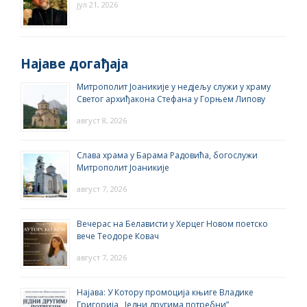
јул 21, 2026
Најаве догађаја
Митрополит Јоаникије у недјељу служи у храму
Светог архиђакона Стефана у Горњем Липову
август 8, 2026
Слава храма у Барама Радовића, богослужи
Митрополит Јоаникије
август 7, 2026
Вечерас на Белависти у Херцег Новом поетско
вече Теодоре Ковач
август 7, 2026
Најава: У Котору промоција књиге Владике
Григорија ,,Једни другима потребни”