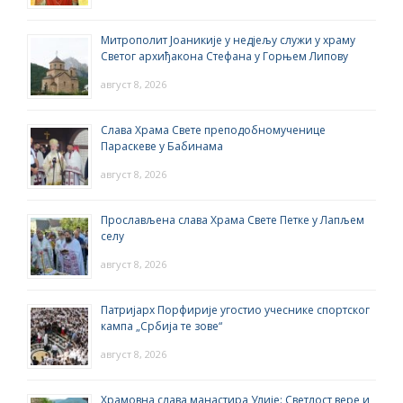
Митрополит Јоаникије у недјељу служи у храму
Светог архиђакона Стефана у Горњем Липову
август 8, 2026
Слава Храма Свете преподобномученице
Параскеве у Бабинама
август 8, 2026
Прослављена слава Храма Свете Петке у Лапљем
селу
август 8, 2026
Патријарх Порфирије угостио учеснике спортског
кампа „Србија те зове“
август 8, 2026
Храмовна слава манастира Улије: Светлост вере и