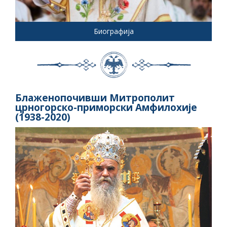
Биографија
Блаженопочивши Митрополит
црногорско-приморски Амфилохије
(1938-2020)