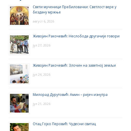
Свети мученици Пребиловачки: Светлост вере у
бездану мржње
август 6, 2026
Живојин Ракочевић: Неслобода другачије говори
јул 27, 2026
Живојин Ракочевић: Злочин на заветној земљи
јул 24, 2026
Милорад Дурутовић: Амин – ријеч изнутра
јул 21, 2026
Отац Гојко Перовић: Чудесни свитац