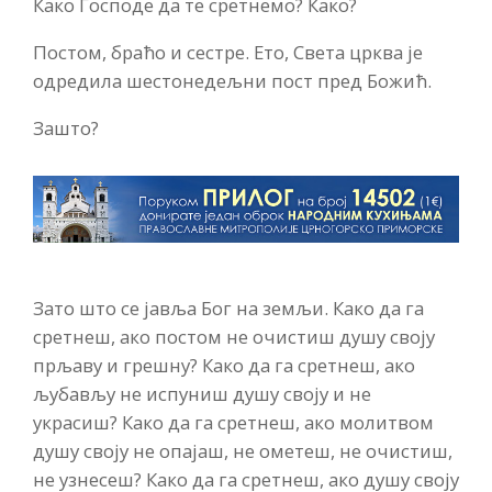
Како Господе да те сретнемо? Како?
Постом, браћо и сестре. Ето, Света црква је
одредила шестонедељни пост пред Божић.
Зашто?
Зато што се јавља Бог на земљи. Како да га
сретнеш, ако постом не очистиш душу своју
прљаву и грешну? Како да га сретнеш, ако
љубављу не испуниш душу своју и не
украсиш? Како да га сретнеш, ако молитвом
душу своју не опајаш, не ометеш, не очистиш,
не узнесеш? Како да га сретнеш, ако душу своју