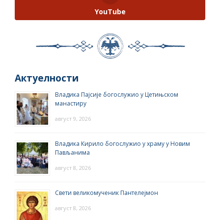
YouTube
Актуелности
Владика Пајсије богослужио у Цетињском
манастиру
август 9, 2026
Владика Кирило богослужио у храму у Новим
Пављанима
август 8, 2026
Свети великомученик Пантелејмон
август 8, 2026