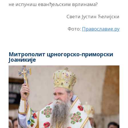
не испуниш еванђељским врлинама?
Свети Јустин Ћелијски
Фото:
Православие.ру
Митрополит црногорско-приморски
Јоаникије