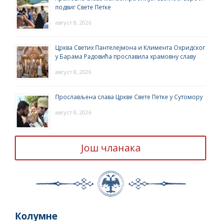
подвиг Свете Петке
август 8, 2026
Црква Светих Пантелејмона и Климента Охридског
у Барама Радовића прославила храмовну славу
август 8, 2026
Прослављена слава Цркве Свете Петке у Сутомору
август 8, 2026
Још чланака
Колумне