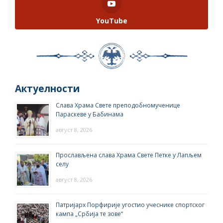
YouTube
Актуелности
Слава Храма Свете преподобномученице
Параскеве у Бабинама
август 8, 2026
Прослављена слава Храма Свете Петке у Лапљем
селу
август 8, 2026
Патријарх Порфирије угостио учеснике спортског
кампа „Србија те зове“