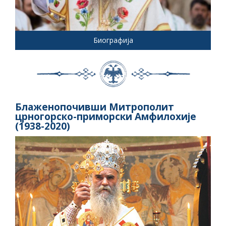
Биографија
Блаженопочивши Митрополит
црногорско-приморски Амфилохије
(1938-2020)