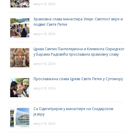
август 8, 2026
Храмовна слава манастира Улије: Светлост вере и
подвиг Свете Петке
август 8, 2026
Црква Светих Пантелејмона и Климента Охридског
у Барама Радовића прославила храмовну славу
август 8, 2026
Прослављена слава Цркве Свете Петке у Сутомору
август 8, 2026
Са Одигитријом у манастире на Скадарском
језеру
август 8, 2026