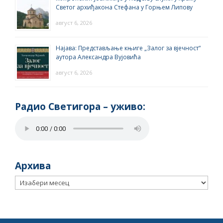
Светог архиђакона Стефана у Горњем Липову
август 6, 2026
Најава: Представљање књиге „Залог за вјечност“
аутора Александра Вујовића
август 6, 2026
Радио Светигора – yживо:
Архива
Архива