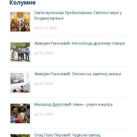
Колумне
Свети мученици Пребиловачки: Светлост вере у
бездану мржње
август 6, 2026
Живојин Ракочевић: Неслобода другачије говори
јул 27, 2026
Живојин Ракочевић: Злочин на заветној земљи
јул 24, 2026
Милорад Дурутовић: Амин – ријеч изнутра
јул 21, 2026
Отац Гојко Перовић: Чудесни свитац