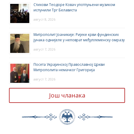
Стихови Теодоре Ковач употпуњени музиком
испунили Трг Белависта
август 8, 2026
Митрополит Јоаникије: Ријеке крви фундинских
јунака однијеле у неповрат међуплеменску омразу
август 7, 2026
Посета Украјинској Православној Цркви
Митрополита немачког Григорија
август 7, 2026
Још чланака