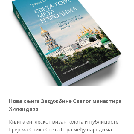
Нова књига Задужбине Светог манастира
Хиландара
Књига енглеског византолога и публицисте
Грејема Спика Света Гора међу народима