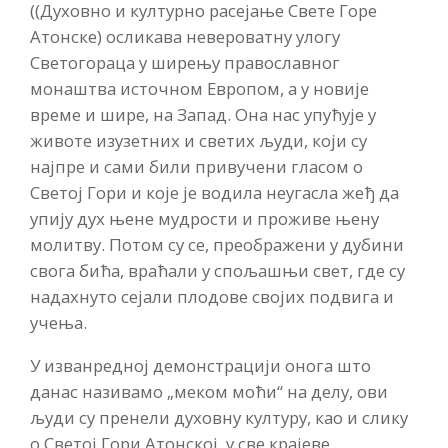
((Духовно и културно расејање Свете Горе
Атонске) осликава невероватну улогу
Светогораца у ширењу православног
монаштва источном Европом, а у новије
време и шире, на Запад. Она нас упућује у
животе изузетних и светих људи, који су
најпре и сами били привучени гласом о
Светој Гори и које је водила неугасла жеђ да
упију дух њене мудрости и проживе њену
молитву. Потом су се, преображени у дубини
свога бића, враћали у спољашњи свет, где су
надахнуто сејали плодове својих подвига и
учења.
У изванредној демонстрацији онога што
данас називамо „меком моћи“ на делу, ови
људи су пренели духовну културу, као и слику
о Светој Гори Атонској, у све крајеве