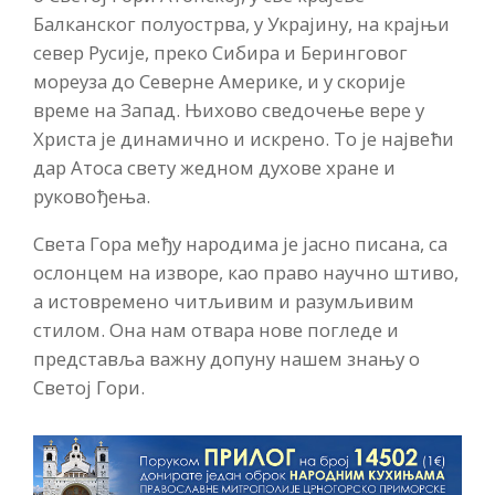
Балканског полуострва, у Украјину, на крајњи
север Русије, преко Сибира и Беринговог
мореуза до Северне Америке, и у скорије
време на Запад. Њихово сведочење вере у
Христа је динамично и искрено. То је највећи
дар Атоса свету жедном духове хране и
руковођења.
Света Гора међу народима је јасно писана, са
ослонцем на изворе, као право научно штиво,
а истовремено читљивим и разумљивим
стилом. Она нам отвара нове погледе и
представља важну допуну нашем знању о
Светој Гори.