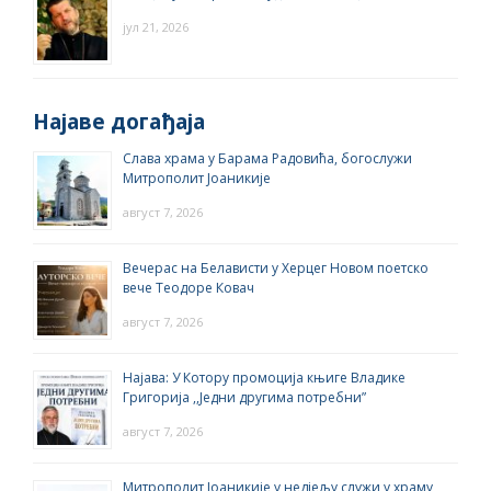
јул 21, 2026
Најаве догађаја
Слава храма у Барама Радовића, богослужи
Митрополит Јоаникије
август 7, 2026
Вечерас на Белависти у Херцег Новом поетско
вече Теодоре Ковач
август 7, 2026
Најава: У Котору промоција књиге Владике
Григорија ,,Једни другима потребни”
август 7, 2026
Митрополит Јоаникије у недјељу служи у храму