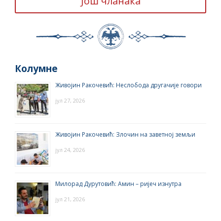
Још чланака
Колумне
Живојин Ракочевић: Неслобода другачије говори
јул 27, 2026
Живојин Ракочевић: Злочин на заветној земљи
јул 24, 2026
Милорад Дурутовић: Амин – ријеч изнутра
јул 21, 2026