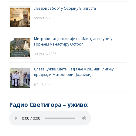
„Ђедов сабор“ у Осојану 9. августа
август 2, 2026
Митрополит Јоаникије на Илиндан служи у
Горњем манастиру Острог
август 1, 2026
Слава цркве Свете Недјеље у Јошици, литију
предводи Митрополит Јоаникије
јул 31, 2026
Радио Светигора – yживо: