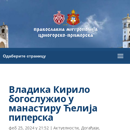
Владика Кирило
богослужио у
манастиру Ћелија
пиперска
феб 25, 2024 у 21:52
|
Актуелности
,
Догађаји
,