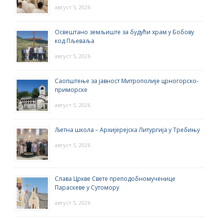
август 5, 2026
Освештано земљиште за будући храм у Бобову
код Пљеваља
август 5, 2026
Саопштење за јавност Митрополије црногорско-
приморске
август 5, 2026
Љетна школа – Архијерејска Литургија у Требињу
август 5, 2026
Слава Цркве Свете преподобномученице
Параскеве у Сутомору
август 5, 2026