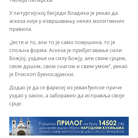
У литургијској бесједи Владика је рекао да
аскеза није у извршавању неких молитвених
правила.
„Јесте и то, али то је само површина, то је
спољна форма. Аскеза је прибјегавање сили
Божјој, уздање на силу Божју, али свим срцем,
свом душом, свом снагом и свим умом“, рекао
је Епископ буеносајрески.
Додао је да се фарисеј из јеванђелске приче
уздао у закон, а заборавио да исправља своје
срце.