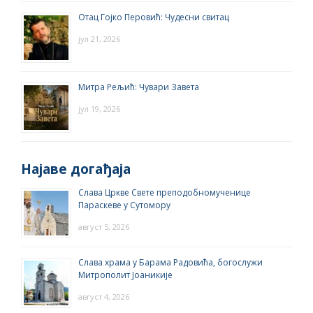
Отац Гојко Перовић: Чудесни свитац
јул 21, 2026
Митра Рељић: Чувари Завета
јул 19, 2026
Најаве догађаја
Слава Цркве Свете преподобномученице
Параскеве у Сутомору
август 5, 2026
Слава храма у Барама Радовића, богослужи
Митрополит Јоаникије
август 4, 2026