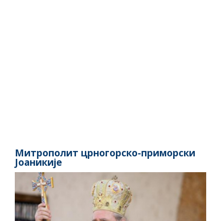
Митрополит црногорско-приморски
Јоаникије