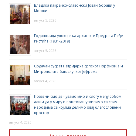
Владика пакрачко-славонски Јован борави у
Москви
август 5, 2026
Годишњица упокојења архитекте Предрага Пеђе
Ристића (1931-2019)
август 5, 2026
Срдачан сусрет Патријарха српског Порфирија и
Митрополита бањалучког Јефрема
август 4, 2026
Позвани смо да чувамо мир и слогу међу собом,
али и да у миру и поштовању живимо са свим
народима са којима делимо овај благословени
простор
август 4, 2026