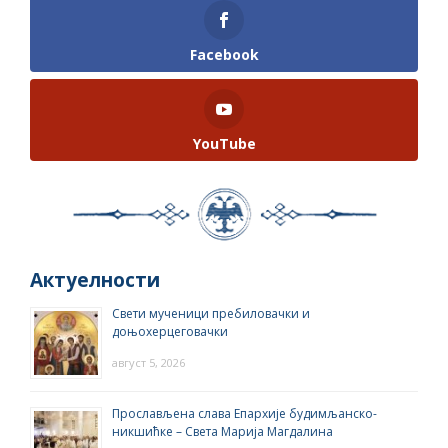
Facebook
YouTube
Актуелности
Свети мученици пребиловачки и
доњохерцеговачки
август 5, 2026
Прослављена слава Епархије будимљанско-
никшићке – Света Марија Магдалина