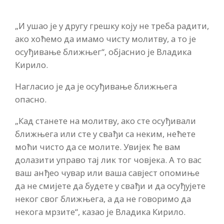
„И ушао је у другу грешку коју не треба радити,
ако хоћемо да имамо чисту молитву, а то је
осуђивање ближњег“, објаснио је Владика
Кирило.
Нагласио је да је осуђивање ближњега
опасно.
„Кад станете на молитву, ако сте осуђивали
ближњега или сте у свађи са неким, нећете
моћи чисто да се молите. Увијек ће вам
долазити управо тај лик тог човјека. А то вас
ваш анђео чувар или ваша савјест опомиње
да не смијете да будете у свађи и да осуђујете
неког свог ближњега, а да не говоримо да
некога мрзите“, казао је Владика Кирило.