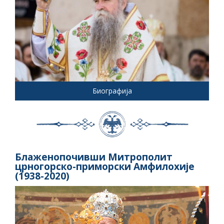
Биографија
Блаженопочивши Митрополит
црногорско-приморски Амфилохије
(1938-2020)