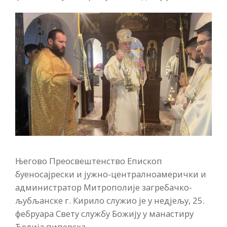
Његово Преосвештенство Епископ
буеносајрески и јужно-централноамерички и
администратор Митрополије загребачко-
љубљанске г. Кирило служио је у недјељу, 25.
фебруара Свету службу Божију у манастиру
Ћелија пиперска.