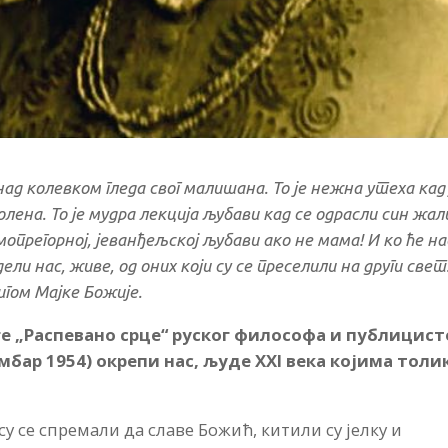
ад колевком гледа свог малишана. То је нежна утеха кад 
лена. То је мудра лекција љубави кад се одрасли син жал
опрегорној, јеванђељској љубави ако не мама! И ко ће на
ели нас, живе, од оних који су се преселили на други свет
игом Мајке Божије.
е „Распевано срце“ руског философа и публицист
ембар 1954) окрепи нас, људе XXI века којима толи
у се спремали да славе Божић, китили су јелку и