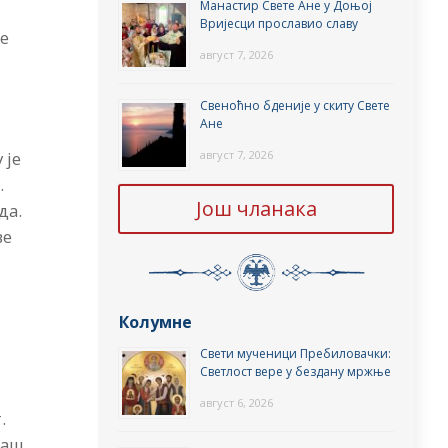
Манастир Свете Ане у Доњој
Вријесци прославио славу
је
август 7, 2026
Свеноћно бденије у скиту Свете
Ане
август 7, 2026
 је
.
Још чланака
да.
ве
Колумне
Свети мученици Пребиловачки:
Светлост вере у бездану мржње
август 6, 2026
.
наш