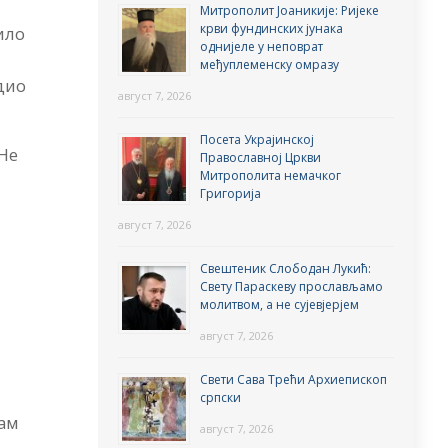
Митрополит Јоаникије: Ријеке
крви фундинских јунака
ило
однијеле у неповрат
међуплеменску омразу
дио
август 7, 2026
Посета Украјинској
 Не
Православној Цркви
Митрополита немачког
Григорија
август 7, 2026
Свештеник Слободан Лукић:
Свету Параскеву прослављамо
молитвом, а не сујевјерјем
август 7, 2026
Свети Сава Трећи Архиепископ
српски
сам
август 7, 2026