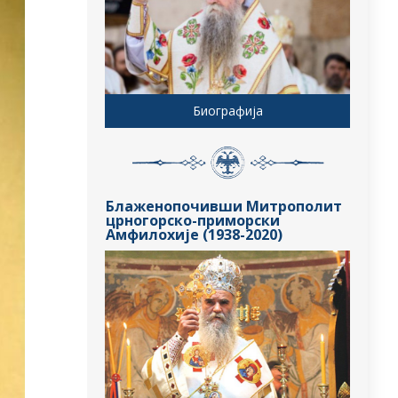
Биографија
Блаженопочивши Митрополит
црногорско-приморски
Амфилохије (1938-2020)