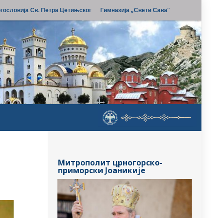
гословија Св. Петра Цетињског
Гимназија „Свети Сава“
Митрополит црногорско-
приморски Јоаникије