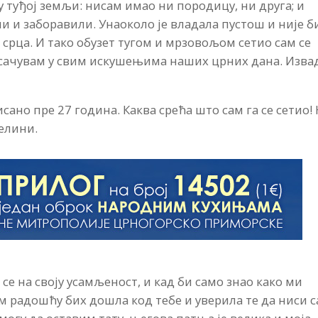
у туђој земљи: нисам имао ни породицу, ни друга; и
и и заборавили. Унаоколо је владала пустош и није б
 срца. И тако обузет тугом и мрзовољом сетио сам се
а сачувам у свим искушењима наших црних дана. Изва
исано пре 27 година. Каква срећа што сам га се сетио!
целини.
е на своју усамљеност, и кад би само знао како ми
ом радошћу бих дошла код тебе и уверила те да ниси 