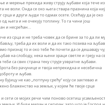
ње и мерење прекида живу струју љубави која тече из
ага не воли. Онда се око њега ствара празнина која ни
 срца и други људи то одмах осете. Осећају да је око
е од њега и не очекују топлину. То га чини још
љан и несрећан…
че из срца и не треба човек да се брине за то да ли му
бављу, треба да их воли и да их тако позива на љубав
амо признај то и око тебе ће почети да се дешавају чу
 љубав на слободу, нека њени зраци светле и греју на с
 теби са свих страна теку струје узвратне љубави.
брота без рачунице и твоја непрекидна и несебична
оброту и љубав.
у бујицу не као „потпуну срећу“ коју си захтевао и
жено блаженство на земљи, у којем ће твоје срце
 и сети се мојих речи чим поново осетиш усамљеност
 земљи. И буди миран и сигуран: зато што је Господ 