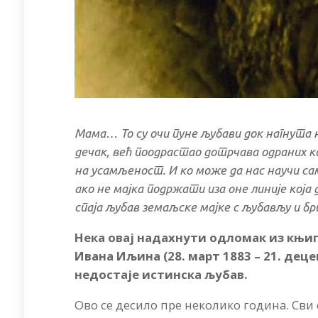
Мама… То су очи пуне љубави док нагнута н
дечак, већ поодрастао дотрчава одраних ко
на усамљеност. И ко може да нас научи сам
ако не мајка подржати иза оне линије која д
спаја љубав земаљске мајке с љубављу и бр
Нека овај надахнути одломак из књиг
Ивана Иљина (28. март 1883 – 21. дец
недостаје истинска љубав.
Ово се десило пре неколико година. Сви с