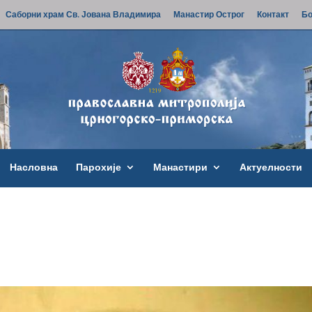
Саборни храм Св. Јована Владимира
Манастир Острог
Контакт
Бо
Насловна
Парохије
Манастири
Актуелности