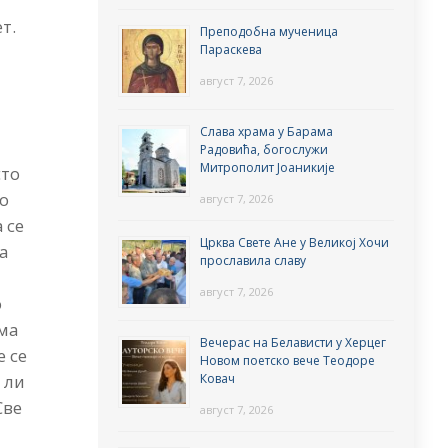
т.
Преподобна мученица
Параскева
август 7, 2026
Слава храма у Барама
Радовића, богослужи
Митрополит Јоаникије
сто
 о
август 7, 2026
 се
Црква Свете Ане у Великој Хочи
а
прославила славу
август 7, 2026
о
има
Вечерас на Белависти у Херцег
е се
Новом поетско вече Теодоре
Ковач
 ли
Све
август 7, 2026