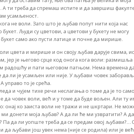
могу да оставим тату, његова патња је велика и моја
. А ти треба да спремаш испите и да завршиш факулте
ћам усамљеност.
ога не воли. Зато што је љубав попут нити која нас
 букет. Људи су цветови, а цветови у букету не могу
 букет само ако пусти латице и почне да мирише.
воли цвета и мирише и он своју љубав дарује свима, и
ам, јер је његово срце код онога кога воли: размишља
вом радошћу и пати његовом патњом. Нема времена да
да ли је усамљен или није. У љубави човек заборављ
А управо то је срећа.
еда и чујем тихе речи неслагања о томе да је то сам
ме да човек воли, већ и у томе да буде вољен. Али ту 
хо: онај ко заиста воли не тражи и не шкртари. Не мож
 ми донети моја љубав? А да ли ће ми узвратити? А да
 Па да ли уопште треба да се предам овој љубави?… 
и да љубави још увек нема (није се родила) или је већ