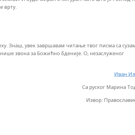
м врту.
теху. Знаш, увек завршавам читање твог писма са сузам
онише звона за Божићно бденије. О, незаслуженог
Иван И
Са руског Марина Т
Извор: Православи