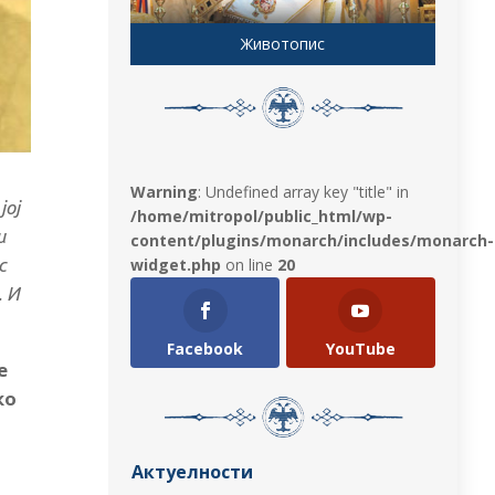
Животопис
Warning
: Undefined array key "title" in
јој
/home/mitropol/public_html/wp-
и
content/plugins/monarch/includes/monarch-
widget.php
on line
20
с
. И
Facebook
YouTube
е
ко
Актуелности