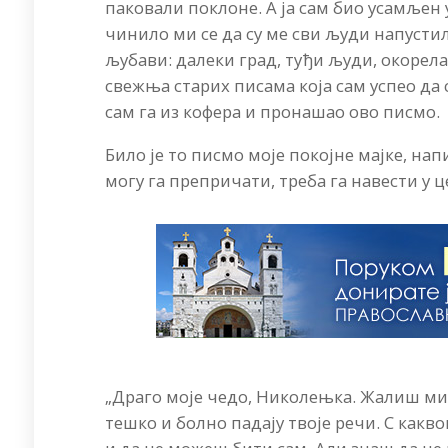
паковали поклоне. А ја сам био усамљен 
чинило ми се да су ме сви људи напустил
љубави: далеки град, туђи људи, окорела
свежња старих писама која сам успео д
сам га из кофера и пронашао ово писмо.
Било је то писмо моје покојне мајке, нап
могу га препричати, треба га навести у 
„Драго моје чедо, Николењка. Жалиш ми с
тешко и болно падају твоје речи. С какв