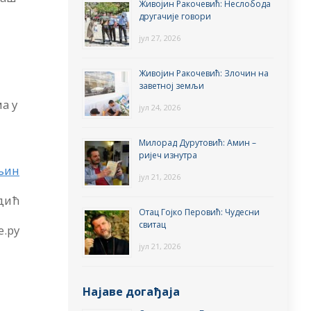
Живојин Ракочевић: Неслобода
другачије говори
јул 27, 2026
Живојин Ракочевић: Злочин на
заветној земљи
а у
јул 24, 2026
Милорад Дурутовић: Амин –
ријеч изнутра
љин
јул 21, 2026
одић
Отац Гојко Перовић: Чудесни
свитац
е.ру
јул 21, 2026
Најаве догађаја