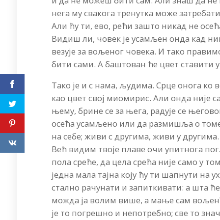
и да не можеш бити сам. Али знаш да не 
нега му свакога тренутка може затребати
Али ћу ти, ево, рећи зашто никад не осе
Видиш ли, човек је усамљен онда кад ник
везује за вољеног човека. И тако правимо
бити сами. А баштован ће цвет ставити у
Тако је и с нама, људима. Срце онога ко 
као цвет свој миомирис. Али онда није с
њему, брине се за њега, радује се њего
осећа усамљено или да размишља о томе 
на себе; живи с другима, живи у другима. 
Већ видим твоје плаве очи упитнога погл
пола среће, да цела срећа није само у то
једна мала тајна коју ћу ти шапнути на у
стално рачунати и запиткивати: а шта ће
можда ја волим више, а мање сам вољен?
је то погрешно и непотребно; све то знач