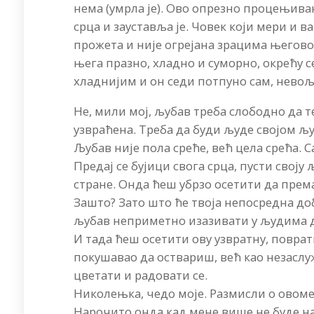
нема (умрла је). Ово опрезно процењива
срца и зауставља је. Човек који мери и в
прожета и није огрејана зрацима његовог
њега празно, хладно и суморно, окрећу с
хладнијим и он седи потпуно сам, нево
Не, мили мој, љубав треба слободно да те
узвраћена. Треба да буди људе својом љу
Љубав није пола среће, већ цела срећа. С
Предај се бујици свога срца, пусти своју
стране. Онда ћеш убрзо осетити да према
Зашто? Зато што ће твоја непосредна до
љубав неприметно изазивати у људима д
И тада ћеш осетити ову узвратну, повратн
покушавао да оствариш, већ као незаслу
цветати и радовати се.
Николењка, чедо моје. Размисли о овоме
Нарочито онда кад мене више не буде на