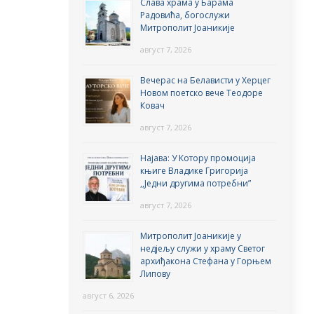
Слава храма у Барама
Радовића, богослужи
Митрополит Јоаникије
август 7, 2026
Вечерас на Белависти у Херцег
Новом поетско вече Теодоре
Ковач
август 7, 2026
Најава: У Котору промоција
књиге Владике Григорија
,,Једни другима потребни”
август 7, 2026
Митрополит Јоаникије у
недјељу служи у храму Светог
архиђакона Стефана у Горњем
Липову
август 6, 2026