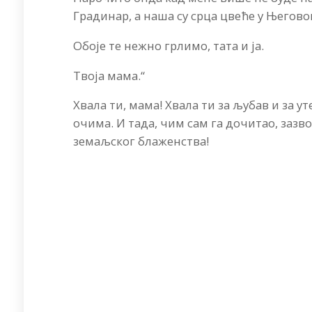
Градинар, а наша су срца цвеће у Његово
Обоје те нежно грлимо, тата и ја.
Твоја мама.“
Хвала ти, мама! Хвала ти за љубав и за у
очима. И тада, чим сам га дочитао, зазв
земаљског блаженства!