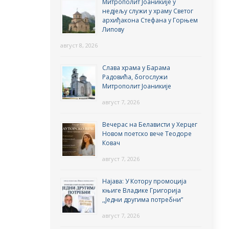
Митрополит Јоаникије у
недјељу служи у храму Светог
архиђакона Стефана у Горњем
Липову
август 8, 2026
Слава храма у Барама
Радовића, богослужи
Митрополит Јоаникије
август 7, 2026
Вечерас на Белависти у Херцег
Новом поетско вече Теодоре
Ковач
август 7, 2026
Најава: У Котору промоција
књиге Владике Григорија
,,Једни другима потребни”
август 7, 2026