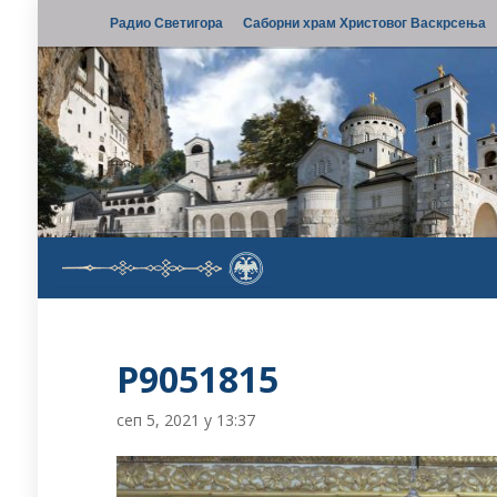
Радио Светигора
Саборни храм Христовог Васкрсења
P9051815
сеп 5, 2021 у 13:37