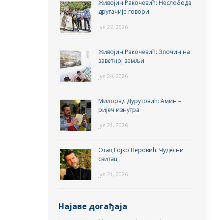
Живојин Ракочевић: Неслобода
другачије говори
јул 27, 2026
Живојин Ракочевић: Злочин на
заветној земљи
јул 24, 2026
Милорад Дурутовић: Амин –
ријеч изнутра
јул 21, 2026
Отац Гојко Перовић: Чудесни
свитац
јул 21, 2026
Најаве догађаја