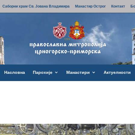
Саборни храм Св. Јована Владимира
Манастир Острог
Контакт
Бо
Насловна
Парохије
Манастири
Актуелности