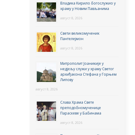
Владика Кирило богослужио у
храму у Новим Пављанима
август 8, 2026
Свети великомученик
Пантелејмон
август 8, 2026
Митрополит Јоаникије у
недјељу служи у храму Светог
архиђакона Стефана у Горњем
Липову
август 8, 2026
Слава Храма Свете
преподобномученице
Параскеве у Бабинама
август 8, 2026