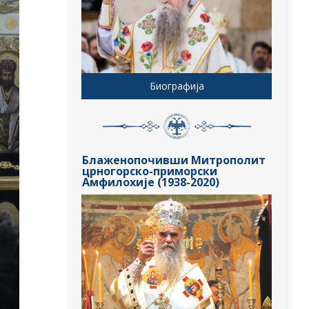
Биографија
Блаженопочивши Митрополит
црногорско-приморски
Амфилохије (1938-2020)