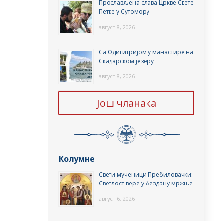
Прослављена слава Цркве Свете
Петке у Сутомору
август 8, 2026
Са Одигитријом у манастире на
Скадарском језеру
август 8, 2026
Још чланака
Колумне
Свети мученици Пребиловачки:
Светлост вере у бездану мржње
август 6, 2026