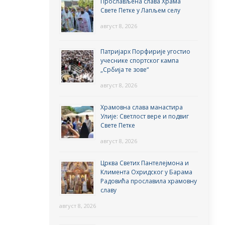
Прослављена слава Храма
Свете Петке у Лапљем селу
август 8, 2026
Патријарх Порфирије угостио
учеснике спортског кампа
„Србија те зове“
август 8, 2026
Храмовна слава манастира
Улије: Светлост вере и подвиг
Свете Петке
август 8, 2026
Црква Светих Пантелејмона и
Климента Охридског у Барама
Радовића прославила храмовну
славу
август 8, 2026