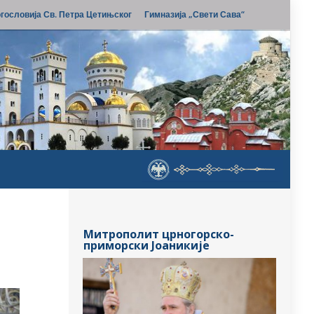
гословија Св. Петра Цетињског
Гимназија „Свети Сава“
Митрополит црногорско-
приморски Јоаникије