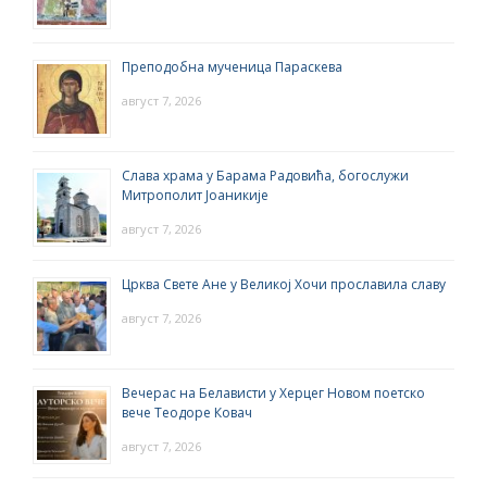
Преподобна мученица Параскева
август 7, 2026
Слава храма у Барама Радовића, богослужи
Митрополит Јоаникије
август 7, 2026
Црква Свете Ане у Великој Хочи прославила славу
август 7, 2026
Вечерас на Белависти у Херцег Новом поетско
вече Теодоре Ковач
август 7, 2026