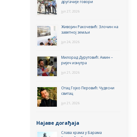
другачије говори
јул 27, 2026
Живојин Ракочевић: Злочин на
заветној земљи
јул 24, 2026
Милорад Дурутовић: Амин –
ријеч изнутра
јул 21, 2026
Отац Гојко Перовић: Чудесни
свитац
јул 21, 2026
Најаве догађаја
Слава храма у Барама