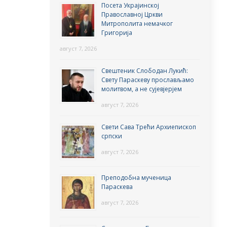
Посета Украјинској
Православној Цркви
Митрополита немачког
Григорија
август 7, 2026
Свештеник Слободан Лукић:
Свету Параскеву прослављамо
молитвом, а не сујевјерјем
август 7, 2026
Свети Сава Трећи Архиепископ
српски
август 7, 2026
Преподобна мученица
Параскева
август 7, 2026