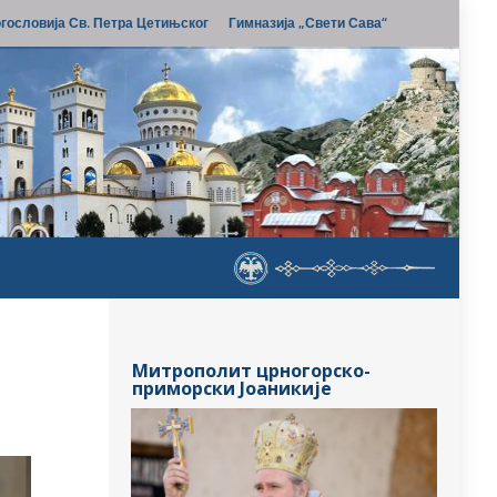
гословија Св. Петра Цетињског
Гимназија „Свети Сава“
Митрополит црногорско-
приморски Јоаникије