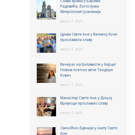
Слава храма у Барама
Радовића, богослужи
Митрополит Јоаникије
август 7, 2026
Црква Свете Ане у Великој Хочи
прославила славу
август 7, 2026
Вечерас на Белависти у Херцег
Новом поетско вече Теодоре
Ковач
август 7, 2026
Манастир Свете Ане у Доњој
Вријесци прославио славу
август 7, 2026
Свеноћно бденије у скиту Свете
Ане