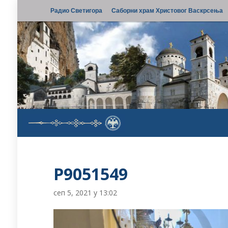
Радио Светигора
Саборни храм Христовог Васкрсења
P9051549
сеп 5, 2021 у 13:02