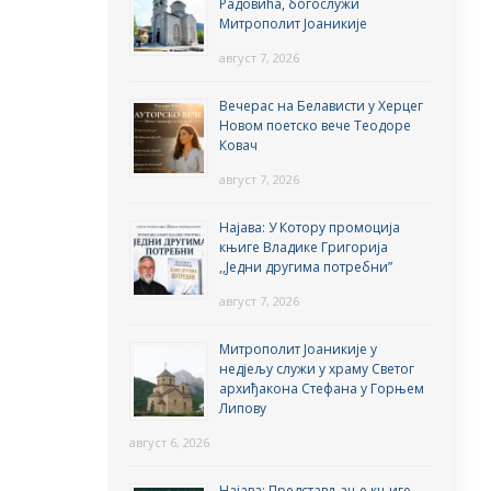
Радовића, богослужи
Митрополит Јоаникије
август 7, 2026
Вечерас на Белависти у Херцег
Новом поетско вече Теодоре
Ковач
август 7, 2026
Најава: У Котору промоција
књиге Владике Григорија
,,Једни другима потребни”
август 7, 2026
Митрополит Јоаникије у
недјељу служи у храму Светог
архиђакона Стефана у Горњем
Липову
август 6, 2026
Најава: Представљање књиге