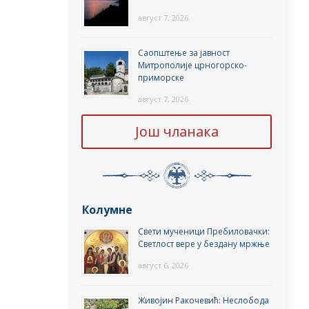
август 7, 2026
Саопштење за јавност
Митрополије црногорско-
приморске
август 7, 2026
Још чланака
Колумне
Свети мученици Пребиловачки:
Светлост вере у бездану мржње
август 6, 2026
Живојин Ракочевић: Неслобода