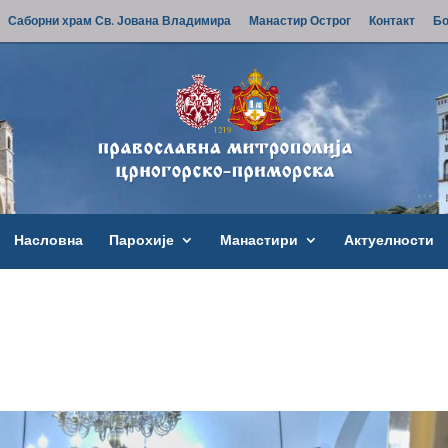
Саборни храм Св. Јована Владимира
Манастир Острог
Контакт
Бо
Насловна
Парохије
Манастири
Актуелности