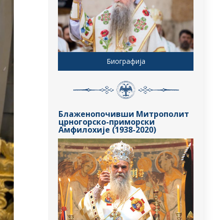
Биографија
Блаженопочивши Митрополит
црногорско-приморски
Амфилохије (1938-2020)