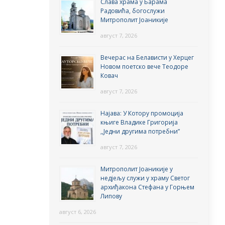
Слава храма у Барама
Радовића, богослужи
Митрополит Јоаникије
август 7, 2026
Вечерас на Белависти у Херцег
Новом поетско вече Теодоре
Ковач
август 7, 2026
Најава: У Котору промоција
књиге Владике Григорија
,,Једни другима потребни”
август 7, 2026
Митрополит Јоаникије у
недјељу служи у храму Светог
архиђакона Стефана у Горњем
Липову
август 6, 2026