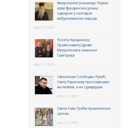
Митрополит Јоаникије: Ријеке
крви фундинских јунака
однијеле у неповрат
међуплеменску омразу
август 7, 2026
Посета Украјинској
Православној Цркви
Митрополита немачког
Григорија
август 7, 2026
Свештеник Слободан Лукић:
Свету Параскеву прослављамо
молитвом, а не сујевјерјем
август 7, 2026
Свети Сава Трећи Архиепископ
српски
август 7, 2026