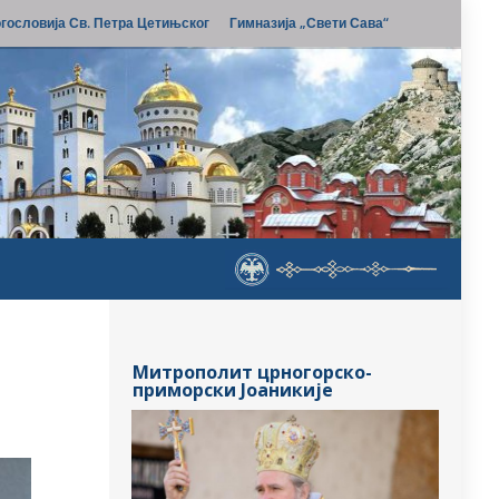
гословија Св. Петра Цетињског
Гимназија „Свети Сава“
Митрополит црногорско-
приморски Јоаникије