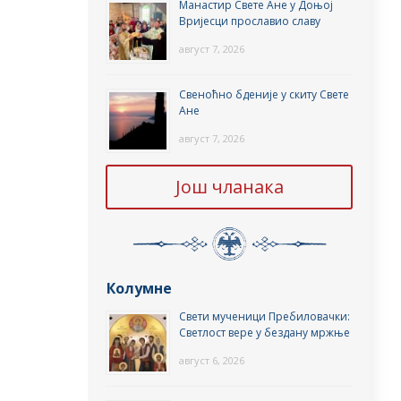
Манастир Свете Ане у Доњој
Вријесци прославио славу
август 7, 2026
Свеноћно бденије у скиту Свете
Ане
август 7, 2026
Још чланака
Колумне
Свети мученици Пребиловачки:
Светлост вере у бездану мржње
август 6, 2026