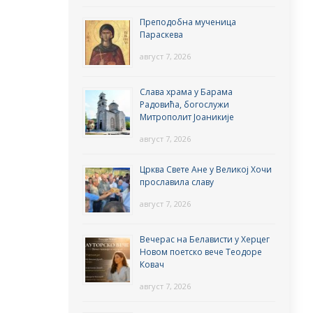
Преподобна мученица
Параскева
август 7, 2026
Слава храма у Барама
Радовића, богослужи
Митрополит Јоаникије
август 7, 2026
Црква Свете Ане у Великој Хочи
прославила славу
август 7, 2026
Вечерас на Белависти у Херцег
Новом поетско вече Теодоре
Ковач
август 7, 2026