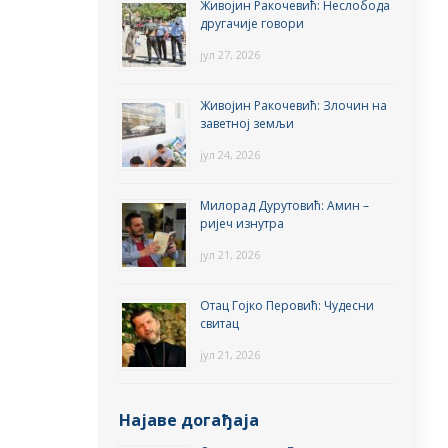
Живојин Ракочевић: Неслобода
другачије говори
јул 27, 2026
Живојин Ракочевић: Злочин на
заветној земљи
јул 24, 2026
Милорад Дурутовић: Амин –
ријеч изнутра
јул 21, 2026
Отац Гојко Перовић: Чудесни
свитац
јул 21, 2026
Најаве догађаја