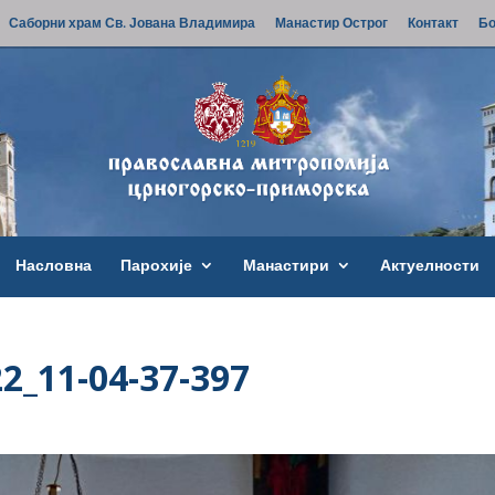
Саборни храм Св. Јована Владимира
Манастир Острог
Контакт
Бо
Насловна
Парохије
Манастири
Актуелности
2_11-04-37-397