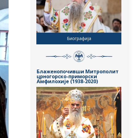
Биографија
Блаженопочивши Митрополит
црногорско-приморски
Амфилохије (1938-2020)