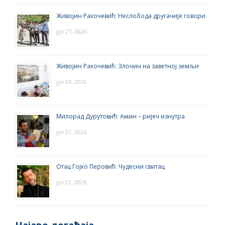
Живојин Ракочевић: Неслобода другачије говори
јул 27, 2026
Живојин Ракочевић: Злочин на заветној земљи
јул 24, 2026
Милорад Дурутовић: Амин – ријеч изнутра
јул 21, 2026
Отац Гојко Перовић: Чудесни свитац
јул 21, 2026