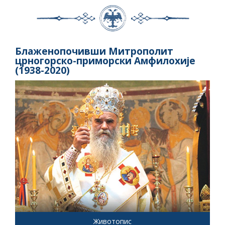
Блаженопочивши Митрополит
црногорско-приморски Амфилохије
(1938-2020)
Животопис