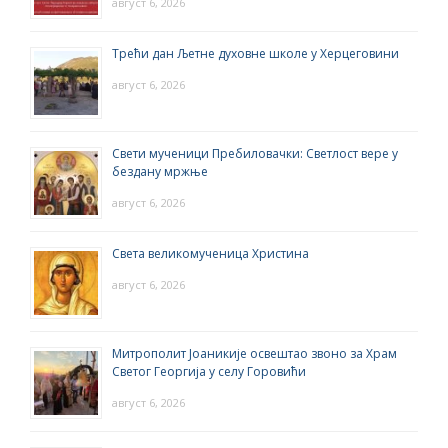
август 6, 2026
Трећи дан Љетне духовне школе у Херцеговини
август 6, 2026
Свети мученици Пребиловачки: Светлост вере у
бездану мржње
август 6, 2026
Света великомученица Христина
август 6, 2026
Митрополит Јоаникије освештао звоно за Храм
Светог Георгија у селу Горовићи
август 6, 2026