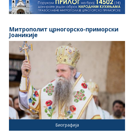
Митрополит црногорско-приморски
Јоаникије
Биографија