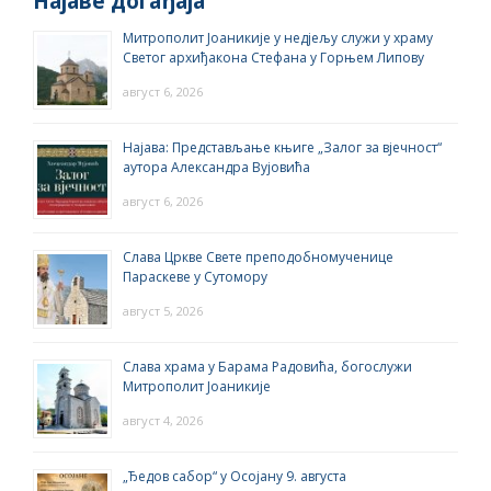
Најаве догађаја
Митрополит Јоаникије у недјељу служи у храму
Светог архиђакона Стефана у Горњем Липову
август 6, 2026
Најава: Представљање књиге „Залог за вјечност“
аутора Александра Вујовића
август 6, 2026
Слава Цркве Свете преподобномученице
Параскеве у Сутомору
август 5, 2026
Слава храма у Барама Радовића, богослужи
Митрополит Јоаникије
август 4, 2026
„Ђедов сабор“ у Осојану 9. августа