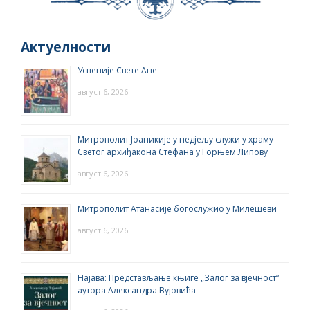
Актуелности
Успеније Свете Ане
август 6, 2026
Митрополит Јоаникије у недјељу служи у храму
Светог архиђакона Стефана у Горњем Липову
август 6, 2026
Митрополит Атанасије богослужио у Милешеви
август 6, 2026
Најава: Представљање књиге „Залог за вјечност“
аутора Александра Вујовића