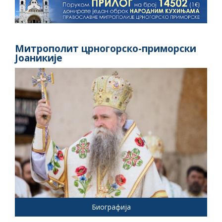
Митрополит црногорско-приморски
Јоаникије
Биографија