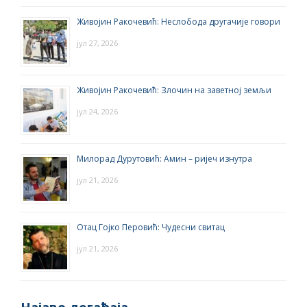
Живојин Ракочевић: Неслобода другачије говори
јул 27, 2026
Живојин Ракочевић: Злочин на заветној земљи
јул 24, 2026
Милорад Дурутовић: Амин – ријеч изнутра
јул 21, 2026
Отац Гојко Перовић: Чудесни свитац
јул 21, 2026