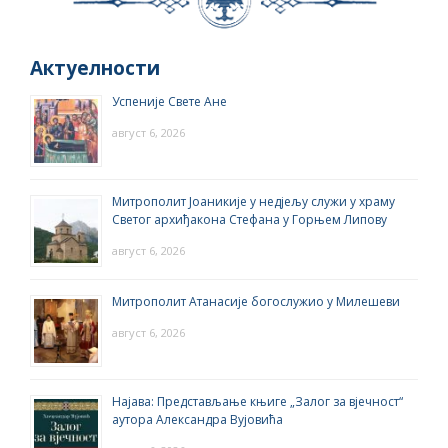
Актуелности
Успеније Свете Ане
август 6, 2026
Митрополит Јоаникије у недјељу служи у храму
Светог архиђакона Стефана у Горњем Липову
август 6, 2026
Митрополит Атанасије богослужио у Милешеви
август 6, 2026
Најава: Представљање књиге „Залог за вјечност“
аутора Александра Вујовића