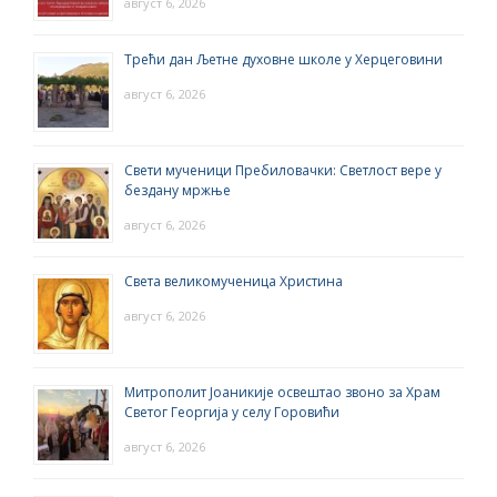
август 6, 2026
Трећи дан Љетне духовне школе у Херцеговини
август 6, 2026
Свети мученици Пребиловачки: Светлост вере у
бездану мржње
август 6, 2026
Света великомученица Христина
август 6, 2026
Митрополит Јоаникије освештао звоно за Храм
Светог Георгија у селу Горовићи
август 6, 2026