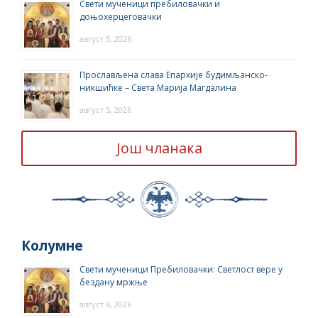
Свети мученици пребиловачки и
доњохерцеговачки
август 5, 2026
Прослављена слава Епархије будимљанско-
никшићке – Света Марија Магдалина
август 5, 2026
Још чланака
Колумне
Свети мученици Пребиловачки: Светлост вере у
бездану мржње
август 6, 2026