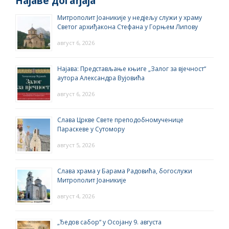
Најаве догађаја
Митрополит Јоаникије у недјељу служи у храму
Светог архиђакона Стефана у Горњем Липову
август 6, 2026
Најава: Представљање књиге „Залог за вјечност“
аутора Александра Вујовића
август 6, 2026
Слава Цркве Свете преподобномученице
Параскеве у Сутомору
август 5, 2026
Слава храма у Барама Радовића, богослужи
Митрополит Јоаникије
август 4, 2026
„Ђедов сабор“ у Осојану 9. августа