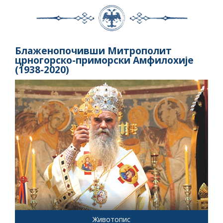
Блаженопочивши Митрополит
црногорско-приморски Амфилохије
(1938-2020)
Животопис