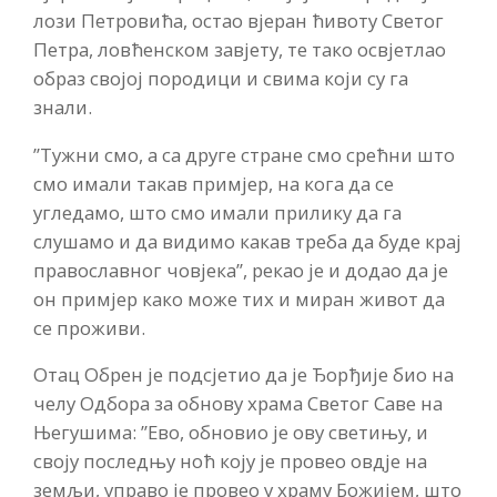
лози Петровића, остао вјеран ћивоту Светог
Петра, ловћенском завјету, те тако освјетлао
образ својој породици и свима који су га
знали.
”Тужни смо, а са друге стране смо срећни што
смо имали такав примјер, на кога да се
угледамо, што смо имали прилику да га
слушамо и да видимо какав треба да буде крај
православног човјека”, рекао је и додао да је
он примјер како може тих и миран живот да
се проживи.
Отац Обрен је подсјетио да је Ђорђије био на
челу Одбора за обнову храма Светог Саве на
Његушима: ”Ево, обновио је ову светињу, и
своју последњу ноћ коју је провео овдје на
земљи, управо је провео у храму Божијем, што