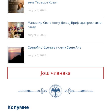
вече Теодоре Ковач
август 7, 2026
Манастир Свете Ане у Доњој Вријесци прославио
славу
август 7, 2026
Свеноћно бденије у скиту Свете Ане
август 7, 2026
Још чланака
Колумне