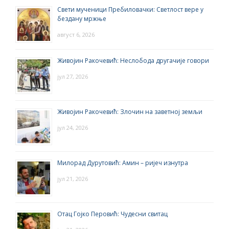
Свети мученици Пребиловачки: Светлост вере у
бездану мржње
август 6, 2026
Живојин Ракочевић: Неслобода другачије говори
јул 27, 2026
Живојин Ракочевић: Злочин на заветној земљи
јул 24, 2026
Милорад Дурутовић: Амин – ријеч изнутра
јул 21, 2026
Отац Гојко Перовић: Чудесни свитац