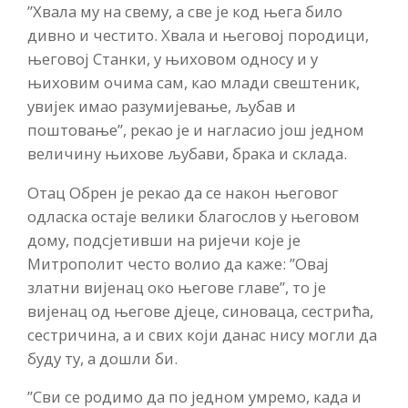
”Хвала му на свему, а све је код њега било
дивно и честито. Хвала и његовој породици,
његовој Станки, у њиховом односу и у
њиховим очима сам, као млади свештеник,
увијек имао разумијевање, љубав и
поштовање”, рекао је и нагласио још једном
величину њихове љубави, брака и склада.
Отац Обрен је рекао да се након његовог
одласка остаје велики благослов у његовом
дому, подсјетивши на ријечи које је
Митрополит често волио да каже: ”Овај
златни вијенац око његове главе”, то је
вијенац од његове дјеце, синоваца, сестрића,
сестричина, а и свих који данас нису могли да
буду ту, а дошли би.
”Сви се родимо да по једном умремо, када и