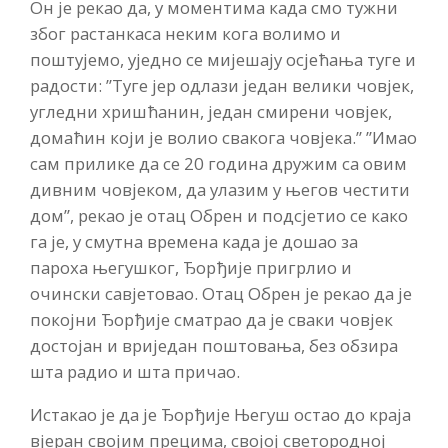
Он је рекао да, у моментима када смо тужни
због растанкаса неким кога волимо и
поштујемо, уједно се мијешају осјећања туге и
радости: ”Туге јер одлази један велики човјек,
угледни хришћанин, један смирени човјек,
домаћин који је волио свакога човјека.” ”Имао
сам прилике да се 20 година дружим са овим
дивним човјеком, да улазим у његов честити
дом”, рекао је отац Обрен и подсјетио се како
га је, у смутна времена када је дошао за
пароха његушког, Ђорђије пригрлио и
очински савјетовао. Отац Обрен је рекао да је
покојни Ђорђије сматрао да је сваки човјек
достојан и вриједан поштовања, без обзира
шта радио и шта причао.
Истакао је да је Ђорђије Његуш остао до краја
вјеран својим прецима, својој светородној