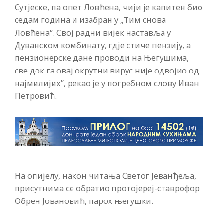
Сутјеске, па опет Ловћена, чији је капитен био
седам година и изабран у „Тим снова
Ловћена“. Свој радни вијек наставља у
Дуванском комбинату, гдје стиче пензију, а
пензионерске дане проводи на Његушима,
све док га овај окрутни вирус није одвојио од
најмилијих”, рекао је у погребном слову Иван
Петровић.
На опијелу, након читања Светог Јеванђеља,
присутнима се обратио протојереј-ставрофор
Обрен Јовановић, парох његушки.