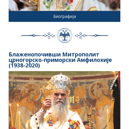
Биографија
Блаженопочивши Митрополит
црногорско-приморски Амфилохије
(1938-2020)