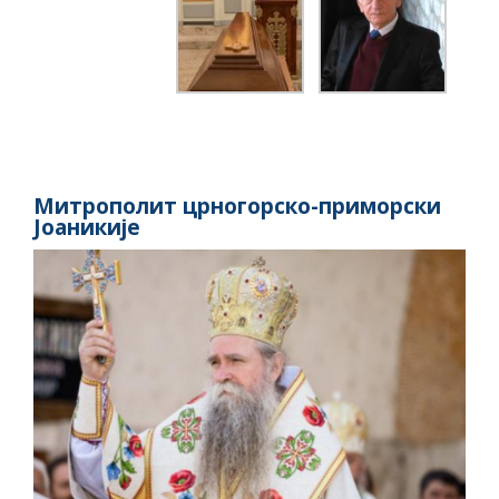
Митрополит црногорско-приморски
Јоаникије