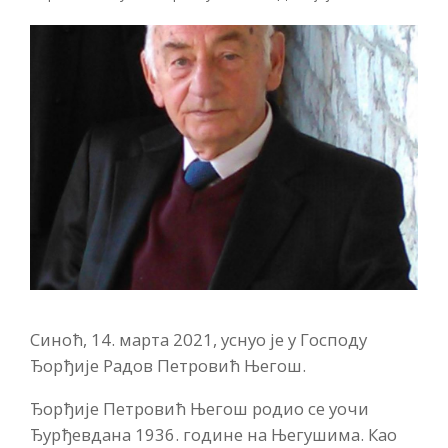
Синоћ, 14. марта 2021, уснуо је у Господу
Ђорђије Радов Петровић Његош.
Ђорђије Петровић Његош родио се уочи
Ђурђевдана 1936. године на Његушима. Као