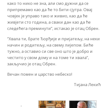
како то нико не зна, али смо дужни да се
припремамо као да ће то бити сјутра. Овај
човјек је управо тако и живио, као да ће
живјети сто година, а сваки дан као да ће
следећега преминути”, истакао је отац Обрен.
”Хвала ти, брате Ђорђије и пријатељу, на неки
начин и родитељу, на свему лијепом. Биће
тужно, а оставио си све оно што је добро и
честито у свом дому и на томе ти хвала”,
закључио је отац Обрен.
Вечан помен и царство небеско!
Тијана Лекић