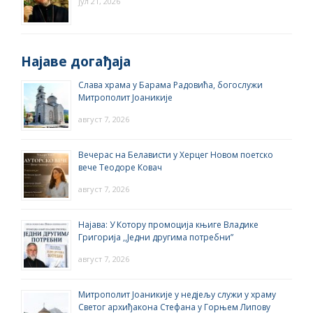
јул 21, 2026
Најаве догађаја
Слава храма у Барама Радовића, богослужи
Митрополит Јоаникије
август 7, 2026
Вечерас на Белависти у Херцег Новом поетско
вече Теодоре Ковач
август 7, 2026
Најава: У Котору промоција књиге Владике
Григорија ,,Једни другима потребни”
август 7, 2026
Митрополит Јоаникије у недјељу служи у храму
Светог архиђакона Стефана у Горњем Липову