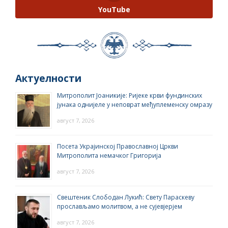
YouTube
Актуелности
Митрополит Јоаникије: Ријеке крви фундинских
јунака однијеле у неповрат међуплеменску омразу
август 7, 2026
Посета Украјинској Православној Цркви
Митрополита немачког Григорија
август 7, 2026
Свештеник Слободан Лукић: Свету Параскеву
прослављамо молитвом, а не сујевјерјем
август 7, 2026