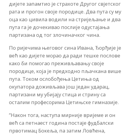
дијете запамтио је страхоте Другог свјетског
рата и прогон своје породице. Два пута су му
оца као цивила водили на стријељање и два
пута га је дочекивао послије одустајања
партизана од тог злочиначког чина.
По ријечима његовог сина Ивана, Ђорђије је
већ као дијете морао да ради тешке послове
како би помогао преживљавању своје
породице, која је предходно пљачкана више
пута. Током ослобођења Цетиња од
окупатора доживљава још један ударац,
партизани му убијају стица и стрину са
осталим професорима Цетињске гимназије.
”Након тога, наступа мирније вријеме и он
већ са петнаест година постаје фудбалски
првотимац Бокеља, па затим Ловћена,