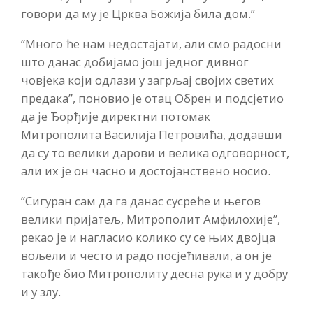
говори да му је Црква Божија била дом.”
”Много ће нам недостајати, али смо радосни
што данас добијамо још једног дивног
човјека који одлази у загрљај својих светих
предака”, поновио је отац Обрен и подсјетио
да је Ђорђије директни потомак
Митрополита Василија Петровића, додавши
да су то велики дарови и велика одговорност,
али их је он часно и достојанствено носио.
”Сигуран сам да га данас сусреће и његов
велики пријатељ, Митрополит Амфилохије”,
рекао је и нагласио колико су се њих двојца
вољели и често и радо посјећивали, а он је
такође био Митрополиту десна рука и у добру
и у злу.