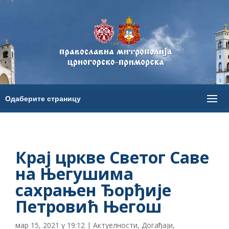
Крај цркве Светог Саве
на Његушима
сахрањен Ђорђије
Петровић Његош
мар 15, 2021 у 19:12
|
Актуелности
,
Догађаји
,