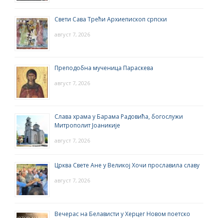
Свети Сава Трећи Архиепископ српски
август 7, 2026
Преподобна мученица Параскева
август 7, 2026
Слава храма у Барама Радовића, богослужи
Митрополит Јоаникије
август 7, 2026
Црква Свете Ане у Великој Хочи прославила славу
август 7, 2026
Вечерас на Белависти у Херцег Новом поетско