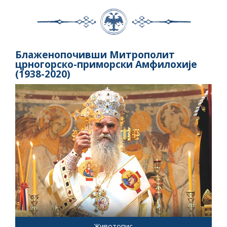
Блаженопочивши Митрополит
црногорско-приморски Амфилохије
(1938-2020)
Животопис