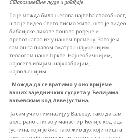
Старозаветне људе и догађаје
То је можда била његова највећа способност,
што је видео Свето писмо живо, што је видео
библијске ликове поново рођене и
препознавао их у нашем времену. Зато је и
сам он са правом сматран најученијим
теологом наше Цркве. Најнеобичнијим,
најосетљивијим, најхрабријим,
највољенијим.
–
Можда да се вратимо у оно вријеме
ваших заједничких сусрета у Ћелијама
ваљевским код Авве Јустина.
Ја сам учио гимназију у Ваљеву, тако да сам
врло рано стигао у манастир Ћелије код оца
Јустина, који је био тако жив дух који ништа
никада није цитирао ни позивао се на своју