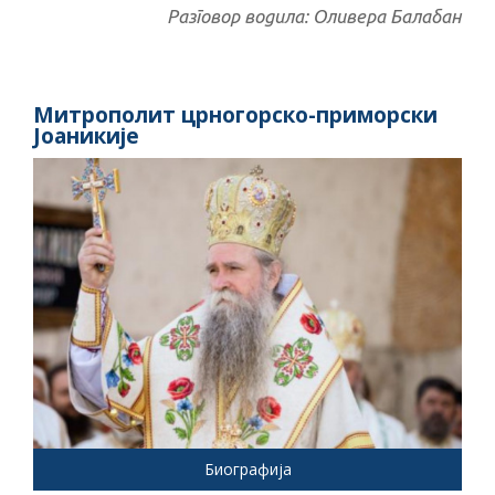
Разговор водила
:
Оливера Балабан
Митрополит црногорско-приморски
Јоаникије
Биографија