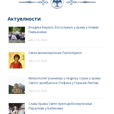
Актуелности
Владика Кирило богослужио у храму у Новим
Пављанима
август 8, 2026
Свети великомученик Пантелејмон
август 8, 2026
Митрополит Јоаникије у недјељу служи у храму
Светог архиђакона Стефана у Горњем Липову
август 8, 2026
Слава Храма Свете преподобномученице
Параскеве у Бабинама