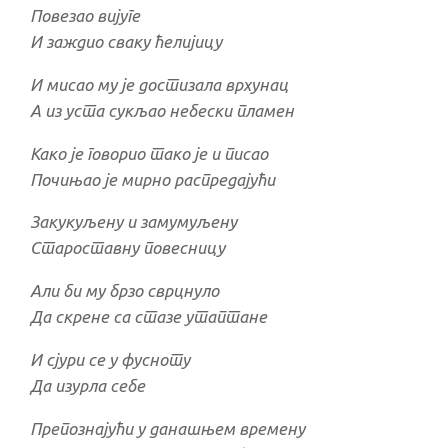
Повезао вијуге
И заждио сваку ћелијицу
И мисао му је достизала врхунац
А из уста сукљао небески пламен
Како је говорио тако је и писао
Почињао је мирно распредајући
Закукуљену и замумуљену
Староставну повесницу
Али би му брзо сврцнуло
Да скрене са стазе утаптане
И сјури се у фусноту
Да изурла себе
Препознајући у данашњем времену