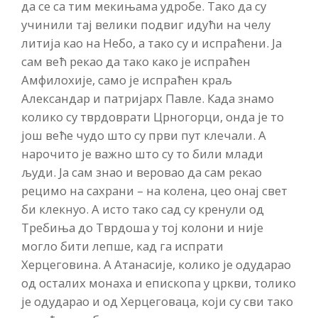
да се са тим мекињама удробе. Тако да су
учинили тај велики подвиг идући на челу
литија као на Небо, а тако су и испраћени. Ја
сам већ рекао да тако како је испраћен
Амфилохије, само је испраћен краљ
Александар и патријарх Павле. Када знамо
колико су тврдоврати Црногорци, онда је то
још веће чудо што су први пут клечали. А
нарочито је важно што су то били млади
људи. Ја сам знао и веровао да сам рекао
рецимо на сахрани – на колена, цео онај свет
би клекнуо. А исто тако сад су кренули од
Требиња до Тврдоша у тој колони и није
могло бити лепше, кад га испрати
Херцеговина. А Атанасије, колико је одударао
од осталих монаха и епископа у цркви, толико
је одударао и од Херцеговаца, који су сви тако