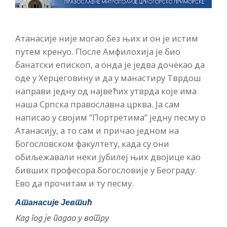
Атанасије није могао без њих и он је истим
путем кренуо. После Амфилохија је био
банатски епископ, а онда је једва дочекао да
оде у Херцеговину и да у манастиру Тврдош
направи једну од највећих утврда које има
наша Српска православна црква. Ја сам
написао у својим ”Портретима” једну песму о
Атанасију, а то сам и причао једном на
Богословском факултету, када су они
обиљежавали неки јубилеј њих двојице као
бивших професора богословије у Београду.
Ево да прочитам и ту песму.
Атанасије Јевтић
Кад год је падао у ватру