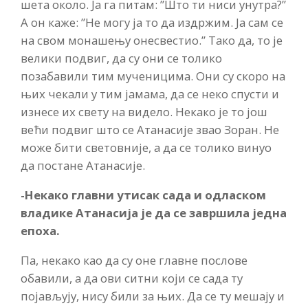
шета около. Ја га питам: ”Што ти ниси унутра?”
А он каже: ”Не могу ја то да издржим. Ја сам се
на свом монашењу онесвестио.” Тако да, то је
велики подвиг, да су они се толико
позабавили тим мученицима. Они су скоро на
њих чекали у тим јамама, да се неко спусти и
изнесе их свету на видело. Некако је то још
већи подвиг што се Атанасије звао Зоран. Не
може бити световније, а да се толико винуо
да постане Атанасије.
-Некако главни утисак сада и одласком
владике Атанасија је да се завршила једна
епоха.
Па, некако као да су оне главне послове
обавили, а да ови ситни који се сада ту
појављују, нису били за њих. Да се ту мешају и