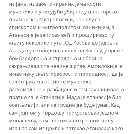
из јама, из забетонираних јама кости
мученика и уписујући убијене у црногорско-
приморској Митрополији, на челу са
епископом и митрополитом Јоаникијем, а
Атанасије је записао већ и проширивао ту
књигу неколико пута „Од Косова до Јадовна“.
А онда су се обојица нашли на Косову, у време
бомбардовања и страдања и обојица
сахрањивали те невине жртве. Амфилохије је
имао неку снагу, храброст и природност, да је
голим рукама носио те мученике,
раскомадане и разбацане и сам сахрањивао, а
пратио га је Атанасије. Мада је Атанасије био
осетљивији, али се трудио да буде јунак. Кад
сам једном у Тврдошу присуствовао једном
монашењу, том светом и потресном чину,
изашао сам из цркве и затекао Атанасија како