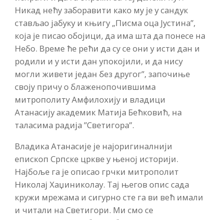
Никад нећу заборавити како му је у сандук
стављао јабуку и књигу „Писма оца Јустина”,
која је писао обојици, да има шта да понесе на
Небо. Време ће рећи да су се они у исти дан и
родили и у исти дан упокојили, и да нису
могли живети један без другог”, започиње
своју причу о блаженопочившима
митрополиту Амфилохију и владици
Атанасију академик Матија Бећковић, на
таласима радија ”Светигора”.
Владика Атанасије је најоригиналнији
епископ Српске цркве у њеној историји.
Најбоље га је описао грчки митрополит
Николај Хаџиниколау. Тај његов опис сада
кружи мрежама и сигурно сте га ви већ имали
и читали на Светигори. Ми смо се