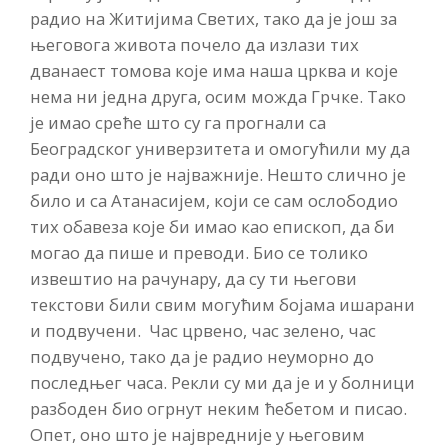
радио на Житијима Светих, тако да је још за
његовога живота почело да излази тих
дванаест томова које има наша црква и које
нема ни једна друга, осим можда Грчке. Тако
је имао среће што су га прогнали са
Београдског универзитета и омогућили му да
ради оно што је најважније. Нешто слично је
било и са Атанасијем, који се сам ослободио
тих обавеза које би имао као епископ, да би
могао да пише и преводи. Био се толико
извештио на рачунару, да су ти његови
текстови били свим могућим бојама ишарани
и подвучени. Час црвено, час зелено, час
подвучено, тако да је радио неуморно до
последњег часа. Рекли су ми да је и у болници
разбоден био огрнут неким ћебетом и писао.
Опет, оно што је највредније у његовим