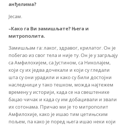
анђелима?
Јесам.
–
Како га Ви замишљате? Њега и
митрополита.
Замишљам га: лаког, здравог, крилатог. Он је
побегао из свог тела и није ту. Он је у загрљају
са Амфилохијем, са Јустином, са Николајем,
који су их једва дочекали и који су гледали
шта су они урадили и како су били достојни
наследници у тако тешком, можда најтежем
времену у историји, када се на свештенике
бацао чичак и када су им добацивали и звали
их сотонама. Причао ми је то митрополит
Амфилохије, како је ишао тим цетињским
пољем, па како је поред њега ишао неки који