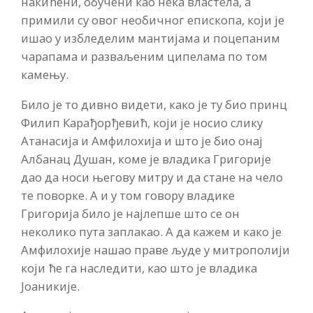
накићени, обучени као нека властела, а
примили су овог необичног епископа, који је
ишао у избледелим мантијама и поцепаним
чарапама и разваљеним ципелама по том
камењу.
Било је то дивно видети, како је ту био принц
Филип Карађорђевић, који је носио слику
Атанасија и Амфилохија и што је био онај
Албанац Душан, коме је владика Григорије
дао да носи његову митру и да стане на чело
те поворке. А и у том говору владике
Григорија било је најлепше што се он
неколико пута заплакао. А да кажем и како је
Амфилохије нашао праве људе у митрополији
који ће га наследити, као што је владика
Јоаникије.