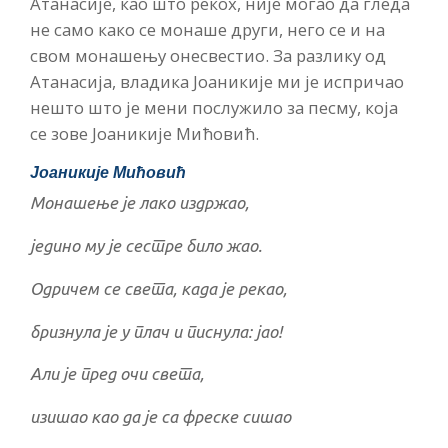
Атанасије, као што рекох, није могао да гледа
не само како се монаше други, него се и на
свом монашењу онесвестио. За разлику од
Атанасија, владика Јоаникије ми је испричао
нешто што је мени послужило за песму, која
се зове Јоаникије Мићовић.
Јоаникије Мићовић
Монашење је лако издржао,
једино му је сестре било жао.
Одричем се света, када је рекао,
бризнула је у плач и писнула: јао!
Али је пред очи света,
изишао као да је са фреске сишао