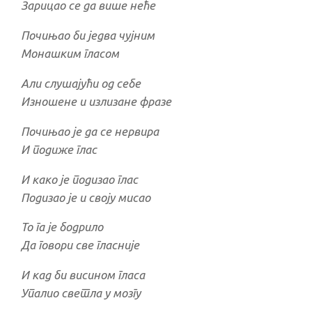
Зарицао се да више неће
Почињао би једва чујним
Монашким гласом
Али слушајући од себе
Изношене и излизане фразе
Почињао је да се нервира
И подиже глас
И како је подизао глас
Подизао је и своју мисао
То га је бодрило
Да говори све гласније
И кад би висином гласа
Упалио светла у мозгу