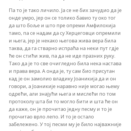
Па то је тако личило. Ја се не бих зачудио да је
онде умро, јер он се толико бавио ту око тог
да што боље и што пре опреми Амфилохија
тамо, па се надам да су Херцеговци опремили
и њега, јер је некако његова жива вера била
таква, да га стварно испраћа на неки пут гдје
ће он стићи жив, па да не иде празних руку.
Тако да је то све очигледно била нека настава
и права вера. А онда је, ту сам био присутан
кад је он замолио владику Јоаникија да и он
говори, а Јоаникије наравно није могао њему
одрећи, али знајући њега и мислећи по том
протоколу шта би то могло бити и шта ће он
да каже, он је прочитао једну песму и то је
прочитао врло лепо. И то је остало
забележено. У тој песми му је било најважније