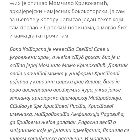
њих је отишао Момчило Кривокапић,
архијерејски намјесник бококоторски. Ја сам
за његове у Котору написао један текст који
сам послао и Српским новинама, а могао бих
и вама да га прочитам:
Бока Которска је невеста Светог Саве и
укровљени храм, а његов стуб држач био је и
остао јереј Момчило Момо Кривокапић. Долазак
овога наочитог момка у униформи Христовог
војника у коротни царски град Котор, било је
прво послератно постхумно чудо, у као јагње
закланој црногорско-приморској Митрополији.
Стигао је пре Христовог Риста, Христовог
имењака, митрополита Амфилохија Радовића,
да припреми његов долазак. Радосна вест о
мегданима које је јуначки одмегданио, пронела се
широм хришћанске васељене. И морачки