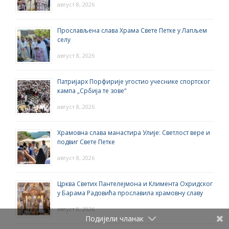
август 8, 2026
Прослављена слава Храма Свете Петке у Лапљем
селу
август 8, 2026
Патријарх Порфирије угостио учеснике спортског
кампа „Србија те зове“
август 8, 2026
Храмовна слава манастира Улије: Светлост вере и
подвиг Свете Петке
август 8, 2026
Црква Светих Пантелејмона и Климента Охридског
у Барама Радовића прославила храмовну славу
август 8, 2026
Подијели чланак