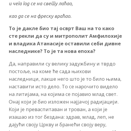
и чега год се на свету лаћао,
као да се на фреску враћао.
То је дакле био тај осврт Ваш на то како
сте рекли да су и митрополит Амфилохије
и владика Атанасије оставили себи дивне
наследнике? То је та нова епоха?
Да, направили су велику задужбину и тврдо
постоље, на коме ће сада њихови
наследници, лакше него што је то било њима,
наставити исто дело. То се нарочито видело
на литијама, на којима се појавио млад свет.
Онај који је био изложен најјачој радијацији.
Који је преваспитаван и трован, а који је
изашао из тог бездана: здрав, млад, леп, не
дајући своју Цркву и бранећи своју веру,