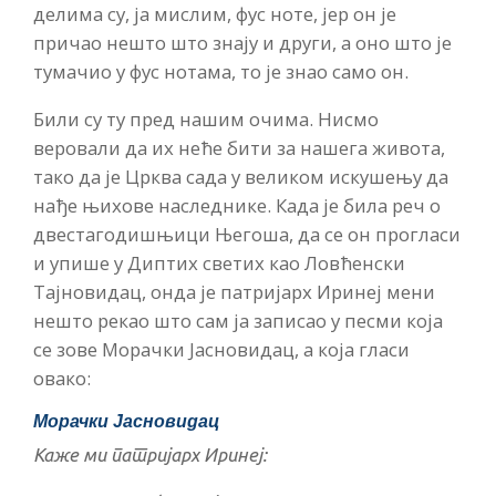
делима су, ја мислим, фус ноте, јер он је
причао нешто што знају и други, а оно што је
тумачио у фус нотама, то је знао само он.
Били су ту пред нашим очима. Нисмо
веровали да их неће бити за нашега живота,
тако да је Црква сада у великом искушењу да
нађе њихове наследнике. Када је била реч о
двестагодишњици Његоша, да се он прогласи
и упише у Диптих светих као Ловћенски
Тајновидац, онда је патријарх Иринеј мени
нешто рекао што сам ја записао у песми која
се зове Морачки Јасновидац, а која гласи
овако:
Морачки Јасновидац
Каже ми патријарх Иринеј: