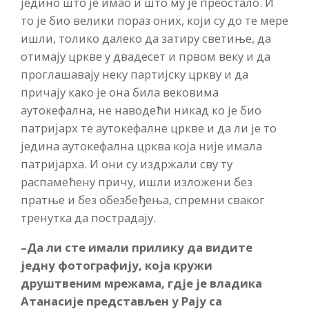
једино што је имао и што му је преостало. И
то је био велики пораз оних, који су до те мере
ишли, толико далеко да затиру светиње, да
отимају цркве у двадесет и првом веку и да
проглашавају неку партијску цркву и да
причају како је она била вековима
аутокефална, не наводећи никад ко је био
патријарх те аутокефалне цркве и да ли је то
једина аутокефална црква која није имала
патријарха. И они су издржали сву ту
распамећену причу, ишли изложени без
пратње и без обезбеђења, спремни сваког
тренутка да пострадају.
–
Да ли сте имали прилику да видите
једну фотографију, која кружи
друштвеним мрежама, гдје је владика
Атанасије представљен у Рају са