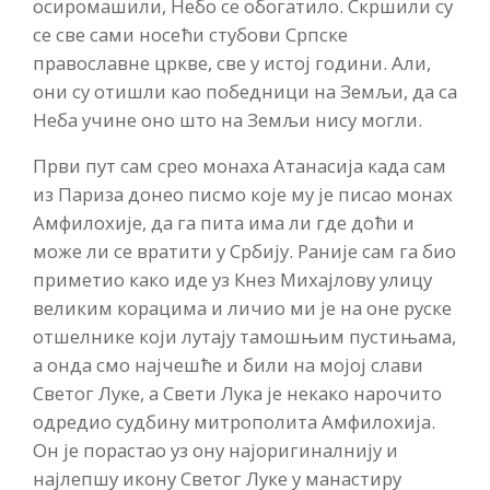
осиромашили, Небо се обогатило. Скршили су
се све сами носећи стубови Српске
православне цркве, све у истој години. Али,
они су отишли као победници на Земљи, да са
Неба учине оно што на Земљи нису могли.
Први пут сам срео монаха Атанасија када сам
из Париза донео писмо које му је писао монах
Амфилохије, да га пита има ли где доћи и
може ли се вратити у Србију. Раније сам га био
приметио како иде уз Кнез Михајлову улицу
великим корацима и личио ми је на оне руске
отшелнике који лутају тамошњим пустињама,
а онда смо најчешће и били на мојој слави
Светог Луке, а Свети Лука је некако нарочито
одредио судбину митрополита Амфилохија.
Он је порастао уз ону најоригиналнију и
најлепшу икону Светог Луке у манастиру