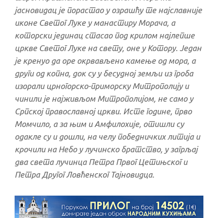
јасновидац је порастао у озрашћу те најславније
иконе Светог Луке у манастиру Морача, а
которски јединац стасао под крилом најлепше
цркве Светог Луке на свету, оне у Котору. Један
је кренуо да оре окрвављено камење од мора, а
други од копна, док су у бесудној земљи из гроба
изорали црногорско-приморску Митрополију и
чинили је најживљом Митрополијом, не само у
Српској православној цркви. Исте године, прво
Момчило, а за њим и Амфилохије, отишли су
одакле су и дошли, на челу победничких литија и
крочили на Небо у лучинско братство, у загрљај
два света лучинца Петра Првог Цетињског и
Петра Другог Ловћенског Тајновидца.