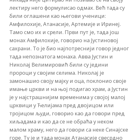
лектиру него формулисао одмах. Већ тада су
били оглашени као његови ученици:
Амфилохије, Атанасије, Артемије и Иринеј.
Тамо смо их и срели. Први пут је, тада још
монах Амфилохије, говорио на Јустиновој
сахрани. То је био најпотреснији говор једног
тада непознатога монаха. Авва Јустин и
Николај Велимировић били су једини
пророци у својим селима. Николај је
замонашио своју мајку и оца, поклонио своје
имање цркви и на њој подигао храм, а Јустин
је у најстрашнијим временима у својој малој
црквици у Ћелијама пред двојицом или
тројицом људи, говорио као да говори пред
хиљадама и као да се не обраћа у неком
малом храму, него да говори са неке Синајске
горе. Ту је и тада монах Атанасије свесрдно