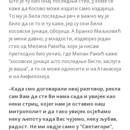
што је ту био онај последњи стих, у коме се
каже да Косово може издати само издајица.
То му је била последња реч и важно му је
било да се то и ту каже, јер су они били
косовски јунаци, обојица. А Бранко Миљковић
је мени давно, у младости, издвојио један
стих од Милана Ракића, који ја нисам
претходно био уочио, где Милан Ракић каже:
”косовски јунаци што последњи бесте, заслуга
је ваша”, а то се може односити и на Атанасија
и на Амфилохија.
–
Када смо договарали овај разговор, рекла
сам Вам да сте Ви нама сада и увијек као
неки стриц, којег нам је оставио наш
митрополит и да тако увијек осјећамо
неку љепоту када Вас чујемо, неку љубав,
радост. Не ми овдје само у ”Светигори”,