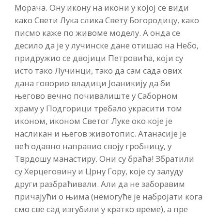
Морача. Ону икону на икони у којој се види
како Свети Лука слика Свету Богородицу, како
писмо каже по живоме моделу. А онда се
десило да је у лучинске дане отишао на Небо,
придружио се двојици Петровића, који су
исто тако Лучинци, тако да сам сада ових
дана говорио владици Јоаникију да би
његово вечно почивалиште у Саборном
храму у Подгорици требало украсити том
иконом, иконом Светог Луке око које је
насликан и његов животопис. Атанасије је
већ одавно направио своју гробницу, у
Тврдошу манастиру. Они су браћа! Збратили
су Херцеговину и Црну Гору, које су залуду
други разбраћивали. Али да не заборавим
причајући о њима (немогуће је набројати кога
смо све сад изгубили у кратко време), а пре