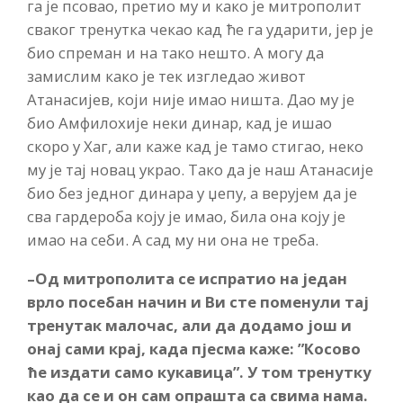
га је псовао, претио му и како је митрополит
сваког тренутка чекао кад ће га ударити, јер је
био спреман и на тако нешто. А могу да
замислим како је тек изгледао живот
Атанасијев, који није имао ништа. Дао му је
био Амфилохије неки динар, кад је ишао
скоро у Хаг, али каже кад је тамо стигао, неко
му је тај новац украо. Тако да је наш Атанасије
био без једног динара у џепу, а верујем да је
сва гардероба коју је имао, била она коју је
имао на себи. А сад му ни она не треба.
–
Од митрополита се испратио на један
врло посебан начин и Ви сте поменули тај
тренутак малочас, али да додамо још и
онај сами крај, када пјесма каже: ”Косово
ће издати само кукавица”. У том тренутку
као да се и он сам опрашта са свима нама.