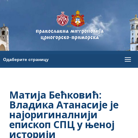
Матија Бећковић:
Владика Атанасије је
најоригиналнији
епископ СПЦ у њеној
историји