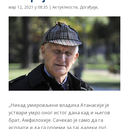
мар 12, 2021 у 08:35
|
Актуелности
,
Догађаји
,
„Никад умировљени владика Атанасије је
уствари умро оног истог дана кад и његов
брат, Амфилохије. Сачекао је само да га
испрати и да га опреми за тај далеки пут.