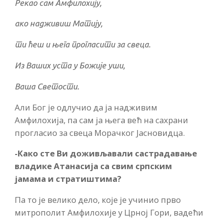
Рекао сам Амфилохију,
ако надживиш Матију,
ти ћеш и њега прогласити за свеца.
Из Ваших уста у Божије уши,
Ваша Светости.
Али Бог је одлучио да ја надживим
Амфилохија, па сам ја њега већ на сахрани
прогласио за свеца Морачког Јасновидца.
-Како сте Ви доживљавали састрадавање
владике Атанасија са свим српским
јамама и стратиштима?
Па то је велико дело, које је учинио прво
митрополит Амфилохије у Црној Гори, вадећи