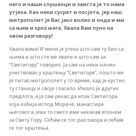
него и наши слушаоци и заиста је то нама
утјеха. Као неки сусрет и посјета, јер наш
митрополит је Вас јако волио и онда и ми
са њим и кроз њега. Хвала Вам пуно на
овом разговору!
Хвала вама! И мени је утеха што сам ту био са
њима и што сте ме звали и што сам за
”Светигору” говорио. Ја сам на неки начин
учествовао у крштењу ”Светигоре”, пошто ме
је питао митрополит у то време, кад је крстио
ту станицу и своје гласило. Имало је других
предлога, а ја сам рекао да ипак Светигора
која избија испод Мораче, манастира
његовога, има то свето име некакав епоним
за Свету Гору. Сећам се тог разговора и сећам
се тог крштења.