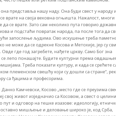
 она представља нашу наду. Она буди свест у народу 
 се врате на своја вековна огњишта. Нажалост, многи
где да се врате. Зато сам неколико пута говорио држав
мова и подстаћи повратак народа, па после тога да с
огући запослење људима. Ово искушење треба паметн
о не може да се одрекне Косова и Метохије, јер су св
 Овде где год загребете, нађете цркву. Само Бог зна
Ви се лепо понашајте. Будите културни према овдашњ
мшијама. Треба показати културу, и када се срећете с
ком племенском свешћу који су дошли са стране“, ре
ору са ђацима и професорима.
 Данко Камчевски, Косово „место где се преузима све
еј свој живот изједначио са Косовом, а свест о целин
ио пут и одговор на тешке изазове: идеологију, етничк
дноставно мишљење и деловање широко је, код Срба,