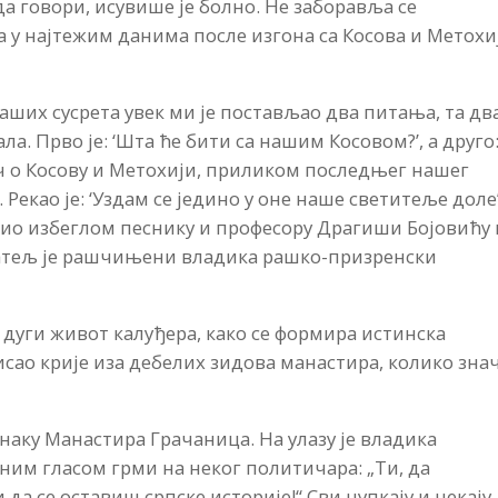
а говори, исувише је болно. Не заборавља се
 у најтежим данима после изгона са Косова и Метохи
аших сусрета увек ми је постављао два питања, та дв
а. Прво је: ‘Шта ће бити са нашим Косовом?’, а друго
реч о Косову и Метохији, приликом последњег нашег
 Рекао је: ‘Уздам се једино у оне наше светитеље доле’
путио избеглом песнику и професору Драгиши Бојовићу
јатељ је рашчињени владика рашко-призренски
а дуги живот калуђера, како се формира истинска
мисао крије иза дебелих зидова манастира, колико зна
онаку Манастира Грачаница. На улазу је владика
пним гласом грми на неког политичара: „Ти, да
да се оставиш српске историје!“ Сви цупкају и чекају