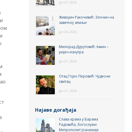
јул 27, 2026
и
Живојин Ракочевић: Злочин на
 и
заветној земљи
ном
јул 24, 2026
ви
о
Милорад Дурутовић: Амин –
и
ријеч изнутра
јул 21, 2026
ем
а
Отац Гојко Перовић: Чудесни
као
свитац
јул 21, 2026
ст
и
Најаве догађаја
е
Слава храма у Барама
Радовића, богослужи
Митрополит Јоаникије