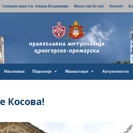
Саборни храм Св. Јована Владимира
Манастир Острог
Контакт
Бо
Насловна
Парохије
Манастири
Актуелности
е Косова!