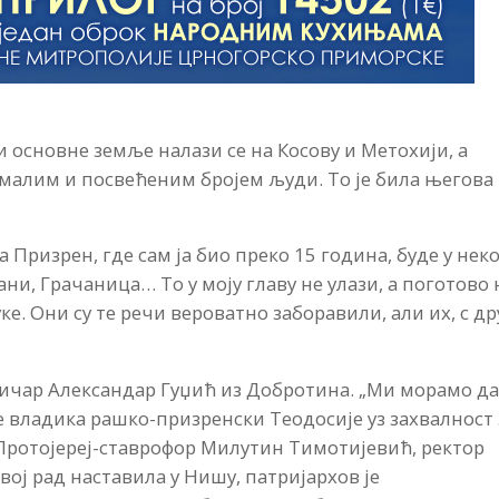
 основне земље налази се на Косову и Метохији, а
а малим и посвећеним бројем људи. То је била његова
а Призрен, где сам ја био преко 15 година, буде у неко
ни, Грачаница… То у моју главу не улази, а поготово 
ке. Они су те речи вероватно заборавили, али их, с др
торичар Александар Гуџић из Добротина. „Ми морамо д
е владика рашко-призренски Теодосије уз захвалност 
Протојереј-ставрофор Милутин Тимотијевић, ректор
свој рад наставила у Нишу, патријархов је