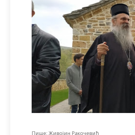
Пише: Живојин Ракочевић