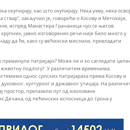
ка окупирају, као што окупирају. Нека узму, нека освој
а ствар”, закључио је, говорећи о Косову и Метохији,
ине, испред Манастира Грачаница чуо се његов
 крупних, јавно изговорених речи није било много у
аду да ће, како су већински мислили, превладати
рио преминули патријарх? Може ли и ко сагледати цели
ар животну подлогу? У различитим временима,
стемима однос српских патријараха према Косову и
духовног, културног и државног утицаја. На различи
ј простор, прелазили пут од изоловане
х Дечана, од пећинских испосница до трона у