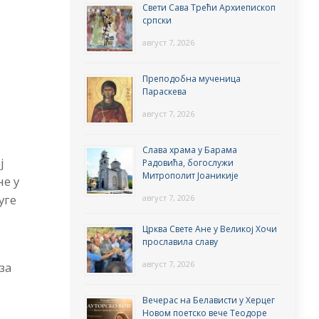
Свети Сава Трећи Архиепископ
српски
август 7, 2026
Преподобна мученица
Параскева
август 7, 2026
Слава храма у Барама
ј
Радовића, богослужи
Митрополит Јоаникије
не у
уге
август 7, 2026
Црква Свете Ане у Великој Хочи
прославила славу
а
август 7, 2026
за
Вечерас на Белависти у Херцег
Новом поетско вече Теодоре