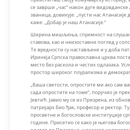
се заврши „час“ након дуге видовданске Л
званица, довикује: „пусти нас Атанасије 
каже: „Добар је наш Атанасије.“
Ширина мишљења, спремност на слушање
ставова, као и неизоставни поглед у соп
Те вредности су настављене и у доба пат
Иринеја Српска православна црква поста
место без раскола и честих одлазака. Ус
простор широког плурализма и демократ
„Ваша светости, опростите ми ако сам ва
сада опростите на томе“, поручио је пре
Јевтић. Јавио му се из Призрена, из обно
патријарх био ђак, професор и ректор. Т
просветне и богословске институције срп
године. Присетио се како је његова бого
одатле до Призрена, шездесет километр