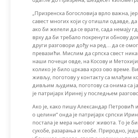
„Призренска богословија врло важна, јер
савест многих који су отишли одавде, да
ако би желели да се врате, сада немају 
врху да би требало покренути обнову до
други разговори дођу на ред… да се ом
превазићи. Мислим да српска свест никак
наши почеци овде, на Косову и Метохији.
колико је било цркава кроз ово време. 
живљу, поготову у контакту са млађим ко
дивљим људима, поготову са онима са ја
је патријарх Иринеј у последњем разгов
Ако је, како пишу Александар Петровић и
о целини“ онда је патријарх српски Ирин
постала је мера његовог живота. То је б
сукобе, разарања и сеобе. Природно, је