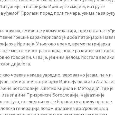
итургије, а патријарх Иринеј се смеје и, из групе
да уђемо!“ Пролази поред политичара, узима га за руку
 других, смирење у комуникацији, прихватање туђ
ствене грешке карактерисало је доба патријарха Павла
ријарха Иринеја. У његово време, време патријарха
ла је место живог разговора, поље различитих ставо
ловно говорећи, СПЦ је, једним делом, постала велики
ског дијалога.
с као човека некада увредио, вероватно јесам, па ми
кјуче, почившем патријарху Иринеју владика Атанасиј
вљене Богословије „Светих Кирила и Методија“, где је
у, иза зидина Призренске богословије, најважније
ског југа, последњи пут је боравио у априлу прошле
словска генерација возом долазила до Урошевца, а
а, често пешке или ретким поштанским камионом.