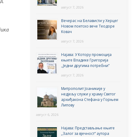
од
август 7, 2026
Вечерас на Белависти у Херцег
Новом поетско вече Теодоре
тика
Ковач
август 7, 2026
Најава: У Котору промоција
књиге Владике Григорија
,,Једни другима потребни”
август 7, 2026
Митрополит Јоаникије у
недјељу служи у храму Светог
архиђакона Стефана у Горњем
Липову
август 6, 2026
Најава: Представљање књиге
„Залог за вјечност“ аутора