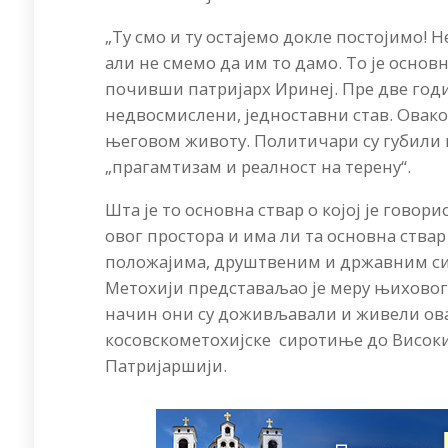
„Tу смо и ту остајемо докле постојимо! Не
али не смемо да им то дамо. То је основн
почивши патријарх Иринеј. Пре две год
недвосмислени, једноставни став. Овако
његовом животу. Политичари су губили н
„прагамтизам и реалност на терену“.
Шта је то основна ствар о којој је гово
овог простора и има ли та основна ств
положајима, друштвеним и државним си
Метохији представаљао је меру њиховог 
начин они су доживљавали и живели ова
косовскометохијске сиротиње до Високи
Патријаршији.