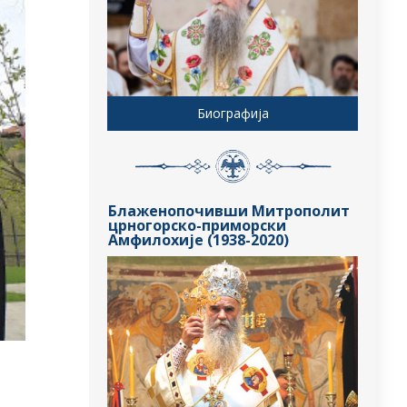
Биографија
Блаженопочивши Митрополит
црногорско-приморски
Амфилохије (1938-2020)