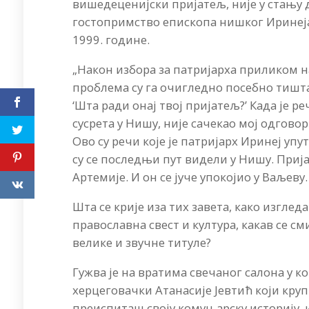
вишедеценијски пријатељ, није у стању д
гостопримство епископа нишког Иринеја
1999. године.
„Након избора за патријарха приликом н
проблема су га очигледно посебно тиштал
‘Шта ради онај твој пријатељ?’ Када је 
сусрета у Нишу, није сачекао мој одговор.
Ово су речи које је патријарх Иринеј у
су се последњи пут видели у Нишу. При
Артемије. И он се јуче упокојио у Ваљеву.
Шта се крије иза тих завета, како изглед
православна свест и култура, какав се с
велике и звучне титуле?
Гужва је на вратима свечаног салона у к
херцеговачки Атанасије Јевтић који кру
преиспиташ своју комуњарску историју, и 