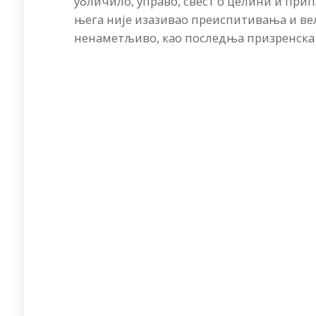
убличило, управо, свест о целини и при
њега није изазивао преиспитивања и вел
ненаметљиво, као последња призренска 