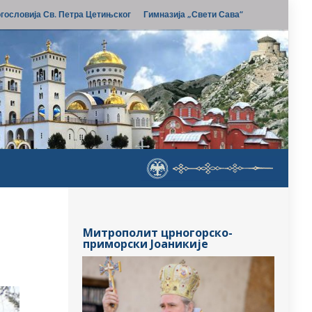
гословија Св. Петра Цетињског
Гимназија „Свети Сава“
Митрополит црногорско-
приморски Јоаникије