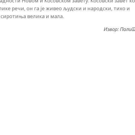
падности Новом и Косовском завету. Косовски завет к
ике речи, он га је живео људски и народски, тихо и
сиротиња велика и мала.
Извор: Поли