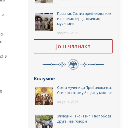
Празник Светих пребиловачких
 и
и осталих херцеговачких
мученика
август 7, 2026
их
.
Још чланака
ва и
Колумне
Свети мученици Пребиловачки:
е
Светлост вере у бездану мржње
август 6, 2026
Живојин Ракочевић: Неслобода
другачије говори