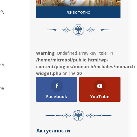
е,
Животопис
Warning
: Undefined array key "title" in
/home/mitropol/public_html/wp-
ну
content/plugins/monarch/includes/monarch-
widget.php
on line
20
те
Facebook
YouTube
Актуелности