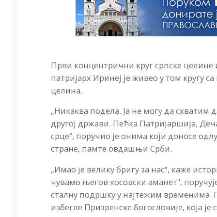
Први концентрични круг српске целине и
патријарх Иринеј је живео у том кругу с
целина.
„Никаква подела. Ја не могу да схватим д
другој држави. Пећка Патријаршија, Деча
срце“, поручио је онима који доносе одлу
стране, памте овдашњи Срби.
„Имао је велику бригу за нас“, каже ис
чувамо његов косовски аманет“, поручуј
сталну подршку у најтежим временима. 
избегле Призренске богословије, која је 