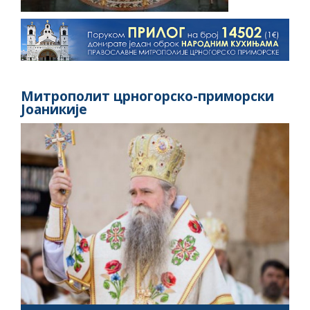
Митрополит црногорско-приморски
Јоаникије