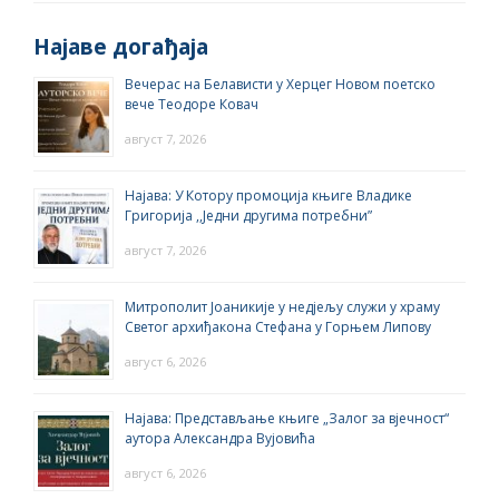
Најаве догађаја
Вечерас на Белависти у Херцег Новом поетско
вече Теодоре Ковач
август 7, 2026
Најава: У Котору промоција књиге Владике
Григорија ,,Једни другима потребни”
август 7, 2026
Митрополит Јоаникије у недјељу служи у храму
Светог архиђакона Стефана у Горњем Липову
август 6, 2026
Најава: Представљање књиге „Залог за вјечност“
аутора Александра Вујовића
август 6, 2026