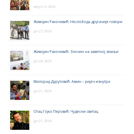
август 6, 2026
Живојин Ракочевић: Неслобода другачије говори
јул 27, 2026
Живојин Ракочевић: Злочин на заветној земљи
јул 24, 2026
Милорад Дурутовић: Амин – ријеч изнутра
јул 21, 2026
Отац Гојко Перовић: Чудесни свитац
јул 21, 2026