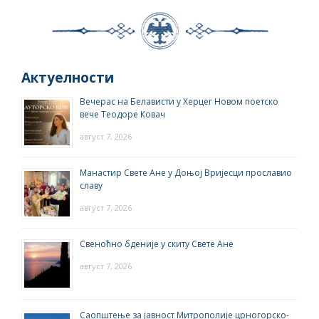
Актуелности
Вечерас на Белависти у Херцег Новом поетско
вече Теодоре Ковач
август 7, 2026
Манастир Свете Ане у Доњој Вријесци прославио
славу
август 7, 2026
Свеноћно бденије у скиту Свете Ане
август 7, 2026
Саопштење за јавност Митрополије црногорско-