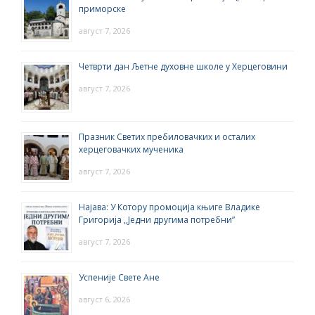
приморске
август 7, 2026
Четврти дан Љетне духовне школе у Херцеговини
август 7, 2026
Празник Светих пребиловачких и осталих
херцеговачких мученика
август 7, 2026
Најава: У Котору промоција књиге Владике
Григорија ,,Једни другима потребни”
август 7, 2026
Успеније Свете Ане
август 6, 2026