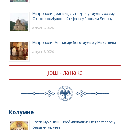
Митрополит Јоаникије у недјељу служи у храму
Светог архиђакона Стефана у Горњем Липову
август 6, 2026
Митрополит Атанасије богослужио у Милешеви
август 6, 2026
Још чланака
Колумне
Свети мученици Пребиловачки: Светлост вере у
бездану мржње