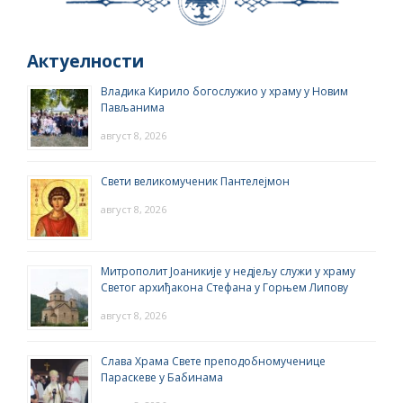
Актуелности
Владика Кирило богослужио у храму у Новим
Пављанима
август 8, 2026
Свети великомученик Пантелејмон
август 8, 2026
Митрополит Јоаникије у недјељу служи у храму
Светог архиђакона Стефана у Горњем Липову
август 8, 2026
Слава Храма Свете преподобномученице
Параскеве у Бабинама