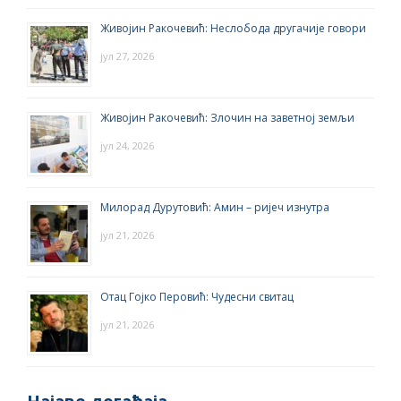
Живојин Ракочевић: Неслобода другачије говори
јул 27, 2026
Живојин Ракочевић: Злочин на заветној земљи
јул 24, 2026
Милорад Дурутовић: Амин – ријеч изнутра
јул 21, 2026
Отац Гојко Перовић: Чудесни свитац
јул 21, 2026