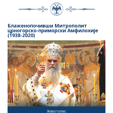
Блаженопочивши Митрополит
црногорско-приморски Амфилохије
(1938-2020)
Животопис