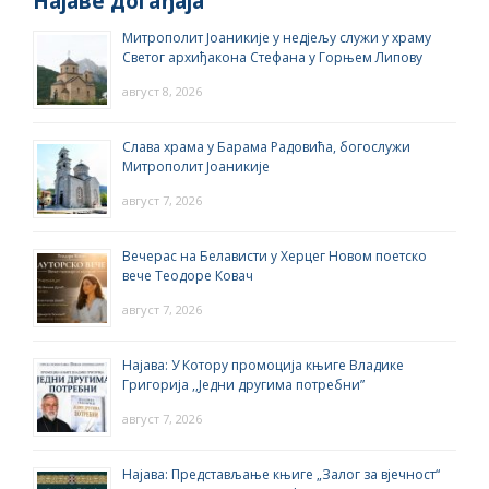
Најаве догађаја
Митрополит Јоаникије у недјељу служи у храму
Светог архиђакона Стефана у Горњем Липову
август 8, 2026
Слава храма у Барама Радовића, богослужи
Митрополит Јоаникије
август 7, 2026
Вечерас на Белависти у Херцег Новом поетско
вече Теодоре Ковач
август 7, 2026
Најава: У Котору промоција књиге Владике
Григорија ,,Једни другима потребни”
август 7, 2026
Најава: Представљање књиге „Залог за вјечност“