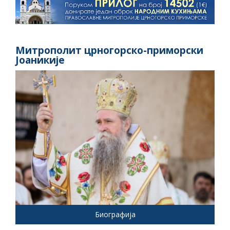
Митрополит црногорско-приморски
Јоаникије
Биографија