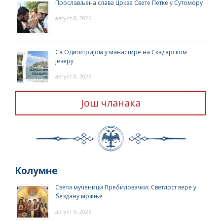
Прослављена слава Цркве Свете Петке у Сутомору
август 8, 2026
Са Одигитријом у манастире на Скадарском
језеру
август 8, 2026
Још чланака
Колумне
Свети мученици Пребиловачки: Светлост вере у
бездану мржње
август 6, 2026