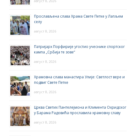
август 8, 2026
Прослављена слава Храма Свете Петке у Лапљем
селу
август 8, 2026
Патријарх Порфирије угостио учеснике спортског
кампа „Србија те зове“
август 8, 2026
Храмовна слава манастира Улије: Светлост вере и
подвиг Свете Петке
август 8, 2026
Црква Светих Пантелејмона и Климента Охридског
у Барама Радовића прославила храмовну славу
август 8, 2026