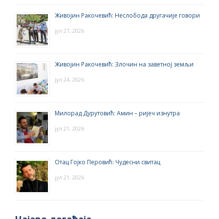
Живојин Ракочевић: Неслобода другачије говори
јул 27, 2026
Живојин Ракочевић: Злочин на заветној земљи
јул 24, 2026
Милорад Дурутовић: Амин – ријеч изнутра
јул 21, 2026
Отац Гојко Перовић: Чудесни свитац
јул 21, 2026