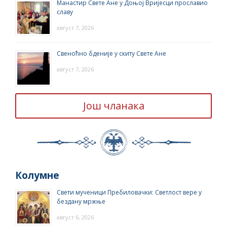
Манастир Свете Ане у Доњој Вријесци прославио
славу
август 7, 2026
Свеноћно бденије у скиту Свете Ане
август 7, 2026
Још чланака
Колумне
Свети мученици Пребиловачки: Светлост вере у
бездану мржње
август 6, 2026