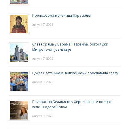
Преподобна мученица Параскева
август 7, 2026
Слава храма у Барама Радовића, богослужи
Митрополит Јоаникије
август 7, 2026
Црква Свете Ане у Великој Хочи прославила славу
август 7, 2026
Вечерас на Белависти у Херцег Новом поетско
вече Теодоре Ковач
август 7, 2026