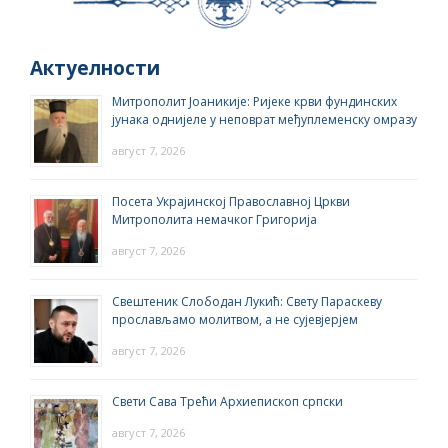
Актуелности
Митрополит Јоаникије: Ријеке крви фундинских
јунака однијеле у неповрат међуплеменску омразу
август 7, 2026
Посета Украјинској Православној Цркви
Митрополита немачког Григорија
август 7, 2026
Свештеник Слободан Лукић: Свету Параскеву
прослављамо молитвом, а не сујевјерјем
август 7, 2026
Свети Сава Трећи Архиепископ српски
август 7, 2026