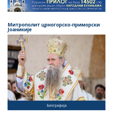
Митрополит црногорско-приморски
Јоаникије
Биографија