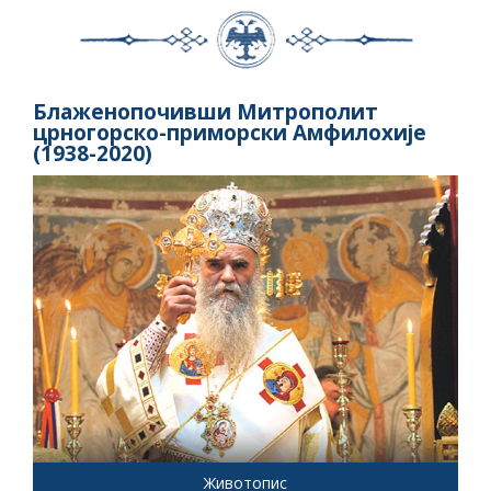
Блаженопочивши Митрополит
црногорско-приморски Амфилохије
(1938-2020)
Животопис