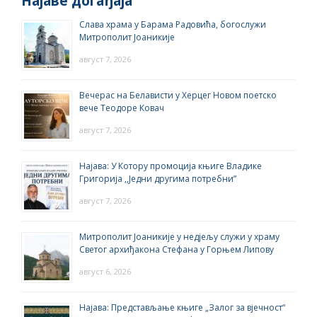
Најаве догађаја
Слава храма у Барама Радовића, богослужи
Митрополит Јоаникије
август 7, 2026
Вечерас на Белависти у Херцег Новом поетско
вече Теодоре Ковач
август 7, 2026
Најава: У Котору промоција књиге Владике
Григорија ,,Једни другима потребни”
август 7, 2026
Митрополит Јоаникије у недјељу служи у храму
Светог архиђакона Стефана у Горњем Липову
август 6, 2026
Најава: Представљање књиге „Залог за вјечност“