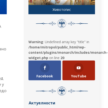
Животопис
А
Warning
: Undefined array key "title" in
/home/mitropol/public_html/wp-
вно
content/plugins/monarch/includes/monarch-
widget.php
on line
20
Facebook
YouTube
од
 у
редо
Актуелности