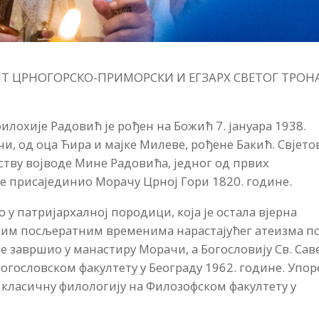
 ЦРНОГОРСКО-ПРИМОРСКИ И ЕГЗАРХ СВЕТОГ ТРОН
охије Радовић је рођен на Божић 7. јануара 1938.
и, од оца Ћира и мајке Милеве, рођене Бакић. Свјето
дству војводе Мине Радовића, једног од првих
је присајединио Морачу Црној Гори 1820. године.
у патријархалној породици, која је остала вјерна
ким посљератним временима нарастајућег атеизма п
 завршио у манастиру Морачи, а Богословију Св. Саве
Богословском факултету у Београду 1962. године. Упо
е класичну филологију на Филозофском факултету у