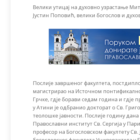
Велики утицај на духовно узрастање М
Јустин Поповић, велики богослов и духов
Послије завршеног факултета, постдиплом
магистрирао на Источном понтификалном
Грчке, гдје борави седам година и гдје 
у Атини је одбранио докторат о Св. Гри
теолошке јавности. Послије годину дана
Православни институт Св. Сергија у Пари
професор на Богословском факултету Св. 
богословског факултета Универзитета у Б