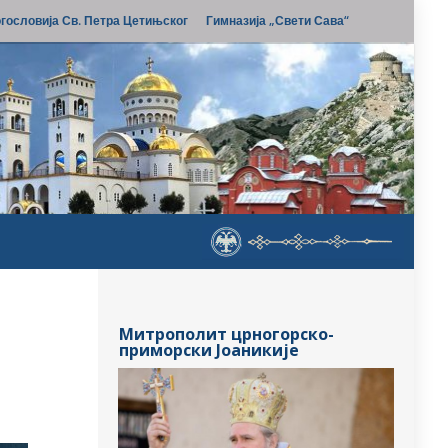
гословија Св. Петра Цетињског
Гимназија „Свети Сава“
Митрополит црногорско-
приморски Јоаникије