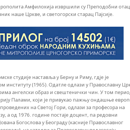
итрополита Амфилохија извршили су Преподобни ота
ник наше Цркве, и светогорски старац Пајсије.
ске студије наставља у Берну и Риму, гдје је
 институту (1965). Одатле одлази у Православну Цр
прима ангелски образ и свештенички чин. У том перио
горију Палами, који је привукао пажњу ондашње европ
 проведених на Светој Гори, одлази за професора на
зу, а од 1976. године постаје доцент, па редовни
Јована Богослова у Београду (касније Православног
еограду), на катедри за Православну педагогију