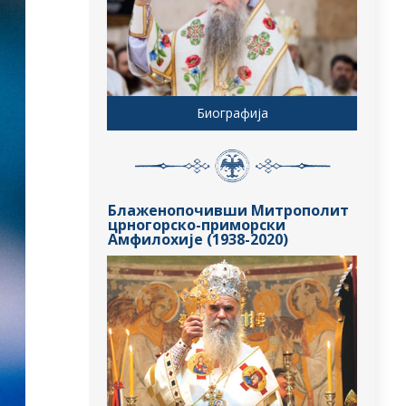
Биографија
Блаженопочивши Митрополит
црногорско-приморски
Амфилохије (1938-2020)