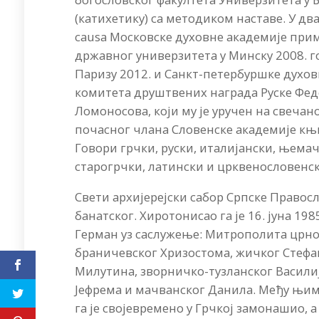
(катихетику) са методиком наставе. У два
causa Московске духовне академије прим
државног универзитета у Минску 2008. г
Паризу 2012. и Санкт-петербуршке духо
комитета друштвених награда Руске Фед
Ломоносова, који му је уручен на свечан
почасног члана Словенске академије књи
Говори грчки, руски, италијански, њемач
старогрчки, латински и црквенословенск
Свети архијерејски сабор Српске Правосл
банатског. Хиротонисао га је 16. јуна 19
Герман уз саслужење: Митрополита црно
браничевског Хризостома, жичког Стефа
Милутина, зворничко-тузланског Василиј
Јефрема и мачванског Данила. Међу њима
га је својевремено у Грчкој замонашио, 