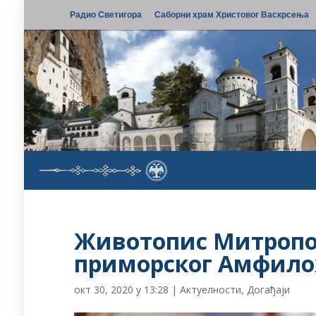
Радио Светигора
Саборни храм Христовог Васкрсења
Животопис Митропо
приморског Амфилохи
окт 30, 2020 у 13:28
|
Актуелности
,
Догађаји