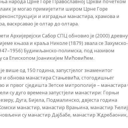
ћања народа Црне Горе Православној Цркви почетком
 лаик је могао примијетити широм Црне Горе
 реконструкцији и изградњи манастира, храмова и
а, васкрсавао је олтар до олтара.
ти Архијерејски Сабор СПЦ обновио је (2000) древну
ијеме књаза и краља Николе (1879) звала се Захумско
 (1947–1956) Будимљанско-полимска, под називом
у са Епископом Јоаникијем Мићовићем.
ије више од 150 година, запустјелог знаменитог
је и обнова манастира Стањевића, стогодишњег
ао и првог сједишта Зетске митрополије – манастира 
ели су дуго времена запустјели манастири: Горњи
езеру, Дуга, Бијела, Подмалинско, двјеста година
 Комски манастир, манастир Врањина, манастир Ћели
бновљени су манастир Дајбабе, манастир Ждребаоник,