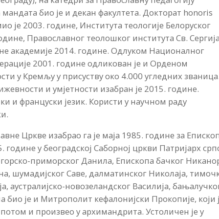
 мандата био је и декан факултета. Докторат honoris
ио је 2003. године, Института теологије Белоруског
одине, Православног теолошког института Св. Сергија
вне академије 2014. године. Oдлуком Националног
ерације 2001. године одликован je и Орденом
ости у Кремљу у присуству око 4.000 угледних званица.
жевности и умјетности изабран је 2015. године.
ки и француски језик. Користи у научном раду
и.
авне Цркве изабрао га је маја 1985. године за Еписко
85. године у београдској Саборној цркви Патријарх срп
горско-приморског Данила, Епископа бачког Никано
на, шумадијског Саве, далматинског Николаја, тимоч
а, аустралијско-новозеландског Василија, бањалучко
 био је и Митрополит кефалонијски Прокопије, који 
а потом и произвео у архимандрита. Устоличен је у