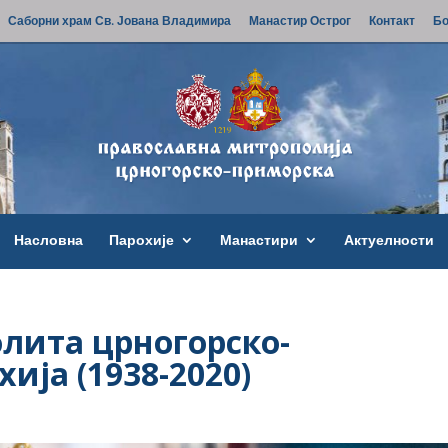
Саборни храм Св. Јована Владимира
Манастир Острог
Контакт
Бо
Насловна
Парохије
Манастири
Актуелности
лита црногорско-
ја (1938-2020)