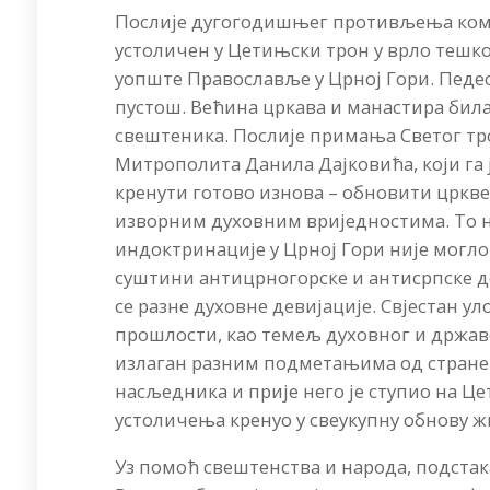
Послије дугогодишњег противљења кому
устоличен у Цетињски трон у врло тешк
уопште Православље у Црној Гори. Педе
пустош. Већина цркава и манастира била
свештеника. Послије примања Светог тр
Митрополита Данила Дајковића, који га 
кренути готово изнова – обновити цркве
изворним духовним вриједностима. То ни
индоктринације у Црној Гори није могло
суштини антицрногорске и антисрпске до
се разне духовне девијације. Свјестан у
прошлости, као темељ духовног и државо
излаган разним подметањима од стране
насљедника и прије него је ступио на Ц
устоличења кренуо у свеукупну обнову ж
Уз помоћ свештенства и народа, подстак