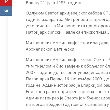
Вршцу 21. јула 1985. године.
Одлуком Светог архијерејског сабора СП
године изабран за Митрополита црногор
устоличење за Митрополита црногорско-
Патријарх српски Павле са епископима 3
Митрополит Амфилохије је носилац древн
Архиепископ цетињски.
Митрополит Амфилохије је члан Светог А
тим тијелом и био замјеник обољелог б
2007. године до његовог упокојења, као
Патријарха Павла, 16. новембра 2009. до
године. Администрирао је Епархијом ра
Епископа рашко-призренског и косовско-
Администрирао је Епархијом буеносаире
на његов предлог) од њеног оснивања у м