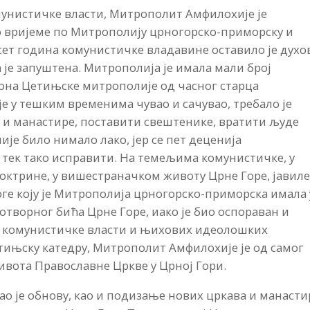
нистичке власти, Митрополит Амфилохије је
о вријеме по Митрополију црногорско-приморску и
сет година комунистичке владавине оставило је духо
 је запуштена. Митрополија је имала мали број
она Цетињске митрополије од часног старца
је у тешким временима чувао и сачувао, требало је
 и манастире, поставити свештенике, вратити људе
је било нимало лако, јер се пет деценија
 тек тако исправити. На темељима комунистичке, у
ктрине, у вишестраначком животу Црне Горе, јавиле
логе коју је Митрополија црногорско-приморска имала 
творног бића Црне Горе, иако је био оспораван и
 комунистичке власти и њихових идеолошких
етињску катедру, Митрополит Амфилохије је од самог
ивота Православне Цркве у Црној Гори.
ао је обнову, као и подизање нових цркава и манасти