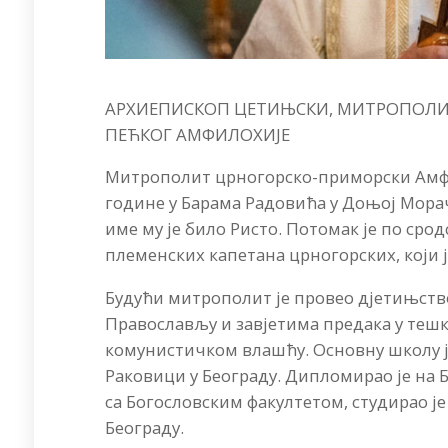
АРХИЕПИСКОП ЦЕТИЊСКИ, МИТРОПОЛИТ
ПЕЋКОГ АМФИЛОХИЈЕ
Mитрополит црногорско-приморски Амфил
године у Барама Радовића у Доњој Морач
име му је било Ристо. Потомак је по сро
племенских капетана црногорских, који 
Будући митрополит је провео дјетињство 
Православљу и завјетима предака у теш
комунистичком влашћу. Основну школу је
Раковици у Београду. Дипломирао је на 
са Богословским факултетом, студирао ј
Београду.