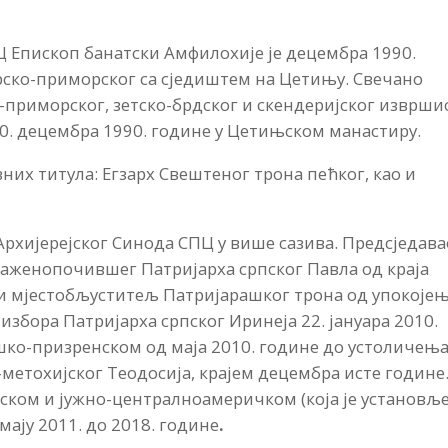
Ц Епископ банатски Амфилохије је децембра 1990.
ско-приморског са сједиштем на Цетињу. Свечано
приморског, зетско-брдског и скендеријског извршио
0. децембра 1990. године у Цетињском манастиру.
их титула: Егзарх Свештеног трона пећког, као и
рхијерејског Синода СПЦ у више сазива. Предсједавао
лаженопочившег Патријарха српског Павла од краја
 и мјестобљуститељ Патријарашког трона од упокоје
 избора Патријарха српског Иринеја 22. јануара 2010.
шко-призренском од маја 2010. године до устоличењ
метохијског Теодосија, крајем децембра исте године
ском и јужно-централноамеричком (која је установљ
ају 2011. до 2018. године
.