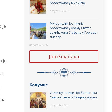
богослужио у Миријеву
август 9, 2026
Митрополит Јоаникије
 је
богослужио у Храму Светог
архиђакона Стефана у Горњем
Липову
август 9, 2026
Још чланака
 је
ња
Колумне
а
.
Свети мученици Пребиловачки:
Светлост вере у бездану мржње
ена
август 6, 2026