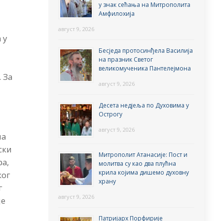
у знак сећања на Митрополита
Амфилохија
август 9, 2026
 у
Бесједа протосинђела Василија
на празник Светог
великомученика Пантелејмона
 За
август 9, 2026
Десета недјеља по Духовима у
Острогу
август 9, 2026
па
ски
Митрополит Атанасије: Пост и
ра,
молитва су као два плућна
крила којима дишемо духовну
ког
храну
г
август 9, 2026
је
Патријарх Порфирије