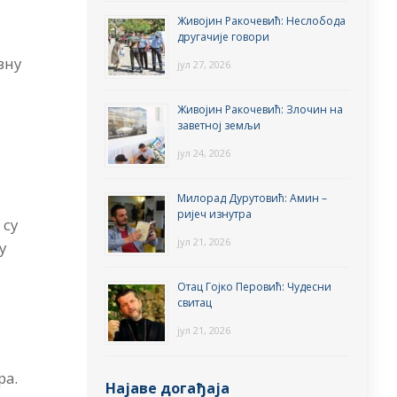
Живојин Ракочевић: Неслобода
другачије говори
вну
јул 27, 2026
Живојин Ракочевић: Злочин на
заветној земљи
јул 24, 2026
Милорад Дурутовић: Амин –
ријеч изнутра
 су
јул 21, 2026
у
Отац Гојко Перовић: Чудесни
свитац
јул 21, 2026
ра.
Најаве догађаја