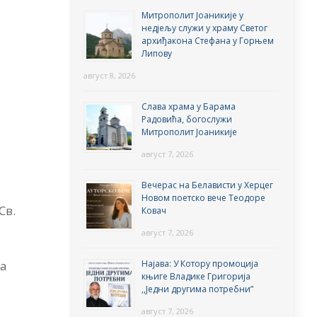
Митрополит Јоаникије у
недјељу служи у храму Светог
архиђакона Стефана у Горњем
Липову
август 8, 2026
-
Слава храма у Барама
Радовића, богослужи
Митрополит Јоаникије
август 7, 2026
Вечерас на Белависти у Херцег
Новом поетско вече Теодоре
Св.
Ковач
август 7, 2026
Најава: У Котору промоција
ја
књиге Владике Григорија
,,Једни другима потребни”
август 7, 2026