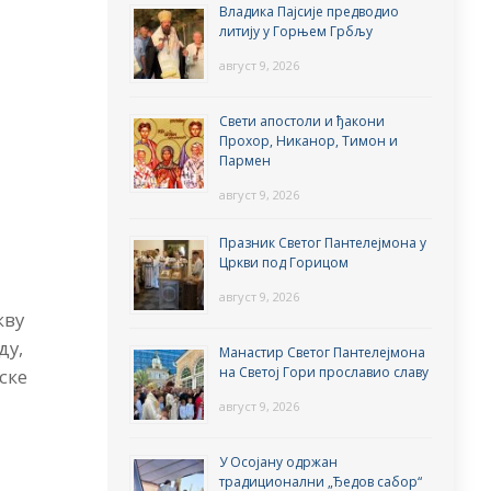
Владика Пајсије предводио
ц
литију у Горњем Грбљу
август 9, 2026
Свети апостоли и ђакони
Прохор, Никанор, Тимон и
Пармен
август 9, 2026
Празник Светог Пантелејмона у
Цркви под Горицом
август 9, 2026
кву
ду,
Манастир Светог Пантелејмона
на Светој Гори прославио славу
ске
август 9, 2026
У Осојану одржан
традиционални „Ђедов сабор“