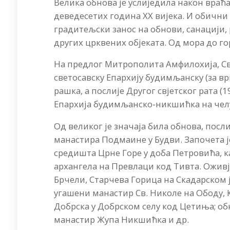
Велика обнова је услиједила након вра
деведесетих година XX вијека. И обични
градитељски занос на обнови, санацији,
других црквених објеката. Од мора до гор
На предлог Митрополита Амфилохија, Све
светосавску Епархију будимљанску (за вр
рашка, а послије Другог свјетског рата
Епархија будимљанско-никшићка на чел
Од великог је значаја била обнова, посл
манастира Подмаине у Будви. Започета 
средишта Црне Горе у доба Петровића, к
aрхангела на Превлаци код Тивта. Оживј
Брчели, Старчева Горица на Скадарском ј
угашени манастир Св. Николе на Ободу,
Добрска у Добрском селу код Цетиња; о
манастир Жупа Никшићка и др.