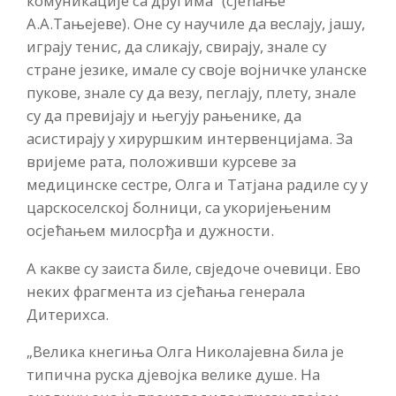
комуникације са другима“ (сјећање
А.А.Тањејеве). Оне су научиле да веслају, јашу,
играју тенис, да сликају, свирају, знале су
стране језике, имале су своје војничке уланске
пукове, знале су да везу, пеглају, плету, знале
су да превијају и његују рањенике, да
асистирају у хируршким интервенцијама. За
вријеме рата, положивши курсеве за
медицинске сестре, Олга и Татјана радиле су у
царскоселској болници, са укоријењеним
осјећањем милосрђа и дужности.
А какве су заиста биле, свједоче очевици. Ево
неких фрагмента из сјећања генерала
Дитерихса.
„Велика кнегиња Олга Николајевна била је
типична руска дjевојка велике душе. На