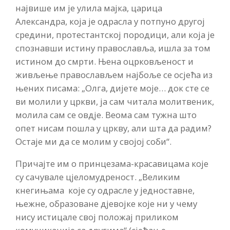
највише им је улила мајка, царица
Александра, која је одрасла у потпуно другој
средини, протестантској породици, али која је
спознавши истину православља, ишла за том
истином до смрти. Њена оцрковљеност и
живљење православљем најбоље се осјећа из
њених писама: „Олга, дијете моје… док сте се
ви молили у цркви, ја сам читала молитвеник,
молила сам се овдје. Веома сам тужна што
опет нисам пошла у цркву, али шта да радим?
Остаје ми да се молим у својој соби“.
Причајте им о принцезама-красавицама које
су сачувале цјеломудреност. „Великим
кнегињама које су одрасле у једноставне,
њежне, образоване дјевојке које ни у чему
нису истицале свој положај приликом