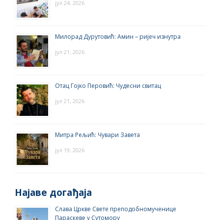
јул 24, 2026
Милорад Дурутовић: Амин – ријеч изнутра
јул 21, 2026
Отац Гојко Перовић: Чудесни свитац
јул 21, 2026
Митра Рељић: Чувари Завета
јул 19, 2026
Најаве догађаја
Слава Цркве Свете преподобномученице
Параскеве у Сутомору