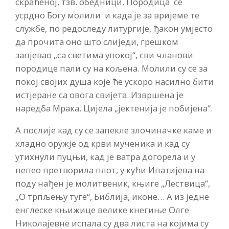
скраћеној, тзв. обедници. Породица се
усрдно Богу молили и када је за вријеме те
службе, по редоследу литургије, ђакон умјесто
да прочита оно што слиједи, грешком
запјевао „са светима упокој“, сви чланови
породице пали су на кољена. Молили су се за
покој својих душа које ће ускоро насилно бити
истјеране са овога свијета. Извршена је
наредба Мрака. Цијела „јектенија је побијена“.
А послије кад су се запекле злочиначке каме и
хладно оружје од крви мученика и кад су
утихнули пуцњи, кад је ватра догорела и у
пепео претворила плот, у кући Ипатијева на
поду нађен је молитвеник, књиге „Лествица“,
„О трпљењу туге“, Библија, иконе… А из једне
енглеске књижице велике кнегиње Олге
Николајевне испала су два листа на којима су