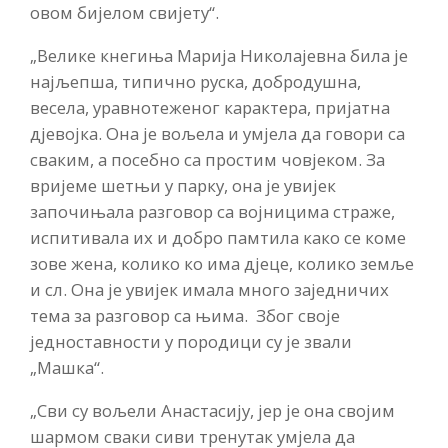
овом бијелом свијету“.
„Велике кнегиња Марија Николајевна била је
најљепша, типично руска, добродушна,
весела, уравнотеженог карактера, пријатна
дјевојка. Она је вољела и умјела да говори са
сваким, а посебно са простим човјеком. За
вријеме шетњи у парку, она је увијек
започињала разговор са војницима страже,
испитивала их и добро памтила како се коме
зове жена, колико ко има дјеце, колико земље
и сл. Она је увијек имала много заједничих
тема за разговор са њима. Због своје
једноставности у породици су је звали
„Машка“.
„Сви су вољели Анастасију, јер је она својим
шармом сваки сиви тренутак умјела да