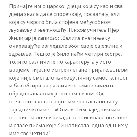
Причајте им о царској дјеци која су као и сва
дјеца знала да се споречкају, посвађају, али
која су чврсто била спојена међусобном
љубављу и њежношћу. Њихов учитељ Пјер
Жилијар је записао: „Велике кнегиње су
очаравајуће изгледале због своје свјежине и
здравља. Тешко је било наћи четири сестре,
толико различите по карактеру, а у исто
вријеме тијесно испреплетане пријатељством
које није ометало њихову личну самосталност
и без обзира на различите темпераменте
обједињавало их је живом везом. Од
почетних слова својих имена саставили су
заједничко име – «Отма». Тим заједничким
потписом оне су некада потписивале поклоне
и слале писма које би написала једна од њих у
име све четири“.