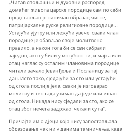
„Читав спољашњи и духовни распоред
домаћег живота царске породице сам по себи
представљао је типичан образац чисте,
патријархалне руске религиозне породице…
Устајући ујутру или лежући увече, сваки члан
породице је обављао своје молитвено
правило, а након тога би се сви сабрали
заједно, ако су били у могућности, и мајка или
отац наглас су осталим члановима породице
читали зачало Јеванђеља и Посланицу за тај
дан. Исто тако, сједајући за сто или устајући
од стола послије јела, сваки је изговарао
молитву и тек тада узимао да једе или ишао
од стола. Никада нису сједали за сто, ако се
отац због нечега задржао: чекали су га“.
Причајте им о дјеци која нису запостављала
образовање чак ни у данима тамничења, када