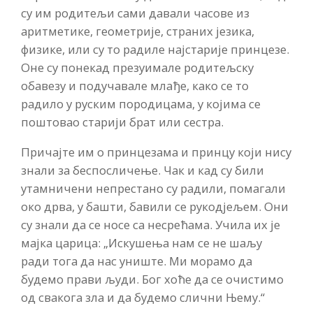
су им родитељи сами давали часове из
аритметике, геометрије, страних језика,
физике, или су то радиле најстарије принцезе.
Оне су понекад презуимале родитељску
обавезу и подучавале млађе, како се то
радило у руским породицама, у којима се
поштовао старији брат или сестра.
Причајте им о принцезама и принцу који нису
знали за беспосличење. Чак и кад су били
утамничени непрестано су радили, помагали
око дрва, у башти, бавили се рукодјељем. Они
су знали да се носе са несрећама. Учила их је
мајка царица: „Искушења нам се не шаљу
ради тога да нас униште. Ми морамо да
будемо прави људи. Бог хоће да се очистимо
од свакога зла и да будемо слични Њему.“