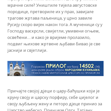
мрачне силе? Уништиле тијела августовске
породице, претвориле их у прах, завијале
трагове жртава паљеница, у црно завиле
Русију скоро вијек након тога. А мученици су у
Господу васкрсли, свијетли, умивени огњем,
освећени… и како је вријеме пролазило,
подвиг њихове жртвене љубави бивао је све
јаснији и свјетлији.
Причајте својој дјеци о цару-баћушки који је
круну своју и царску порфиру, себе цијелог и
своју љубљену жену и петоро дјеце принио за
Царство небеско. Принцезе Олгу, Татјану,