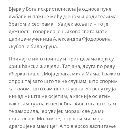
Вјера у Бога искристалисала је односе пуне
љубави и пажње међу дјецом и родитељима,
братом и сестрама. „Увијек вољети – то је
дужност“, говорила је њихова света мати
царица-мученица Александра Фјодоровна.
Љубав је била круна.
Причајте им о принцу и принцезама који су
хришћански живјели. Татјана, друга по реду
кћерка пише: „Моја драга, мила Мама. Тражим
опроштај зато што те не слушам, што спорим
са тобом, што сам непослушна. У тренутку ја
никад ништа не осјетим, а касније осјетим
како сам тужна и несрећна због тога што сам
те заморила, јер увијек мораш све да ми
понављаш. Молим те, опрости ми, моја
драгоцјена мамице“. А то вјерско васпитање