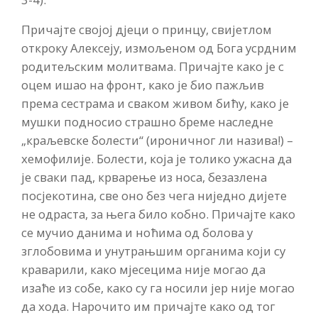
Причајте својој дјеци о принцу, свијетлом
откроку Алексеју, измољеном од Бога усрдним
родитељским молитвама. Причајте како је с
оцем ишао на фронт, како је био пажљив
према сестрама и сваком живом бићу, како је
мушки подносио страшно бреме наследне
„краљевске болести“ (ироничног ли назива!) –
хемофилије. Болести, која је толико ужасна да
је сваки пад, крварење из носа, безазлена
посјекотина, све оно без чега ниједно дијете
не одраста, за њега било кобно. Причајте како
се мучио данима и ноћима од болова у
зглобовима и унутрањшим органима који су
краварили, како мјесецима није могао да
изаће из собе, како су га носили јер није могао
да хода. Нарочито им причајте како од тог