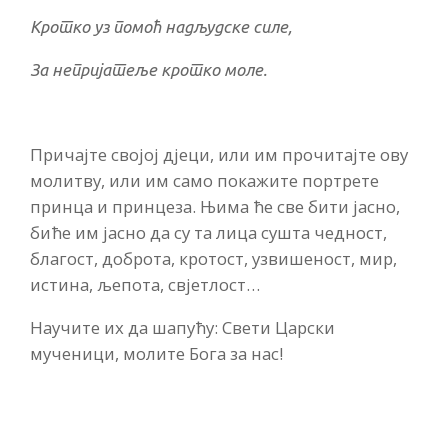
Кротко уз помоћ надљудске силе,
За непријатеље кротко моле.
Причајте својој дјеци, или им прочитајте ову
молитву, или им само покажите портрете
принца и принцеза. Њима ће све бити јасно,
биће им јасно да су та лица сушта чедност,
благост, доброта, кротост, узвишеност, мир,
истина, љепота, свјетлост…
Научите их да шапућу: Свети Царски
мученици, молите Бога за нас!