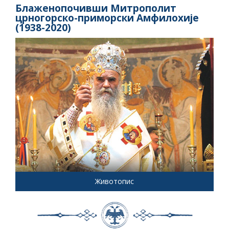
Блаженопочивши Митрополит
црногорско-приморски Амфилохије
(1938-2020)
Животопис