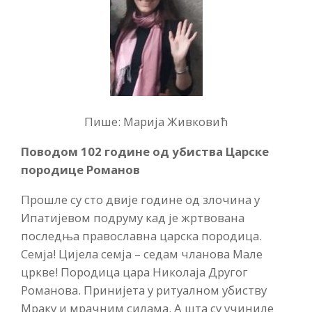
Пише: Марија Живковић
Поводом 102 године од убиства Царске
породице Романов
Прошле су сто двије године од злочина у
Ипатијевом подруму кад је жртвована
последња православна царска породица.
Семја! Цијела семја – седам чланова Мале
цркве! Породица цара Николаја Другог
Романова. Принијета у ритуалном убиству
Мраку и мрачним силама. А шта су учиниле