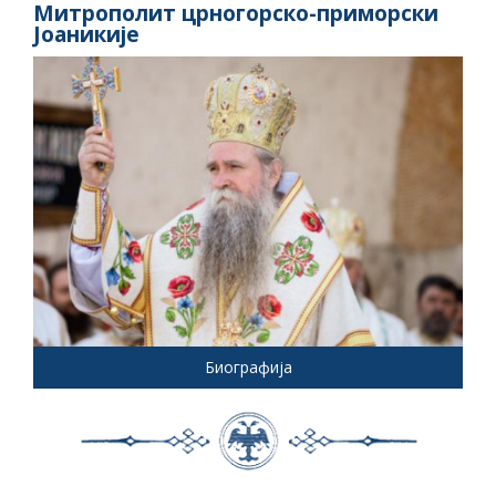
Митрополит црногорско-приморски
Јоаникије
Биографија