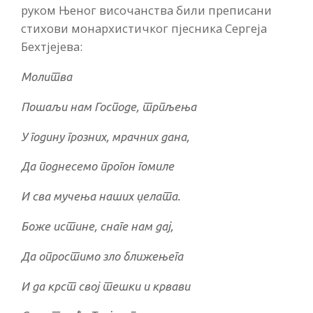
руком Њеног височанства били преписани
стихови монархистичког пјесника Сергеја
Бехтјејева:
Молитва
Пошаљи нам Господе, трпљења
У годину грозних, мрачних дана,
Да поднесемо прогон гомиле
И сва мучења наших џелата.
Боже истине, снаге нам дај,
Да опростимо зло ближењега
И да крст свој тешки и крвави