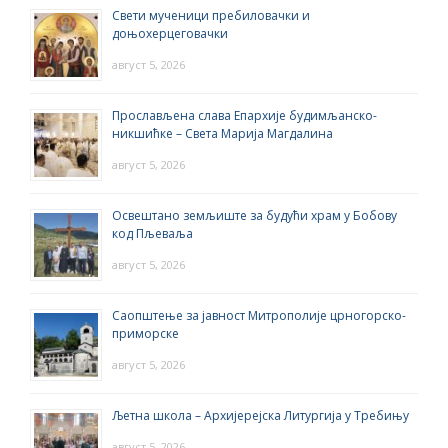
Свети мученици пребиловачки и
доњохерцеговачки
август 5, 2026
Прослављена слава Епархије будимљанско-
никшићке – Света Марија Магдалина
август 5, 2026
Освештано земљиште за будући храм у Бобову
код Пљеваља
август 5, 2026
Саопштење за јавност Митрополије црногорско-
приморске
август 5, 2026
Љетна школа – Архијерејска Литургија у Требињу
август 5, 2026