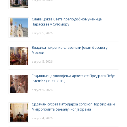
Слава Цркве Свете преподобномученице
Параскеве у Сутомору
август 5, 2026
Владика пакрачко-славонски Јован борави у
Москви
август 5, 2026
Годишњица упокојења архитекте Предрага Пеђе
Ристића (1931-2019)
август 5, 2026
Срдачан сусрет Патријарха српског Порфирија и
Митрополита бањалучког Јефрема
август 4, 2026