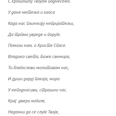
С кротошћу Твојом поднесемо.
У дане метежа и хаоса
Када нас пљачкају непријатељи,
Да трпмо увреде и поруге.
Помози нам, о Христе Спасе.
Владико света, Боже свемира,
Ти благослови молитивом нас,
И души даруј покоја, мира
У неподносиви, страшни час.
Крај двери могиле,
Надахни да се слуге Твоје,