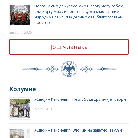
Позвани смо да чувамо мир и слогу међу собом,
али и да у миру и поштовању живимо са свим
народима са којима делимо овај благословени
простор
август 4, 2026
Још чланака
Колумне
Живојин Ракочевић: Неслобода другачије говори
јул 27, 2026
Живојин Ракочевић: Злочин на заветној земљи