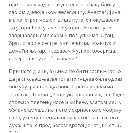
претвори у радост, и да одагна сваку бригу
својом дјевојачком веселошћу. Анастасијина
мајка, строг човјек, више пута је покушавала
да укори ћерку, али ти укори обично су се
завршавали смијехом и пољупцима. Отац,
брат, старије сестре, учитељица, Француз и
домаћи љекар, предавач музике, собарица,
лакеј – сви су је обожавали.“
Причајте дјеци, а њима ће бити сасвим јасно
да је спољашња љепота принцеза била одраз
оне унутрашње, духовне. Према ријечима
апостола Павла: „Ваше украшавање да не буде
споља: у плетењу косе и кићењу златом или у
облачењу хаљина; него у скривеноме човјеку
срца, у непропадљивости кроткога и тихога
духа, што је пред Богом драгоцјено“ (1 Пет. 3,
3-4).