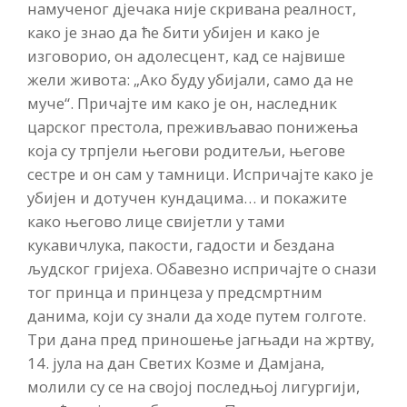
намученог дјечака није скривана реалност,
како је знао да ће бити убијен и како је
изговорио, он адолесцент, кад се највише
жели живота: „Ако буду убијали, само да не
муче“. Причајте им како је он, наследник
царског престола, преживљавао понижења
која су трпјели његови родитељи, његове
сестре и он сам у тамници. Испричајте како је
убијен и дотучен кундацима… и покажите
како његово лице свијетли у тами
кукавичлука, пакости, гадости и бездана
људског гријеха. Обавезно испричајте о снази
тог принца и принцеза у предсмртним
данима, који су знали да ходе путем голготе.
Три дана пред приношење јагњади на жртву,
14. јула на дан Светих Козме и Дамјана,
молили су се на својој последњој лигургији,