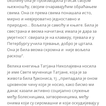
околину она је производила утисак својом
њежношћу, својим очаравајућим обраћањем
свима. Она се према свима понашала исто,
мирно и невјероватно једноставно и
природно… Вољела је самоћу и књиге. Била је
свестрана и веома начитана; имала је дара за
умјетност: свирала је на клавиру, пјевала и у
Петербургу учила пјевање, добро је цртала.
Она је била веома скромна и није вољела
раскош“.
Велика кнегиња Татјана Николајевна носила
је име Свете мученице Татјане, која је за
живота била ђакониса, тј. „припадала је оном
црквеном чину који је носио, како бисмо ми
данас казали активно социјално служење
међу болесницама, затвореницима, међу
онима који су сиромашни и који оскудијевају у