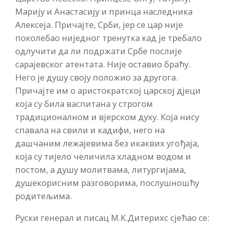
Марију и Анастасију и принца наследника
Алексеја. Причајте, Срби, јер се цар није
поколебао ниједног тренутка кад је требало
одлучити да ли подржати Србе послије
сарајевског атентата. Није оставио браћу.
Него је душу своју положио за другога.
Причајте им о аристократској царској дјеци
која су била васпитана у строгом
традиционалном и вјерском духу. Која нису
спавала на свили и кадифи, него на
дашчаним лежајевима без икаквих угођаја,
која су тијело челичила хладном водом и
постом, а душу молитвама, литургијама,
душекорисним разговорима, послушношћу
родитељима.
Руски генeрал и писац М.К.Дитерихс сјећао се: