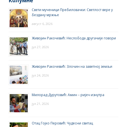
Колумне
Свети мученици Пребиловачки: Светлост вере у
бездану мржње
август 6, 2026
Живојин Ракочевић: Неслобода другачије говори
јул 27, 2026
Живојин Ракочевић: Злочин на заветној земљи
јул 24, 2026
Милорад Дурутовић: Амин – ријеч изнутра
јул 21, 2026
Отац Гојко Перовић: Чудесни свитац