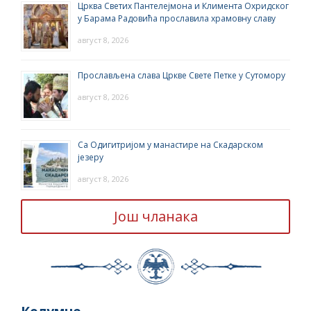
Црква Светих Пантелејмона и Климента Охридског
у Барама Радовића прославила храмовну славу
август 8, 2026
Прослављена слава Цркве Свете Петке у Сутомору
август 8, 2026
Са Одигитријом у манастире на Скадарском
језеру
август 8, 2026
Још чланака