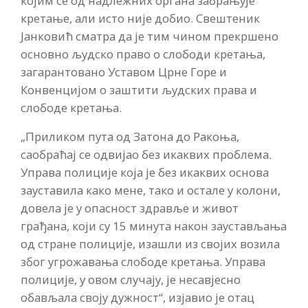
којим се од надлежних органа забрањује
кретање, али исто није добио. Свештеник
Јанковић сматра да је тим чином прекршено
основно људско право о слободи кретања,
загарантовано Уставом Црне Горе и
Конвенцијом о заштити људских права и
слободе кретања.
„Приликом пута од Затона до Ракоња,
саобраћај се одвијао без икаквих проблема.
Управа полиције која је без икаквих основа
зауставила како мене, тако и остале у колони,
довела је у опасност здравље и живот
грађана, који су 15 минута након заустављања
од стране полиције, изашли из својих возила
због угрожавања слободе кретања. Управа
полиције, у овом случају, је несавјесно
обављала своју дужност“, изјавио је отац