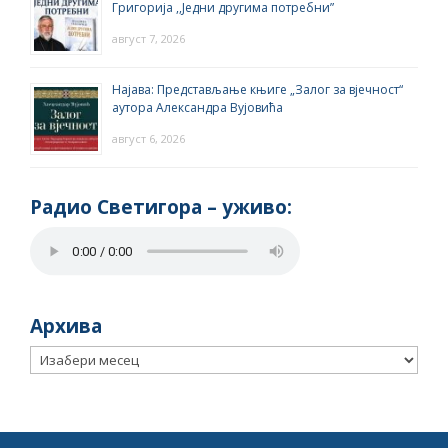
Григорија ,,Једни другима потребни”
август 7, 2026
Најава: Представљање књиге „Залог за вјечност“
аутора Александра Вујовића
август 6, 2026
Радио Светигора – yживо:
Архива
Архива