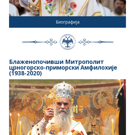
Биографија
Блаженопочивши Митрополит
црногорско-приморски Амфилохије
(1938-2020)