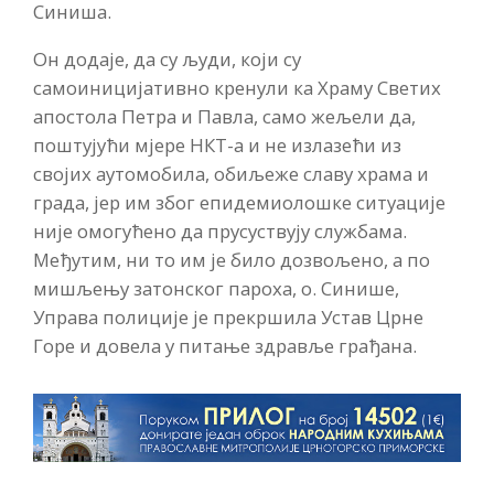
Синиша.
Он додаје, да су људи, који су
самоиницијативно кренули ка Храму Светих
апостола Петра и Павла, само жељели да,
поштујући мјере НКТ-а и не излазећи из
својих аутомобила, обиљеже славу храма и
града, јер им због епидемиолошке ситуације
није омогућено да прусуствују службама.
Међутим, ни то им је било дозвољено, а по
мишљењу затонског пароха, о. Синише,
Управа полиције је прекршила Устав Црне
Горе и довела у питање здравље грађана.