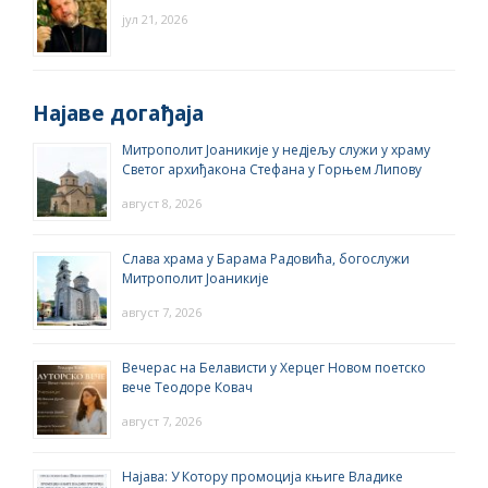
јул 21, 2026
Најаве догађаја
Митрополит Јоаникије у недјељу служи у храму
Светог архиђакона Стефана у Горњем Липову
август 8, 2026
Слава храма у Барама Радовића, богослужи
Митрополит Јоаникије
август 7, 2026
Вечерас на Белависти у Херцег Новом поетско
вече Теодоре Ковач
август 7, 2026
Најава: У Котору промоција књиге Владике