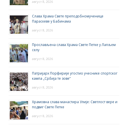
август 8, 2026
Слава Храма Свете преподобномученице
Параскеве у Бабинама
август 8, 2026
Прослављена слава Храма Свете Петке у Лапљем
селу
август 8, 2026
Патријарх Порфирије угостио учеснике спортског
кампа „Србија те зове“
август 8, 2026
Храмовна слава манастира Улије: Светлост вере и
подвиг Свете Петке
август 8, 2026