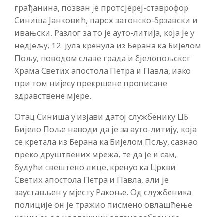
грађанина, позван је протојереј-ставрофор
Синиша Јанковић, парох затонско-брзавски и
ивањски. Разлог за то је ауто-литија, која је у
недјељу, 12. јула кренула из Берана ка Бијелом
Пољу, поводом славе града и бјелопољског
Храма Светих апостола Петра и Павла, иако
при том нијесу прекршене прописане
здравствене мјере.
Отац Синиша у изјави датој службенику ЦБ
Бијело Поље наводи да је за ауто-литију, која
се кретала из Берана ка Бијелом Пољу, сазнао
преко друштвених мрежа, те да је и сам,
будући свештено лице, кренуо ка Цркви
Светих апостола Петра и Павла, али је
заустављен у мјесту Ракоње. Од службеника
полиције он је тражио писмено овлашћење