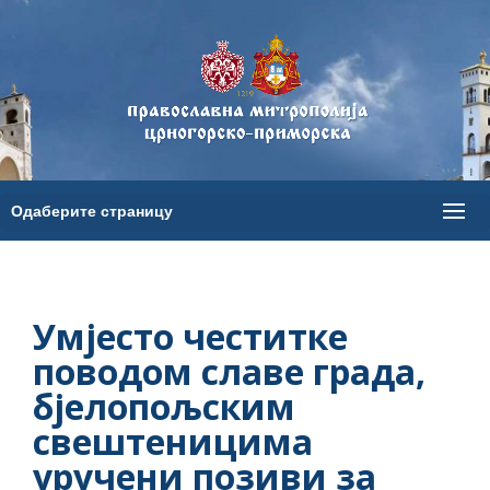
Умјесто честитке
поводом славе града,
бјелопољским
свештеницима
уручени позиви за