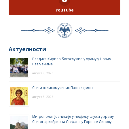
YouTube
Актуелности
Владика Кирило богослужио у храму у Новим
Пављанима
август 8, 2026
Свети великомученик Пантелејмон
август 8, 2026
Митрополит Јоаникије у недјељу служи у храму
Светог архиђакона Стефана у Горњем Липову