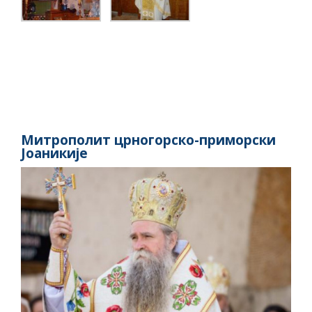
Митрополит црногорско-приморски
Јоаникије