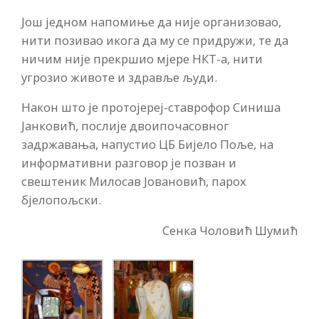
Још једном напомиње да није организовао,
нити позивао икога да му се придружи, те да
ничим није прекршио мјере НКТ-а, нити
угрозио животе и здравље људи.
Након што је протојереј-ставрофор Синиша
Јанковић, послије двоипочасовног
задржавања, напустио ЦБ Бијело Поље, на
информативни разговор је позван и
свештеник Милосав Јовановић, парох
бјелопољски.
Сенка Чоловић Шумић