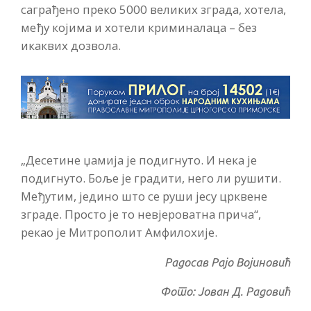
саграђено преко 5000 великих зграда, хотела,
међу којима и хотели криминалаца – без
икаквих дозвола.
„Десетине џамија је подигнуто. И нека је
подигнуто. Боље је градити, него ли рушити.
Међутим, једино што се руши јесу црквене
зграде. Просто је то невјероватна прича“,
рекао је Митрополит Амфилохије.
Радосав Рајо Војиновић
Фото: Јован Д. Радовић