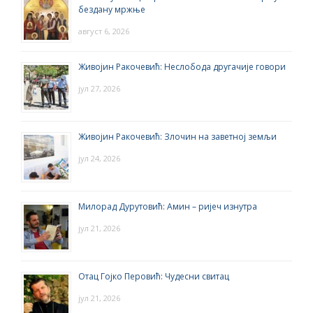
бездану мржње
август 6, 2026
Живојин Ракочевић: Неслобода другачије говори
јул 27, 2026
Живојин Ракочевић: Злочин на заветној земљи
јул 24, 2026
Милорад Дурутовић: Амин – ријеч изнутра
јул 21, 2026
Отац Гојко Перовић: Чудесни свитац
јул 21, 2026