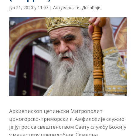
јун 21, 2020 у 11:07
|
Актуелности
,
Догађаји
,
Архиепископ цетињски Митрополит
црногорско-приморски г. Амфилохије служио
је јутрос са свештенством Свету службу Божију
у манастиру преподобног Симеона