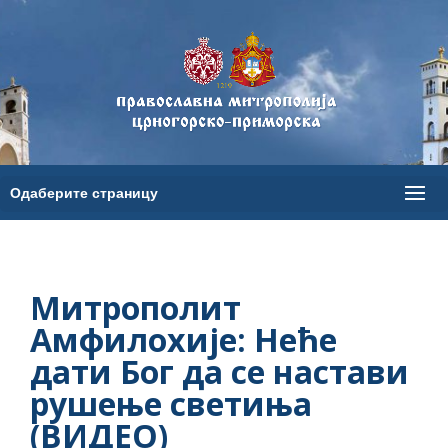
Митрополит
Амфилохије: Неће
дати Бог да се настави
рушење светиња
(ВИДЕО)