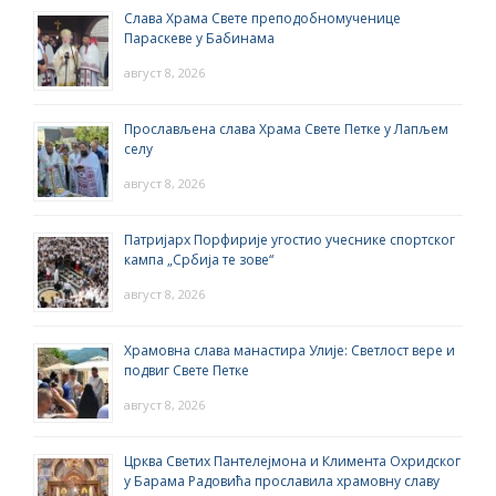
Слава Храма Свете преподобномученице
Параскеве у Бабинама
август 8, 2026
Прослављена слава Храма Свете Петке у Лапљем
селу
август 8, 2026
Патријарх Порфирије угостио учеснике спортског
кампа „Србија те зове“
август 8, 2026
Храмовна слава манастира Улије: Светлост вере и
подвиг Свете Петке
август 8, 2026
Црква Светих Пантелејмона и Климента Охридског
у Барама Радовића прославила храмовну славу