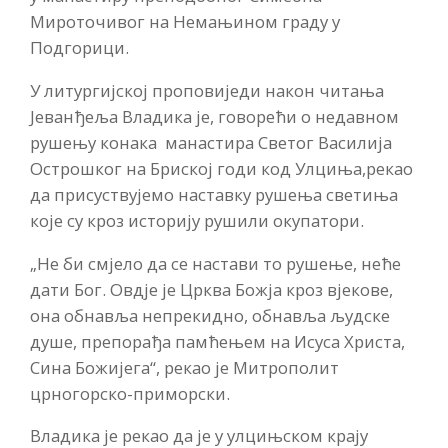
Мироточивог на Немањином граду у
Подгорици.
У литургијској проповиједи након читања
Јеванђеља Владика је, говорећи о недавном
рушењу конака манастира Светог Василија
Острошког на Бриској годи код Улциња,рекао
да присуствујемо наставку рушења светиња
које су кроз историју рушили окупатори.
„Не би смјело да се настави то рушење, неће
дати Бог. Овдје је Црква Божја кроз вјекове,
она обнавља непрекидно, обнавља људске
душе, препорађа памћењем на Исуса Христа,
Сина Божијега“, рекао је Митрополит
црногорско-приморски.
Владика је рекао да је у улцињском крају