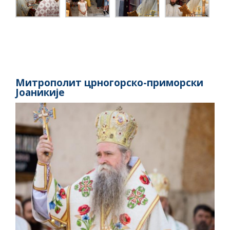
Митрополит црногорско-приморски
Јоаникије