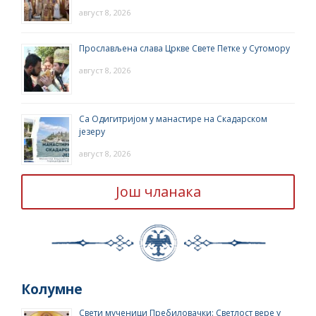
август 8, 2026
Прослављена слава Цркве Свете Петке у Сутомору
август 8, 2026
Са Одигитријом у манастире на Скадарском
језеру
август 8, 2026
Још чланака
Колумне
Свети мученици Пребиловачки: Светлост вере у