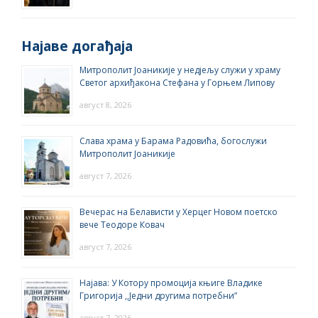
Најаве догађаја
Митрополит Јоаникије у недјељу служи у храму
Светог архиђакона Стефана у Горњем Липову
август 8, 2026
Слава храма у Барама Радовића, богослужи
Митрополит Јоаникије
август 7, 2026
Вечерас на Белависти у Херцег Новом поетско
вече Теодоре Ковач
август 7, 2026
Најава: У Котору промоција књиге Владике
Григорија ,,Једни другима потребни”
август 7, 2026