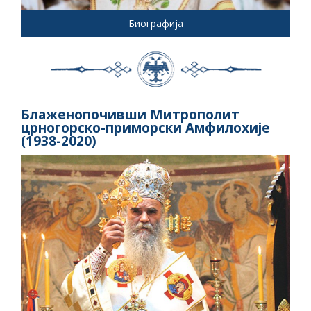
Биографија
Блаженопочивши Митрополит
црногорско-приморски Амфилохије
(1938-2020)