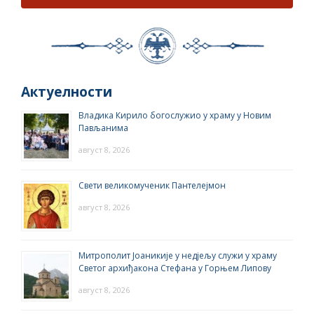
Актуелности
Владика Кирило богослужио у храму у Новим
Пављанима
август 8, 2026
Свети великомученик Пантелејмон
август 8, 2026
Митрополит Јоаникије у недјељу служи у храму
Светог архиђакона Стефана у Горњем Липову
август 8, 2026