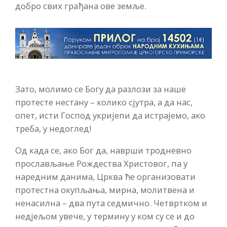
добро свих грађана ове земље.
Зато, молимо се Богу да разлози за наше
протесте нестану – колико сјутра, а да нас,
опет, исти Господ укријепи да истрајемо, ако
треба, у недоглед!
Од када се, ако Бог да, наврши тродневно
прослављање Рождества Христовог, па у
наредним данима, Црква ће организовати
протестна окупљања, мирна, молитвена и
ненасилна – два пута седмично. Четвртком и
недјељом увече, у термину у ком су се и до