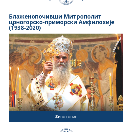
Блаженопочивши Митрополит
црногорско-приморски Амфилохије
(1938-2020)
Животопис