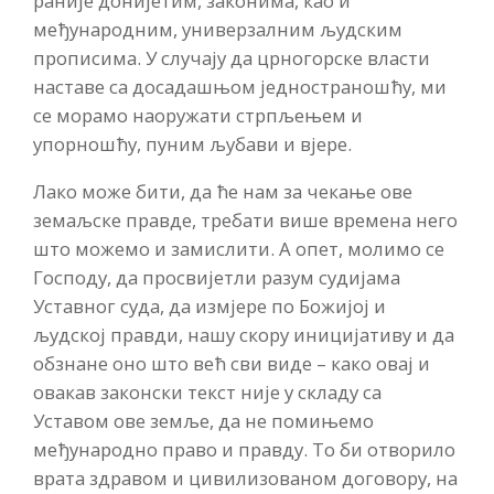
раније донијетим, законима, као и
међународним, универзалним људским
прописима. У случају да црногорске власти
наставе са досадашњом једностраношћу, ми
се морамо наоружати стрпљењем и
упорношћу, пуним љубави и вјере.
Лако може бити, да ће нам за чекање ове
земаљске правде, требати више времена него
што можемо и замислити. А опет, молимо се
Господу, да просвијетли разум судијама
Уставног суда, да измјере по Божијој и
људској правди, нашу скору иницијативу и да
обзнане оно што већ сви виде – како овај и
овакав законски текст није у складу са
Уставом ове земље, да не помињемо
међународно право и правду. То би отворило
врата здравом и цивилизованом договору, на