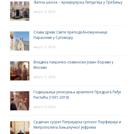
Љетна школа – Архијерејска Литургија у Требињу
август 5, 2026
Слава Цркве Свете преподобномученице
Параскеве у Сутомору
август 5, 2026
Владика пакрачко-славонски Јован борави у
Москви
август 5, 2026
Годишњица упокојења архитекте Предрага Пеђе
Ристића (1931-2019)
август 5, 2026
Срдачан сусрет Патријарха српског Порфирија и
Митрополита бањалучког Јефрема