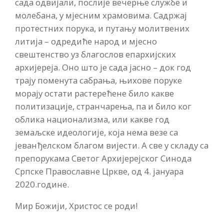
сада одвијали, послије вечерње службе и
молебана, у мјесним храмовима. Садржај
протестних порука, и путању молитвених
литија – одредиће народ и мјесно
свештенство уз благослов епархијских
архијереја. Оно што је сада јасно – док год
трају поменута сабрања, њихове поруке
морају остати растерећене било какве
политизације, странчарења, па и било ког
облика национализма, или какве год
земаљске идеологије, која нема везе са
јеванђелском благом вијести. А све у складу са
препорукама Светог Архијерејског Синода
Српске Православне Цркве, од 4. јануара
2020.године.
Мир Божији, Христос се роди!