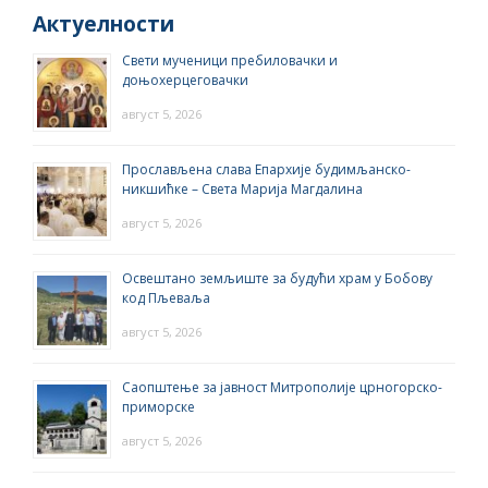
Актуелности
Свети мученици пребиловачки и
доњохерцеговачки
август 5, 2026
Прослављена слава Епархије будимљанско-
никшићке – Света Марија Магдалина
август 5, 2026
Освештано земљиште за будући храм у Бобову
код Пљеваља
август 5, 2026
Саопштење за јавност Митрополије црногорско-
приморске
август 5, 2026