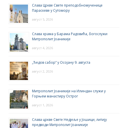
Слава Цркве Свете преподобномученице
Параскеве у Сутомору
август 5, 2026
Слава храма у Барама Радовића, богослужи
Митрополит Јоаникије
август 4, 2026
„Ђедов сабор“ у Осојану 9. августа
август 2, 2026
Митрополит Јоаникије на Илиндан служи у
Горњем манастиру Острог
август 1, 2026
Слава цркве Свете Недјеље у Јошици, литију
предводи Митрополит Јоаникије