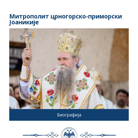
Митрополит црногорско-приморски
Јоаникије
Биографија