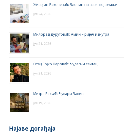
Живојин Ракочевић: Злочин на заветној земљи
јул 24, 2026
Милорад Дурутовић: Амин – ријеч изнутра
јул 21, 2026
Отац Гојко Перовић: Чудесни свитац
јул 21, 2026
Митра Рељић: Чувари Завета
јул 19, 2026
Најаве догађаја