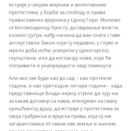
истраје у својим мирним и молитвеним
протестима, у борби за слободу и права
православних вјерника у Црној Гори. Молимо
се Богомладенцу Христу, да овдашње власти,
колико сјутра, нађу начина да ван снаге ставе
антиуставни Закон који су недавно, у глуво и
мркло доба ноћи, усвојили у црногорској
скупштини, или да изгласају нови, који ће
поправити и унаприједити овај поменути.
Али ако све буде као до сад – као протекле
године, и као претходне четири године – када
представници Владе нијесу хтјели да чују ни
за какав договор са нама, апелујемо на сваку
хришћанску душу, да истраје у протестима за
своја грађанска и вјерска права, која су им
загарантована Уставом ове земље и њеним,