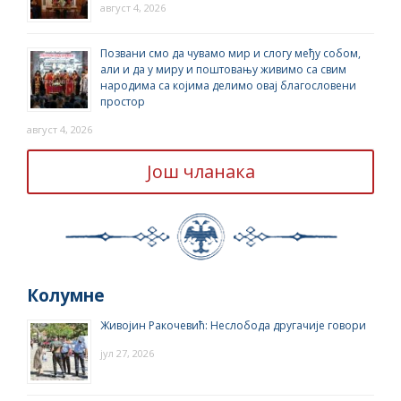
август 4, 2026
Позвани смо да чувамо мир и слогу међу собом,
али и да у миру и поштовању живимо са свим
народима са којима делимо овај благословени
простор
август 4, 2026
Још чланака
Колумне
Живојин Ракочевић: Неслобода другачије говори
јул 27, 2026