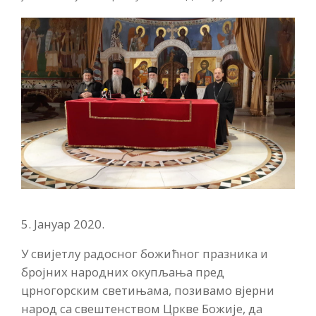
5. Јануар 2020.
У свијетлу радосног божићног празника и
бројних народних окупљања пред
црногорским светињама, позивамо вјерни
народ са свештенством Цркве Божије, да