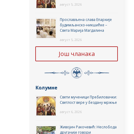
август 5, 2026
Прослављена слава Епархије
будимљанско-никшићке –
Света Марија Магдалина
август 5, 2026
Још чланака
Колумне
Свети мученици Пребиловачки:
Светлост вере у бездану мржње
август 6, 2026
Живојин Ракочевић: Неслобода
другачије говори