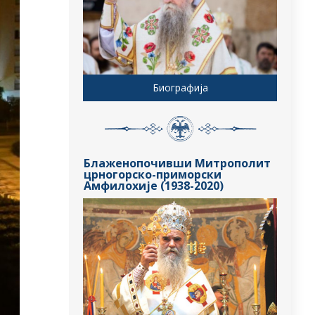
Биографија
Блаженопочивши Митрополит
црногорско-приморски
Амфилохије (1938-2020)