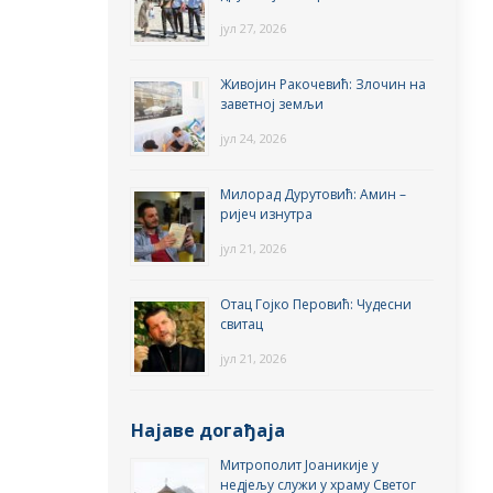
јул 27, 2026
Живојин Ракочевић: Злочин на
заветној земљи
јул 24, 2026
Милорад Дурутовић: Амин –
ријеч изнутра
јул 21, 2026
Отац Гојко Перовић: Чудесни
свитац
јул 21, 2026
Најаве догађаја
Митрополит Јоаникије у
недјељу служи у храму Светог