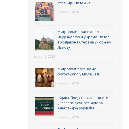
Успеније Свете Ане
август 6, 2026
Митрополит Јоаникије у
недјељу служи у храму Светог
архиђакона Стефана у Горњем
Липову
август 6, 2026
Митрополит Атанасије
богослужио у Милешеви
август 6, 2026
Најава: Представљање књиге
„Залог за вјечност“ аутора
Александра Вујовића
август 6, 2026