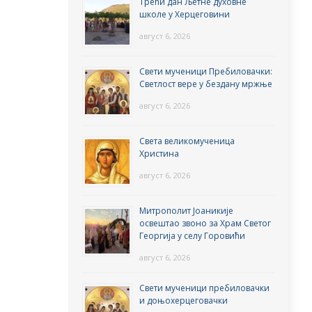
Трећи дан Љетне духовне
школе у Херцеговини
август 6, 2026
Свети мученици Пребиловачки:
Светлост вере у бездану мржње
август 6, 2026
Света великомученица
Христина
август 6, 2026
Митрополит Јоаникије
освештао звоно за Храм Светог
Георгија у селу Горовићи
август 6, 2026
Свети мученици пребиловачки
и доњохерцеговачки