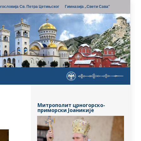
гословија Св. Петра Цетињског
Гимназија „Свети Сава“
Митрополит црногорско-
приморски Јоаникије