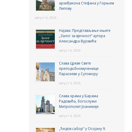
архиђакона Стефана у Горњем
Липову
август 6, 2026
Најава: Представљање књиге
„Залог за вјечност“ аутора
Александра Вујовића
август 6, 2026
Слава Цркве Свете
преподобномученице
Параскеве у Сутомору
август 5, 2026
Слава храма у Барама
Радовића, богослужи
Митрополит Јоаникије
август 4, 2026
„Ђедов сабор“ у Осојану 9.