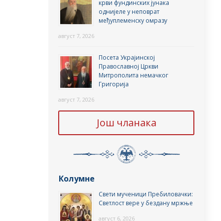
крви фундинских јунака
однијеле у неповрат
међуплеменску омразу
август 7, 2026
Посета Украјинској
Православној Цркви
Митрополита немачког
Григорија
август 7, 2026
Још чланака
Колумне
Свети мученици Пребиловачки:
Светлост вере у бездану мржње
август 6, 2026