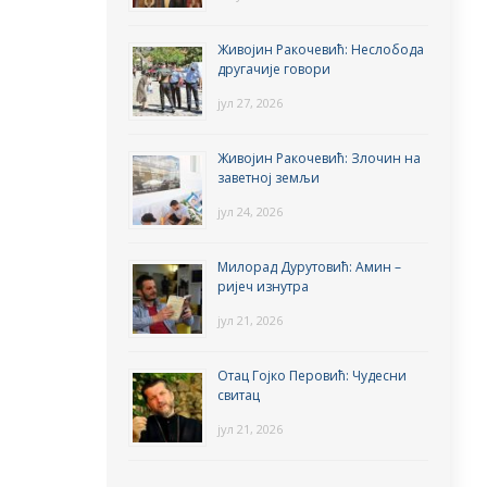
Живојин Ракочевић: Неслобода
другачије говори
јул 27, 2026
Живојин Ракочевић: Злочин на
заветној земљи
јул 24, 2026
Милорад Дурутовић: Амин –
ријеч изнутра
јул 21, 2026
Отац Гојко Перовић: Чудесни
свитац
јул 21, 2026