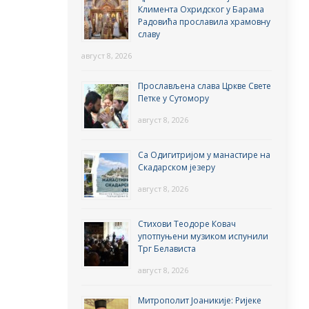
Климента Охридског у Барама
Радовића прославила храмовну
славу
август 8, 2026
Прослављена слава Цркве Свете
Петке у Сутомору
август 8, 2026
Са Одигитријом у манастире на
Скадарском језеру
август 8, 2026
Стихови Теодоре Ковач
употпуњени музиком испунили
Трг Белависта
август 8, 2026
Митрополит Јоаникије: Ријеке