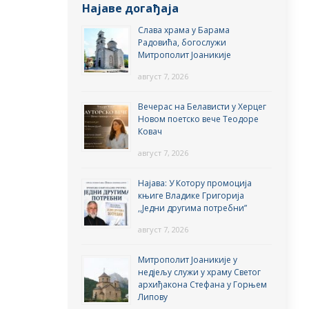
Најаве догађаја
Слава храма у Барама
Радовића, богослужи
Митрополит Јоаникије
август 7, 2026
Вечерас на Белависти у Херцег
Новом поетско вече Теодоре
Ковач
август 7, 2026
Најава: У Котору промоција
књиге Владике Григорија
,,Једни другима потребни”
август 7, 2026
Митрополит Јоаникије у
недјељу служи у храму Светог
архиђакона Стефана у Горњем
Липову