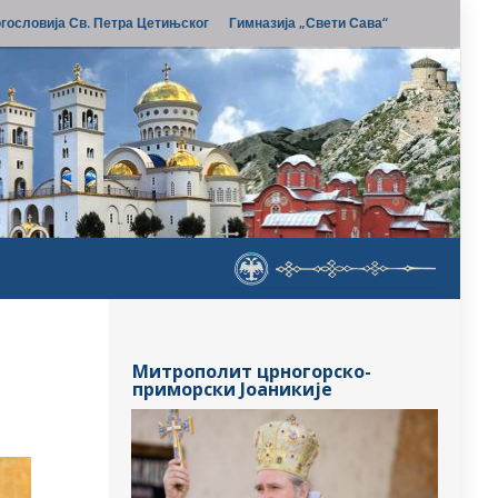
гословија Св. Петра Цетињског
Гимназија „Свети Сава“
Митрополит црногорско-
приморски Јоаникије