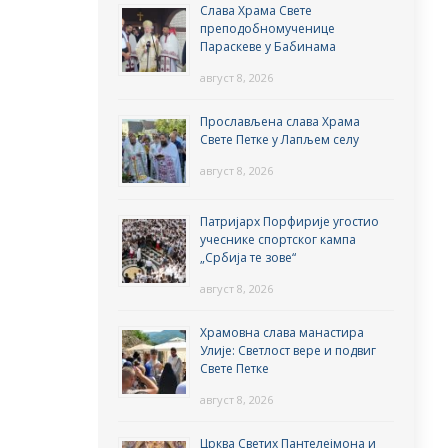
Слава Храма Свете
преподобномученице
Параскеве у Бабинама
август 8, 2026
Прослављена слава Храма
Свете Петке у Лапљем селу
август 8, 2026
Патријарх Порфирије угостио
учеснике спортског кампа
„Србија те зове“
август 8, 2026
Храмовна слава манастира
Улије: Светлост вере и подвиг
Свете Петке
август 8, 2026
Црква Светих Пантелејмона и