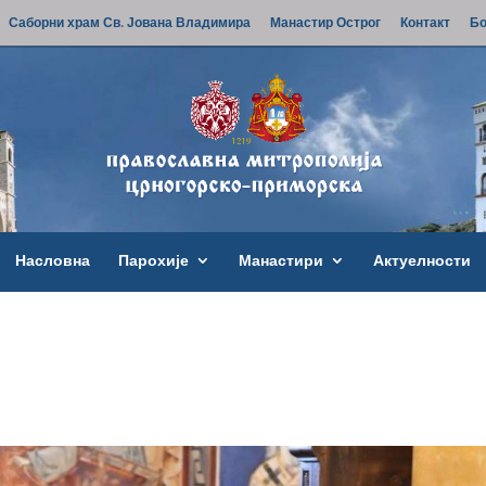
Саборни храм Св. Јована Владимира
Манастир Острог
Контакт
Бо
Насловна
Парохије
Манастири
Актуелности