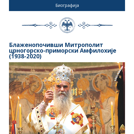
Биографија
Блаженопочивши Митрополит
црногорско-приморски Амфилохије
(1938-2020)