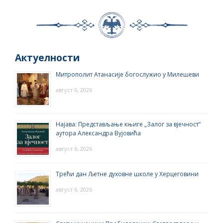
Актуелности
Митрополит Атанасије богослужио у Милешеви
август 6, 2026
Најава: Представљање књиге „Залог за вјечност“
аутора Александра Вујовића
август 6, 2026
Трећи дан Љетне духовне школе у Херцеговини
август 6, 2026