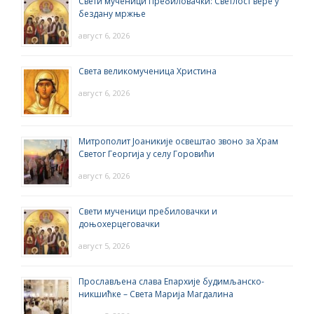
Свети мученици Пребиловачки: Светлост вере у
бездану мржње
август 6, 2026
Света великомученица Христина
август 6, 2026
Митрополит Јоаникије освештао звоно за Храм
Светог Георгија у селу Горовићи
август 6, 2026
Свети мученици пребиловачки и
доњохерцеговачки
август 5, 2026
Прослављена слава Епархије будимљанско-
никшићке – Света Марија Магдалина