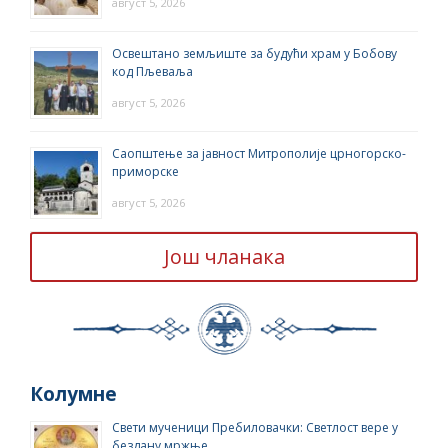
август 5, 2026
Освештано земљиште за будући храм у Бобову
код Пљеваља
август 5, 2026
Саопштење за јавност Митрополије црногорско-
приморске
август 5, 2026
Још чланака
Колумне
Свети мученици Пребиловачки: Светлост вере у
бездану мржње