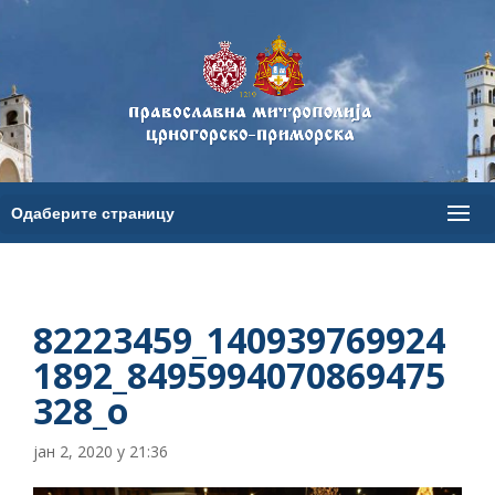
82223459_140939769924
1892_8495994070869475
328_o
јан 2, 2020 у 21:36