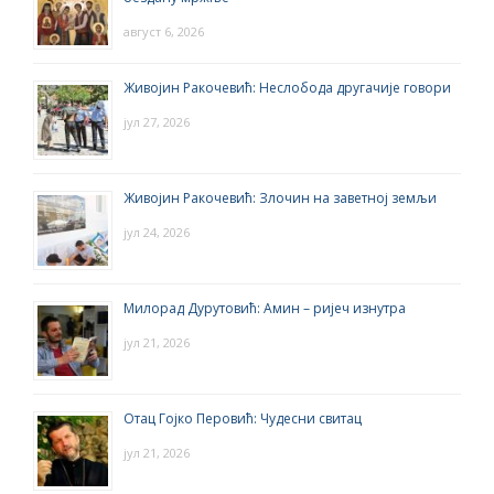
август 6, 2026
Живојин Ракочевић: Неслобода другачије говори
јул 27, 2026
Живојин Ракочевић: Злочин на заветној земљи
јул 24, 2026
Милорад Дурутовић: Амин – ријеч изнутра
јул 21, 2026
Отац Гојко Перовић: Чудесни свитац
јул 21, 2026