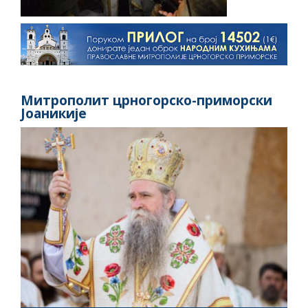
Митрополит црногорско-приморски
Јоаникије