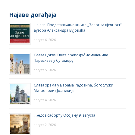
Најаве догађаја
Најава: Представљање књиге „Залог за вјечност“
аутора Александра Вујовића
август 6, 2026
Слава Цркве Свете преподобномученице
Параскеве у Сутомору
август 5, 2026
Слава храма у Барама Радовића, богослужи
Митрополит Јоаникије
август 4, 2026
„Ђедов сабор“ у Осојану 9. августа
август 2, 2026