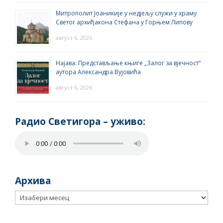
Митрополит Јоаникије у недјељу служи у храму
Светог архиђакона Стефана у Горњем Липову
август 6, 2026
Најава: Представљање књиге „Залог за вјечност“
аутора Александра Вујовића
август 6, 2026
Радио Светигора – yживо:
Архива
Архива