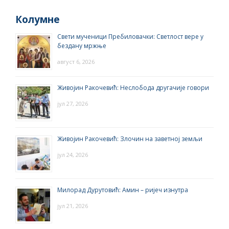
Колумне
Свети мученици Пребиловачки: Светлост вере у
бездану мржње
август 6, 2026
Живојин Ракочевић: Неслобода другачије говори
јул 27, 2026
Живојин Ракочевић: Злочин на заветној земљи
јул 24, 2026
Милорад Дурутовић: Амин – ријеч изнутра
јул 21, 2026