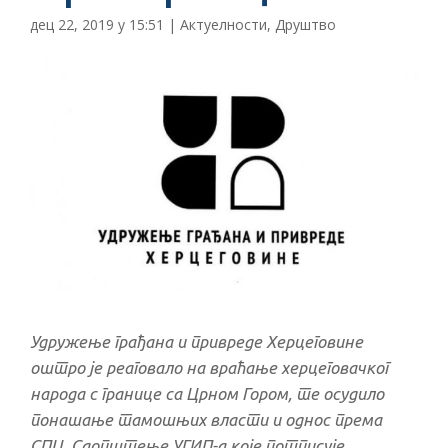
дец 22, 2019 у 15:51
|
Актуелности
,
Друштво
Удружење грађана и привреде Херцеговине
оштро је реаговало на враћање херцеговачког
народа с границе са Црном Гором, те осудило
понашање тамошњих власти и однос према
СПЦ. Саопштење УГИП-а које потписује