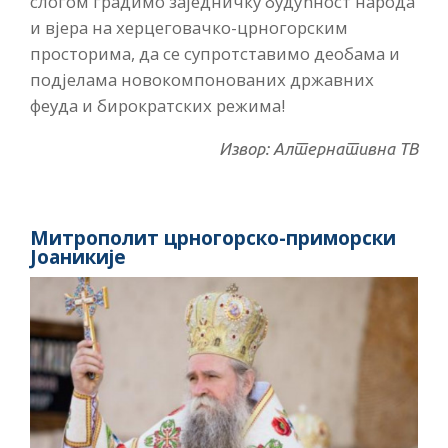
слогом градимо заједничку будућност народа
и вјера на херцеговачко-црногорским
просторима, да се супротставимо деобама и
подјелама новокомпонованих државних
феуда и бирократских режима!
Извор: Алтернативна ТВ
Митрополит црногорско-приморски
Јоаникије