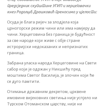
предсједник скупштине УГИП и херцеговачки
кнез Родољуб Драшковић преносимо у цјелости:
Осуда је блага ријеч за злодјела која
црногорски режим чини или има намјеру да
чини. Херцеговина без граница је будућност
за све народе који живе с обје стране
истроријски недоказаних и непризнатих
граница.
Забрана уласка народа Херцеговине на Свети
сабор који је одржан у Никшићу пред
моштима Светог Василија, је злочин који ће
се дуго памтити.
Отимање државним декретом, црквене
имовине вијековних светиња није успјело ни
Турском Отоманском царству, није ни