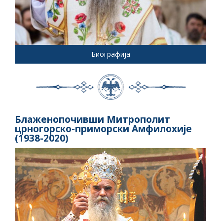
Биографија
Блаженопочивши Митрополит
црногорско-приморски Амфилохије
(1938-2020)