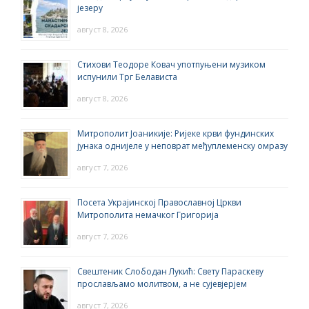
језеру
август 8, 2026
Стихови Теодоре Ковач употпуњени музиком
испунили Трг Белависта
август 8, 2026
Митрополит Јоаникије: Ријеке крви фундинских
јунака однијеле у неповрат међуплеменску омразу
август 7, 2026
Посета Украјинској Православној Цркви
Митрополита немачког Григорија
август 7, 2026
Свештеник Слободан Лукић: Свету Параскеву
прослављамо молитвом, а не сујевјерјем
август 7, 2026