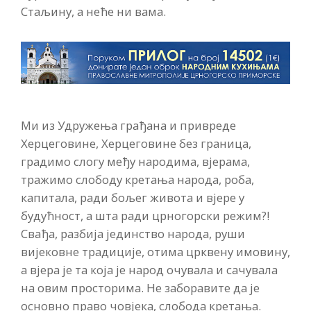
Стаљину, а неће ни вама.
Ми из Удружења грађана и привреде
Херцеговине, Херцеговине без граница,
градимо слогу међу народима, вјерама,
тражимо слободу кретања народа, роба,
капитала, ради бољег живота и вјере у
будућност, а шта ради црногорски режим?!
Свађа, разбија јединство народа, руши
вијековне традиције, отима црквену имовину,
а вјера је та која је народ очувала и сачувала
на овим просторима. Не заборавите да је
основно право човјека, слобода кретања.