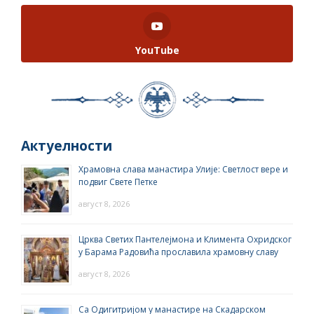
YouTube
Актуелности
Храмовна слава манастира Улије: Светлост вере и
подвиг Свете Петке
август 8, 2026
Црква Светих Пантелејмона и Климента Охридског
у Барама Радовића прославила храмовну славу
август 8, 2026
Са Одигитријом у манастире на Скадарском