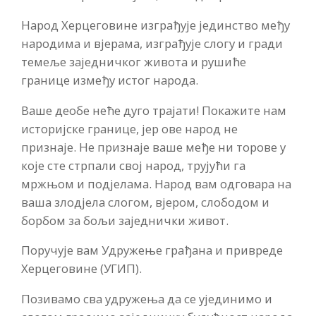
Народ Херцеговине изграђује јединство међу
народима и вјерама, изграђује слогу и гради
темеље заједничког живота и рушиће
границе између истог народа.
Ваше деобе неће дуго трајати! Покажите нам
историјске границе, јер ове народ не
признаје. Не признаје ваше међе ни торове у
које сте стрпали свој народ, трујући га
мржњом и подјелама. Народ вам одговара на
ваша злодјела слогом, вјером, слободом и
борбом за бољи заједнички живот.
Поручује вам Удружење грађана и привреде
Херцеговине (УГИП).
Позивамо сва удружења да се ујединимо и