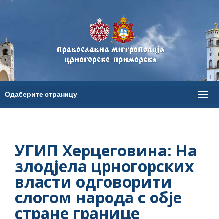
УГИП Херцеговина: На
злодјела црногорских
власти одговорити
слогом народа с обје
стране границе