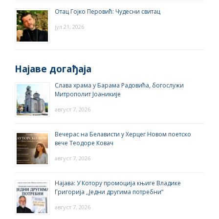
Отац Гојко Перовић: Чудесни свитац
јул 21, 2026
Најаве догађаја
Слава храма у Барама Радовића, богослужи
Митрополит Јоаникије
август 7, 2026
Вечерас на Белависти у Херцег Новом поетско
вече Теодоре Ковач
август 7, 2026
Најава: У Котору промоција књиге Владике
Григорија ,,Једни другима потребни”
август 7, 2026