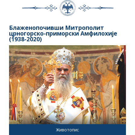
Блаженопочивши Митрополит
црногорско-приморски Амфилохије
(1938-2020)
Животопис