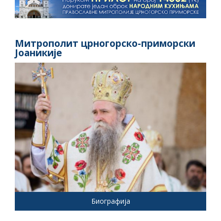
Митрополит црногорско-приморски
Јоаникије
Биографија