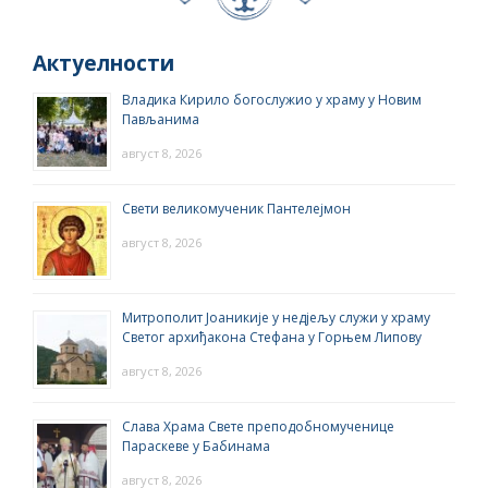
Актуелности
Владика Кирило богослужио у храму у Новим
Пављанима
август 8, 2026
Свети великомученик Пантелејмон
август 8, 2026
Митрополит Јоаникије у недјељу служи у храму
Светог архиђакона Стефана у Горњем Липову
август 8, 2026
Слава Храма Свете преподобномученице
Параскеве у Бабинама
август 8, 2026