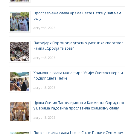
Прослављена слава Храма Свете Петке у Лапљем
селу
август 8, 2026
Патријарх Порфирије угостио учеснике спортског
кампа „Србија те зове“
август 8, 2026
Храмовна слава манастира Улије: Светлост вере и
подвиг Свете Петке
август 8, 2026
Црква Светих Пантелејмона и Климента Охридског
у Барама Радовића прославила храмовну славу
август 8, 2026
Прослављена слава Цркве Свете Петке у Сутомору