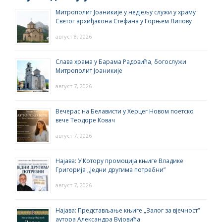
Митрополит Јоаникије у недјељу служи у храму
Светог архиђакона Стефана у Горњем Липову
август 8, 2026
Слава храма у Барама Радовића, богослужи
Митрополит Јоаникије
август 7, 2026
Вечерас на Белависти у Херцег Новом поетско
вече Теодоре Ковач
август 7, 2026
Најава: У Котору промоција књиге Владике
Григорија ,,Једни другима потребни”
август 7, 2026
Најава: Представљање књиге „Залог за вјечност“
аутора Александра Вујовића