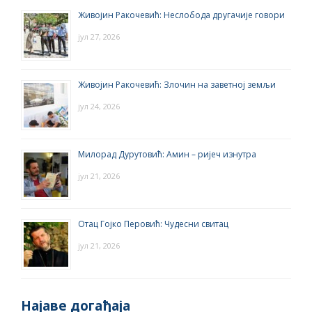
Живојин Ракочевић: Неслобода другачије говори
јул 27, 2026
Живојин Ракочевић: Злочин на заветној земљи
јул 24, 2026
Милорад Дурутовић: Амин – ријеч изнутра
јул 21, 2026
Отац Гојко Перовић: Чудесни свитац
јул 21, 2026
Најаве догађаја