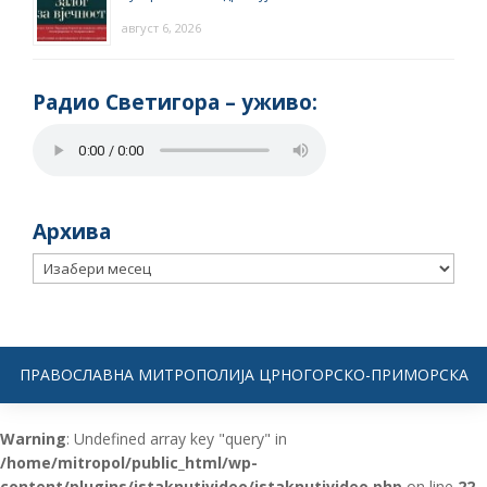
август 6, 2026
Радио Светигора – yживо:
Архива
Архива
ПРАВОСЛАВНА МИТРОПОЛИЈА ЦРНОГОРСКО-ПРИМОРСКА
Warning
: Undefined array key "query" in
/home/mitropol/public_html/wp-
content/plugins/istaknutivideo/istaknutivideo.php
on line
22