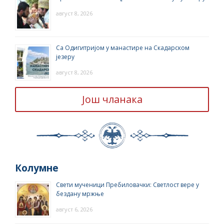
август 8, 2026
Са Одигитријом у манастире на Скадарском
језеру
август 8, 2026
Још чланака
Колумне
Свети мученици Пребиловачки: Светлост вере у
бездану мржње
август 6, 2026