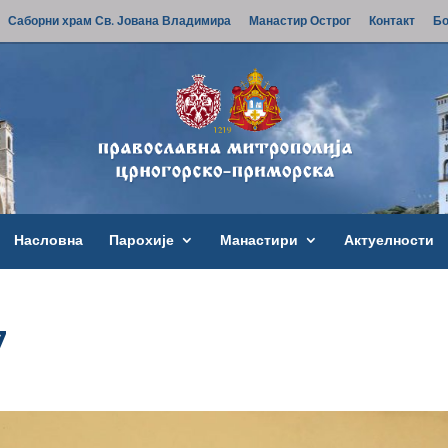
Саборни храм Св. Јована Владимира
Манастир Острог
Контакт
Бо
Насловна
Парохије
Манастири
Актуелности
7