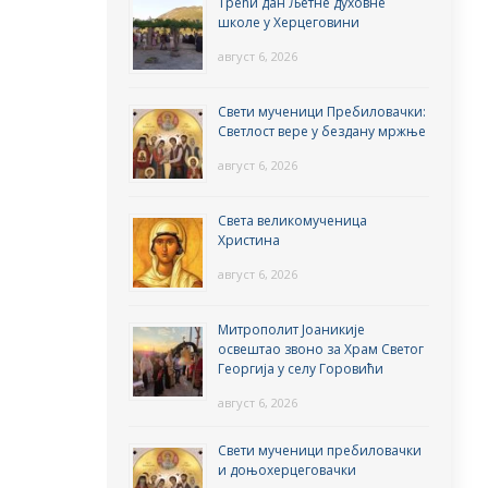
Трећи дан Љетне духовне
школе у Херцеговини
август 6, 2026
Свети мученици Пребиловачки:
Светлост вере у бездану мржње
август 6, 2026
Света великомученица
Христина
август 6, 2026
Митрополит Јоаникије
освештао звоно за Храм Светог
Георгија у селу Горовићи
август 6, 2026
Свети мученици пребиловачки
и доњохерцеговачки