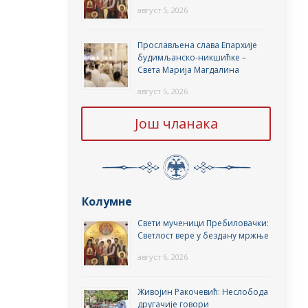
август 5, 2026
Прослављена слава Епархије
будимљанско-никшићке –
Света Марија Магдалина
август 5, 2026
Још чланака
Колумне
Свети мученици Пребиловачки:
Светлост вере у бездану мржње
август 6, 2026
Живојин Ракочевић: Неслобода
другачије говори