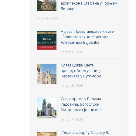
архиђакона Стефана у Горњем
Липову
август 6, 2026
Најава: Представљање књиге
„Залог за вјечност“ аутора
Александра Вујовића
август 6, 2026
Слава Цркве Свете
преподобномученице
Параскеве у Сутомору
август 5, 2026
Слава храма у Барама
Радовића, богослужи
Митрополит Јоаникије
август 4, 2026
„Ђедов сабор“ у Осојану 9.