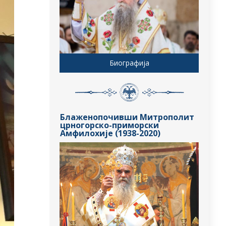
Биографија
Блаженопочивши Митрополит
црногорско-приморски
Амфилохије (1938-2020)