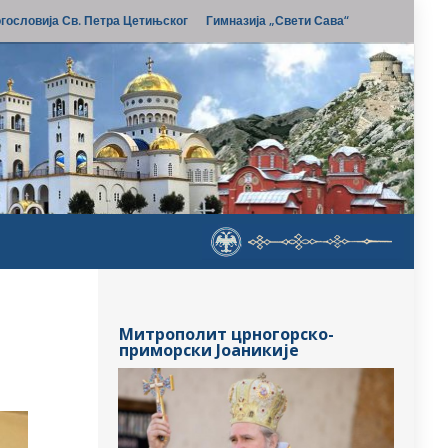
гословија Св. Петра Цетињског
Гимназија „Свети Сава“
Митрополит црногорско-
приморски Јоаникије