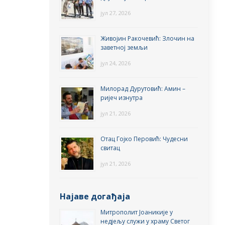
јул 27, 2026
Живојин Ракочевић: Злочин на
заветној земљи
јул 24, 2026
Милорад Дурутовић: Амин –
ријеч изнутра
јул 21, 2026
Отац Гојко Перовић: Чудесни
свитац
јул 21, 2026
Најаве догађаја
Митрополит Јоаникије у
недјељу служи у храму Светог