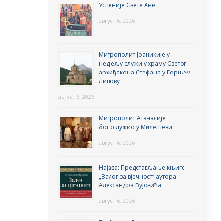
Успеније Свете Ане
август 6, 2026
Митрополит Јоаникије у
недјељу служи у храму Светог
архиђакона Стефана у Горњем
Липову
август 6, 2026
Митрополит Атанасије
богослужио у Милешеви
август 6, 2026
Најава: Представљање књиге
„Залог за вјечност“ аутора
Александра Вујовића
август 6, 2026