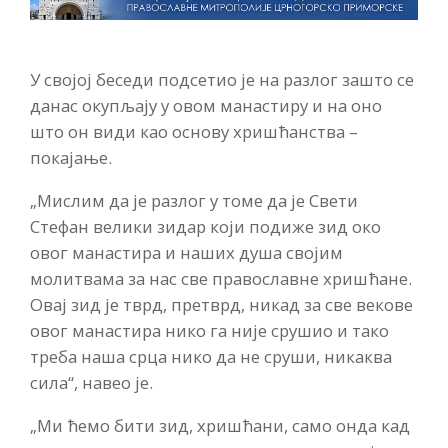
У својој беседи подсетио је на разлог зашто се
данас окупљају у овом манастиру и на оно
што он види као основу хришћанства –
покајање.
„Мислим да је разлог у томе да је Свети
Стефан велики зидар који подиже зид око
овог манастира и наших душа својим
молитвама за нас све православне хришћане.
Овај зид је тврд, претврд, никад за све векове
овог манастира нико га није срушио и тако
треба наша срца нико да не сруши, никаква
сила“, навео је.
„Ми ћемо бити зид, хришћани, само онда кад