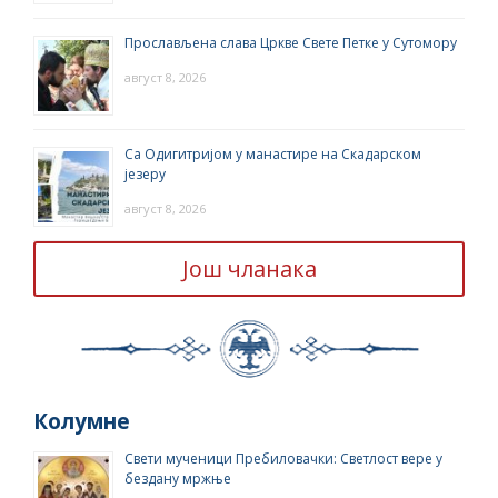
Прослављена слава Цркве Свете Петке у Сутомору
август 8, 2026
Са Одигитријом у манастире на Скадарском
језеру
август 8, 2026
Још чланака
Колумне
Свети мученици Пребиловачки: Светлост вере у
бездану мржње