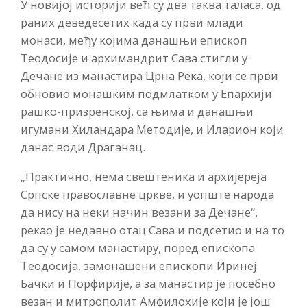
У новијој историји већ су два таква таласа, од
раних деведесетих када су први млади
монаси, међу којима данашњи епископ
Теодосије и архимандрит Сава стигли у
Дечане из манастира Црна Река, који се први
обновио монашким подмлатком у Епархији
рашко-призренској, са њима и данашњи
игумани Хиландара Методије, и Иларион који
данас води Драганац.
„Практично, нема свештеника и архијереја
Српске православне цркве, и уопште народа
да нису на неки начин везани за Дечане“,
рекао је недавно отац Сава и подсетио и на то
да су у самом манастиру, поред епископа
Теодосија, замонашени епископи Иринеј
Бачки и Порфирије, а за манастир је посебно
везан и митрополит Амфилохије који је још