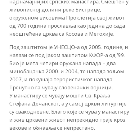
најзначајнијих српских манастира. Смештен у
живописној долини реке Бистрице,
окруженом висовима Проклетија свој живот
од 700 година прославља као једина до сада
неоштећена црква са Косова и Метохије.
Под заштитом је УНЕСЦО-а од 2005. године, и
налази се под јаком заштитом КФОР-а од ’99.
Био је мета четири оружана напада – два
минобацачка 2000. и 2004, те напада зољом
2007, и покушаја терористичког напада.
Тренутно га чувају словеначки војници.
У манастиру се чувају мошти Св. Краља
Стефана Дечанског, а у самој цркви литургије
су свакодневне. Благо које се чува у манастиру
и жив црквени живот непрекидно траје кроз
векове и обнавља се непрестано.