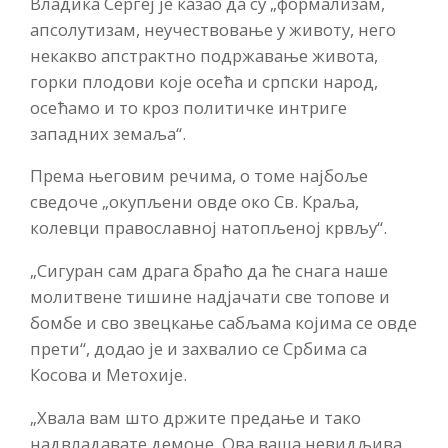
Владика Сергеј је казао да су „формализам,
апсолутизам, неучествовање у животу, него
некакво апстрактно подржавање живота,
горки плодови које осећа и српски народ,
осећамо и то кроз политичке интриге
западних земаља“.
Према његовим речима, о томе најбоље
сведоче „окупљени овде око Св. Краља,
колевци православној натопљеној крвљу“.
„Сигуран сам драга браћо да ће снага наше
молитвене тишине надјачати све топове и
бомбе и сво звецкање сабљама којима се овде
прети“, додао је и захвалио се Србима са
Косова и Метохије.
„Хвала вам што држите предање и тако
надвладавате демоне. Ова ваша невидљива