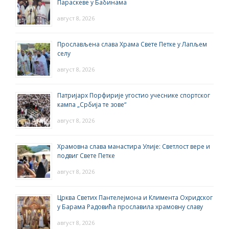
Параскеве у Бабинама
август 8, 2026
Прослављена слава Храма Свете Петке у Лапљем
селу
август 8, 2026
Патријарх Порфирије угостио учеснике спортског
кампа „Србија те зове“
август 8, 2026
Храмовна слава манастира Улије: Светлост вере и
подвиг Свете Петке
август 8, 2026
Црква Светих Пантелејмона и Климента Охридског
у Барама Радовића прославила храмовну славу
август 8, 2026