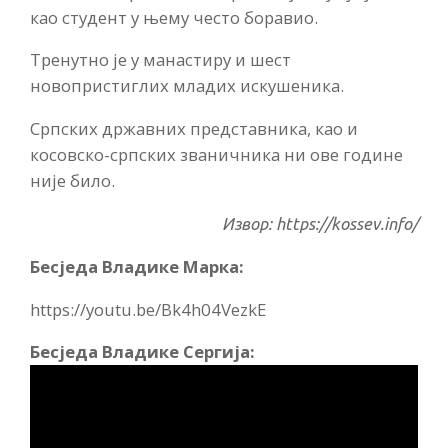
као студент у њему често боравио.
Тренутно је у манастиру и шест
новопристиглих младих искушеника.
Српских државних представника, као и
косовско-српских званичника ни ове године
није било.
Извор: https://kossev.info/
Бесједа Владике Марка:
https://youtu.be/Bk4h04VezkE
Бесједа Владике Сергија: