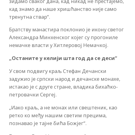
зидамо сваког дана, кад никад не престајемо,
кад знамо да наше хришћанство није само
тренутна ствар“.
Братству манастира поклонио је икону светог
Александра Минхенског којег су прогониле
немачке власти у Хитлеровој Немачкој.
„Останите у келији шта год да се деси“
У свом подвигу краљ Стефан Дечански
задужио је српски народ и дечанске монахе,
истакао је с друге стране, владика бихаћко-
петровачки Сергеј.
„Иако краљ, а не монах или свештеник, као
ретко ко међу нашим светим прецима,
познавао је тајне бића Божјег“.