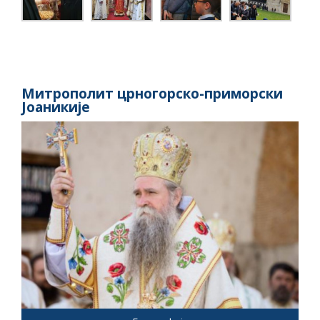
Митрополит црногорско-приморски
Јоаникије