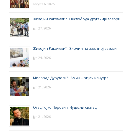
август 6, 2026
Живојин Ракочевић: Неслобода другачије говори
јул 27, 2026
Живојин Ракочевић: Злочин на заветној земљи
јул 24, 2026
Милорад Дурутовић: Амин – ријеч изнутра
јул 21, 2026
Отац Гојко Перовић: Чудесни свитац
јул 21, 2026