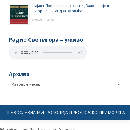
Најава: Представљање књиге „Залог за вјечност“
аутора Александра Вујовића
август 6, 2026
Радио Светигора – yживо:
Архива
Архива
ПРАВОСЛАВНА МИТРОПОЛИЈА ЦРНОГОРСКО-ПРИМОРСКА
Warning
: Undefined array key "query" in