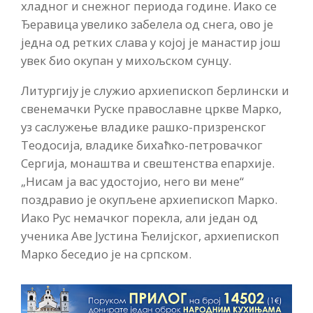
хладног и снежног периода године. Иако се
Ђеравица увелико забелела од снега, ово је
једна од ретких слава у којој је манастир још
увек био окупан у михољском сунцу.
Литургију је служио архиепископ берлински и
свенемачки Руске православне цркве Марко,
уз саслужење владике рашко-призренског
Теодосија, владике бихаћко-петровачког
Сергија, монаштва и свештенства епархије.
„Нисам ја вас удостојио, него ви мене“
поздравио је окупљене архиепископ Марко.
Иако Рус немачког порекла, али један од
ученика Аве Јустина Ћелијског, архиепископ
Марко беседио је на српском.