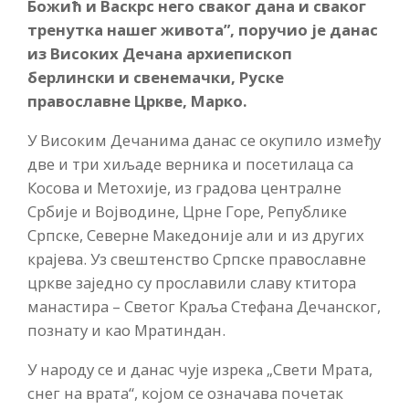
Божић и Васкрс него сваког дана и сваког
тренутка нашег живота”, поручио је данас
из Високих Дечана архиепископ
берлински и свенемачки, Руске
православне Цркве, Марко.
У Високим Дечанима данас се окупило између
две и три хиљаде верника и посетилаца са
Косова и Метохије, из градова централне
Србије и Војводине, Црне Горе, Републике
Српске, Северне Македоније али и из других
крајева. Уз свештенство Српске православне
цркве заједно су прославили славу ктитора
манастира – Светог Краља Стефана Дечанског,
познату и као Мратиндан.
У народу се и данас чује изрека „Свети Мрата,
снег на врата“, којом се означава почетак