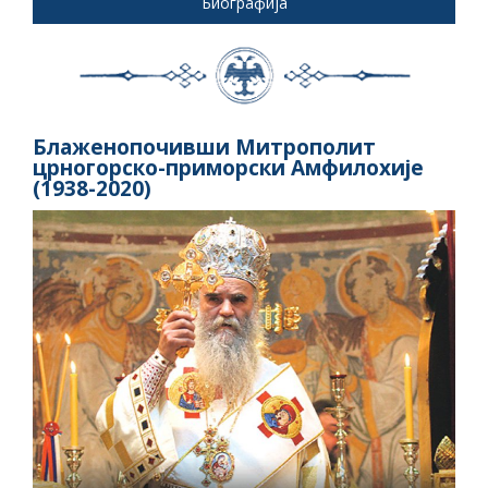
Биографија
Блаженопочивши Митрополит
црногорско-приморски Амфилохије
(1938-2020)