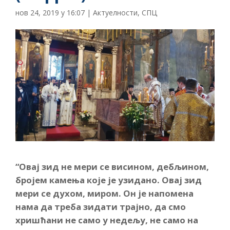
нов 24, 2019 у 16:07
|
Актуелности
,
СПЦ
“Овај зид не мери се висином, дебљином,
бројем камења које је узидано. Овај зид
мери се духом, миром. Он је напомена
нама да треба зидати трајно, да смо
хришћани не само у недељу, не само на