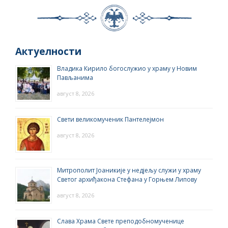
Актуелности
Владика Кирило богослужио у храму у Новим
Пављанима
август 8, 2026
Свети великомученик Пантелејмон
август 8, 2026
Митрополит Јоаникије у недјељу служи у храму
Светог архиђакона Стефана у Горњем Липову
август 8, 2026
Слава Храма Свете преподобномученице