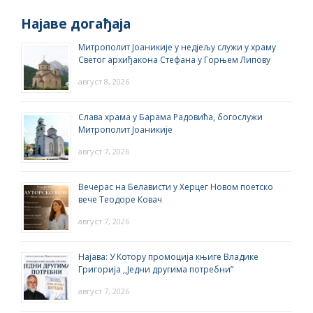
Најаве догађаја
Митрополит Јоаникије у недјељу служи у храму
Светог архиђакона Стефана у Горњем Липову
август 8, 2026
Слава храма у Барама Радовића, богослужи
Митрополит Јоаникије
август 7, 2026
Вечерас на Белависти у Херцег Новом поетско
вече Теодоре Ковач
август 7, 2026
Најава: У Котору промоција књиге Владике
Григорија ,,Једни другима потребни”
август 7, 2026