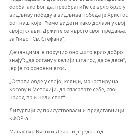
борба, ако Бог да, преобратиће се врло брзо у
видљиву победу а видљива победа је Христос
Бог наш којег ћемо видети како долази у свој
својој слави. Држите се чврсто свог предања,
за ћивот Св. Стефана“.
Дечанцима је поручио оно „што врло добро
знају“: „да остану у келији шта год да се деси“,
јер је то основни етос.
„Остати овде у својој келији, манастиру на
Косову и Метохији, да спасавате себе, свој
народ па и цели свет“.
Литургији су присуствовали и представници
КФОР-а.
Манастир Високи Дечани је један од