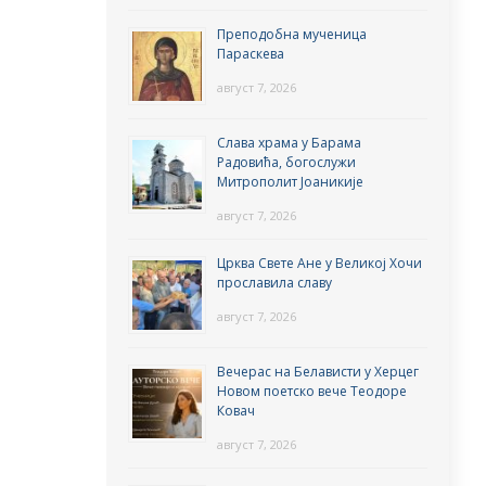
Преподобна мученица
Параскева
август 7, 2026
Слава храма у Барама
Радовића, богослужи
Митрополит Јоаникије
август 7, 2026
Црква Свете Ане у Великој Хочи
прославила славу
август 7, 2026
Вечерас на Белависти у Херцег
Новом поетско вече Теодоре
Ковач
август 7, 2026