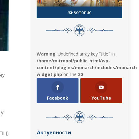
Животопис
Warning
: Undefined array key "title" in
/home/mitropol/public_html/wp-
content/plugins/monarch/includes/monarch-
му
widget.php
on line
20
Facebook
YouTube
 у
Актуелности
СПЦ)