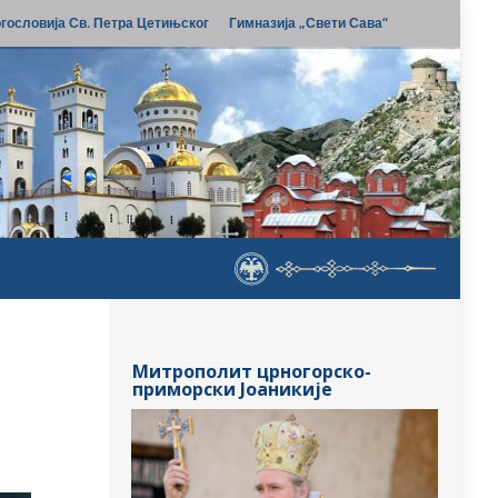
гословија Св. Петра Цетињског
Гимназија „Свети Сава“
Митрополит црногорско-
приморски Јоаникије