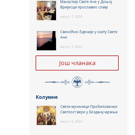
Манастир Свете Ане у Доњој
Вријесци прославио славу
август 7, 2026
Свеноћно бденије у скиту Свете
Ане
август 7, 2026
Још чланака
Колумне
Свети мученици Пребиловачки:
Светлост вере у бездану мржње
август 6, 2026