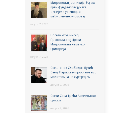
Митрополит Јоаникије: Ријеке
крви фундинских јунака
однијеле у неповрат
међуплеменску омразу
август 7, 2026
Посета Украјинској
Православној Цркви
Митрополита немачког
Григорија
август 7, 2026
Свештеник Слободан Лукић:
Свету Параскеву прослављамо
молитвом, а не сујевјерјем
август 7, 2026
Свети Сава Трећи Архиепископ
српски
август 7, 2026