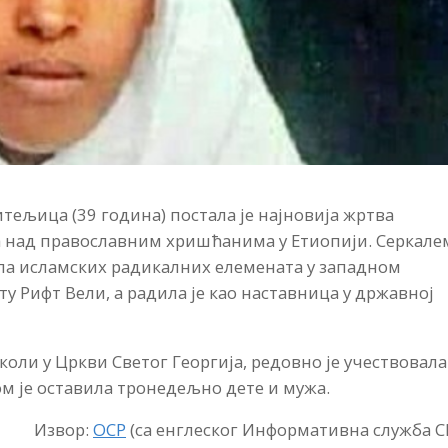
тељица (39 година) постала је најновија жртва
 над православним хришћанима у Етиопији. Серкале
рупа исламских радикалних елемената у западном
у Рифт Вели, а радила је као наставница у државној
коли у Цркви Светог Георгија, редовно је учествовала
м је оставила тронедељно дете и мужа.
Извор:
ОСР
(са енглеског Информативна служба 