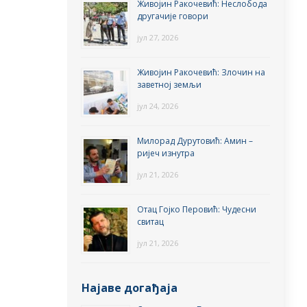
Живојин Ракочевић: Неслобода
другачије говори
јул 27, 2026
Живојин Ракочевић: Злочин на
заветној земљи
јул 24, 2026
Милорад Дурутовић: Амин –
ријеч изнутра
јул 21, 2026
Отац Гојко Перовић: Чудесни
свитац
јул 21, 2026
Најаве догађаја