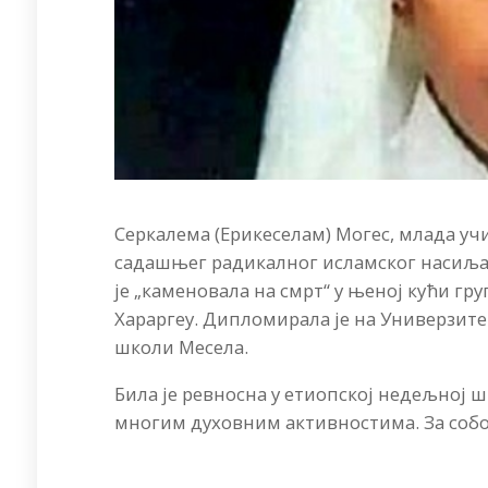
Серкалема (Ерикеселам) Могес, млада учи
садашњег радикалног исламског насиља
је „каменовала на смрт“ у њеној кући г
Хараргеу. Дипломирала је на Универзитет
школи Месела.
Била је ревносна у етиопској недељној ш
многим духовним активностима. За собо