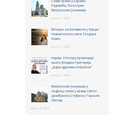
Слава храма у Барама
Радовића, богослужи
Митрополит Јоаникије
август 7, 2026
Вечерас на Белависти у Херцег
Новом поетско вече Теодоре
Ковач
август 7, 2026
Најава: У Котору промоција
књиге Владике Григорија
,,Једни другима потребни”
август 7, 2026
Митрополит Јоаникије у
недјељу служи у храму Светог
архиђакона Стефана у Горњем
Липову
август 6, 2026