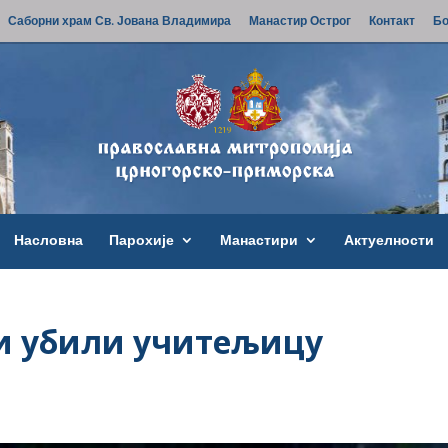
Саборни храм Св. Јована Владимира
Манастир Острог
Контакт
Бо
Насловна
Парохије
Манастири
Актуелности
и убили учитељицу