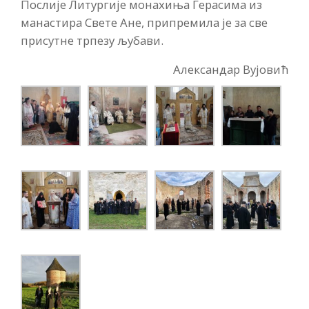
Послије Литургије монахиња Герасима из
манастира Свете Ане, припремила је за све
присутне трпезу љубави.
Александар Вујовић