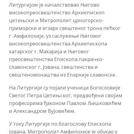
Литургијом је началствовао Његово
високопреосвештенство Архиепископ
цетињски и Митрополит црногорско-
приморски и егзарх свештеног трона пећког
г. Амфилохије, уз саслужење Његовог
високопреосвештенства Архиепископа
катарског г. Макарија и Његовог
преосвештенства Епископа пакрачко-
славонског г. Јована, свештенства и
свештеномонаштва из Епархије славонске.
На Литургији су појали ученици Богословије
Светог Петра Цетињског, предвођени својим
професорима ђаконом Павлом Љешковићем
и Александром Вујовићем.
У току Литургије по благослову Епископа
Јована, Митрополит Амфилохије је обукао у