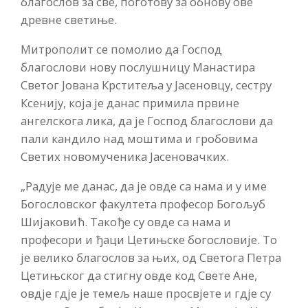
благослов за све, поготову за обнову ове
древне светиње.
Митрополит се помолио да Господ
благослови нову послушницу Манастира
Светог Јована Крститеља у Јасеновцу, сестру
Ксенију, која је данас примила првине
ангелскога лика, да је Господ благослови да
пали кандило над моштима и гробовима
Светих новомученика Јасеновачких.
„Радује ме данас, да је овде са нама и у име
Богословског факултета професор Богољуб
Шијаковић. Такође су овде са нама и
професори и ђаци Цетињске богословије. То
је велико благослов за њих, од Светога Петра
Цетињског да стигну овде код Свете Ане,
овдје гдје је темељ наше просвјете и гдје су