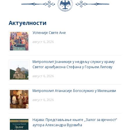
Актуелности
Успеније Свете Ане
август 6, 2026
Митрополит Јоаникије у недјељу служи у храму
Светог архиђакона Стефана у Горњем Липову
август 6, 2026
Митрополит Атанасије богослужио у Милешеви
август 6, 2026
Најава: Представљање књиге „Залог за вјечност“
аутора Александра Вујовића