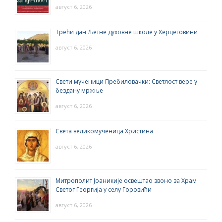
август 6, 2026
Трећи дан Љетне духовне школе у Херцеговини
август 6, 2026
Свети мученици Пребиловачки: Светлост вере у
бездану мржње
август 6, 2026
Света великомученица Христина
август 6, 2026
Митрополит Јоаникије освештао звоно за Храм
Светог Георгија у селу Горовићи
август 6, 2026