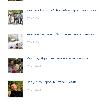
Живојин Ракочевић: Неслобода другачије говори
јул 27, 2026
Живојин Ракочевић: Злочин на заветној земљи
јул 24, 2026
Милорад Дурутовић: Амин – ријеч изнутра
јул 21, 2026
Отац Гојко Перовић: Чудесни свитац
јул 21, 2026