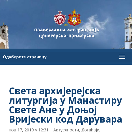
Света архијерејска
литургија у Манастиру
Свете Ане у Доњој
Вријески код Дарувара
нов 17, 2019 у 12:31
|
Актуелности
,
Догађаји
,