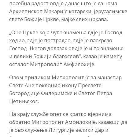
посебна радост овдје данас што је са нама
Архиепископ Макарије катарски, јерусалимске
свете Божије Цркве, мајке свих цркава.
„Оне Цркве која чува знамења гдје је Господ
ходио, гдје је пострадао, гдје је васкрсао
Господ. Његов долазак овдје је и то знамење
и велики Божији благослов“, казао је између
осталог Митрополит Амфилохије.
Овом приликом Митрополит је за манастир
Свете Ане поклонио икону Пресвете
Богородице Филеримске и Светог Петра
Цетињског.
На крају службе опет се кратко вјернима
обратио Митрополит Амфилохије, казавши да
је ово служење Литургије велики дар и