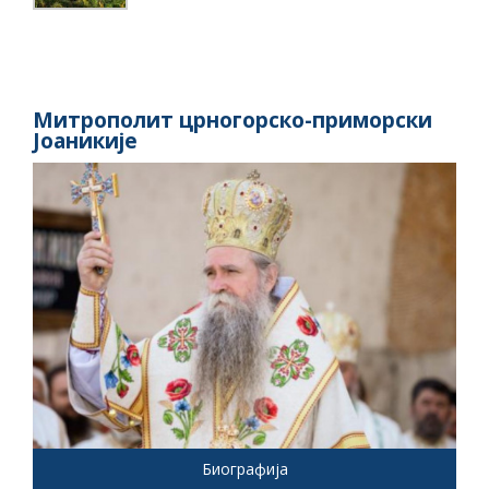
Митрополит црногорско-приморски
Јоаникије
Биографија