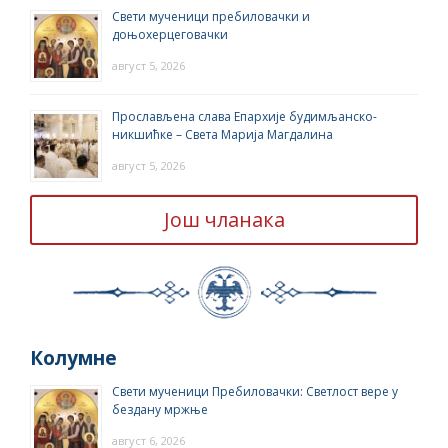
Свети мученици пребиловачки и
доњохерцеговачки
август 5, 2026
Прослављена слава Епархије будимљанско-
никшићке – Света Марија Магдалина
август 5, 2026
Још чланака
Колумне
Свети мученици Пребиловачки: Светлост вере у
бездану мржње
август 6, 2026