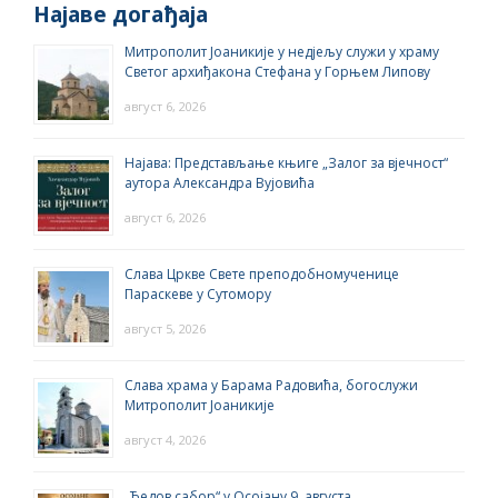
Најаве догађаја
Митрополит Јоаникије у недјељу служи у храму
Светог архиђакона Стефана у Горњем Липову
август 6, 2026
Најава: Представљање књиге „Залог за вјечност“
аутора Александра Вујовића
август 6, 2026
Слава Цркве Свете преподобномученице
Параскеве у Сутомору
август 5, 2026
Слава храма у Барама Радовића, богослужи
Митрополит Јоаникије
август 4, 2026
„Ђедов сабор“ у Осојану 9. августа