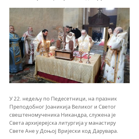
У 22. недељу по Педесетници, на празник
Преподобног Јоаникија Великог и Светог
свештеномученика Никандра, служена је
Света архијерејска литургија у манастиру
Свете Ане у Доњој Вријески код Дарувара.