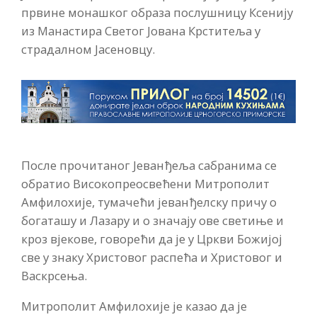
првине монашког образа послушницу Ксенију
из Манастира Светог Јована Крститеља у
страдалном Јасеновцу.
После прочитаног Јеванђеља сабранима се
обратио Високопреосвећени Митрополит
Амфилохије, тумачећи јеванђелску причу о
богаташу и Лазару и о значају ове светиње и
кроз вјекове, говорећи да је у Цркви Божијој
све у знаку Христовог распећа и Христовог и
Васкрсења.
Митрополит Амфилохије је казао да је