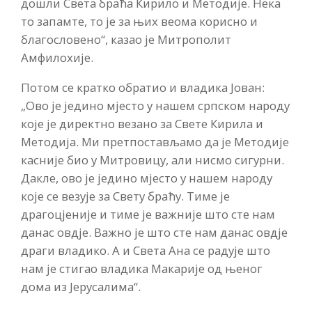
дошли Света браћа Кирило и Методије. Нека
то запамте, то је за њих веома корисно и
благословено“, казао је Митрополит
Амфилохије.
Потом се кратко обратио и владика Јован:
„Ово је једино мјесто у нашем српском народу
које је директно везано за Свете Кирила и
Методија. Ми претпостављамо да је Методије
касније био у Митровицу, али нисмо сигурни.
Дакле, ово је једино мјесто у нашем народу
које се везује за Свету браћу. Тиме је
драгоцјеније и тиме је важније што сте нам
данас овдје. Важно је што сте нам данас овдје
драги владико. А и Света Ана се радује што
нам је стигао владика Макарије од њеног
дома из Јерусалима“.