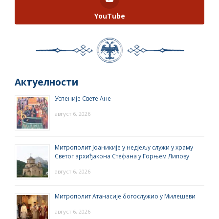
YouTube
Актуелности
Успеније Свете Ане
август 6, 2026
Митрополит Јоаникије у недјељу служи у храму
Светог архиђакона Стефана у Горњем Липову
август 6, 2026
Митрополит Атанасије богослужио у Милешеви
август 6, 2026