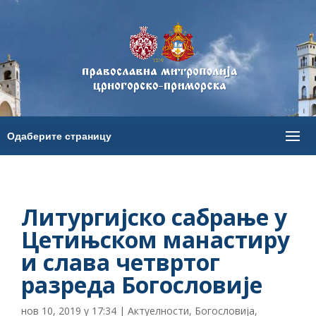
Литургијско сабрање у
Цетињском манастиру
и слава четвртог
разреда Богословије
нов 10, 2019 у 17:34
|
Актуелности
,
Богословија
,