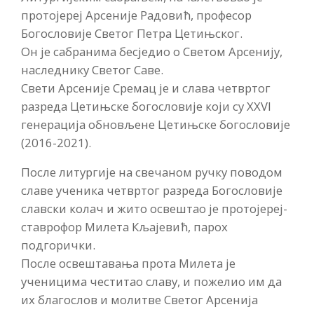
протојереј Арсеније Радовић, професор
Богословије Светог Петра Цетињског.
Он је сабранима бесједио о Светом Арсенију,
наследнику Светог Саве.
Свети Арсеније Сремац је и слава четвртог
разреда Цетињске богословије који су XXVI
генерација обновљене Цетињске богословије
(2016-2021).
После литургије на свечаном ручку поводом
славе ученика четвртог разреда Богословије
славски колач и жито освештао је протојереј-
ставрофор Милета Кљајевић, парох
подгорички.
После освештавања прота Милета је
ученицима честитао славу, и пожелио им да
их благослов и молитве Светог Арсенија