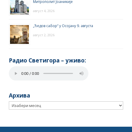
Митрополит Јоаникије
август 4, 2026
„Ђедов сабор“ у Осојану 9. августа
август 2, 2026
Радио Светигора – yживо:
Архива
Архива