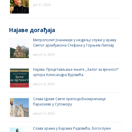
јул 21, 2026
Најаве догађаја
Митрополит Јоаникије у недјељу служи у храму
Светог архиђакона Стефана у Горњем Липову
август 6, 2026
Најава: Представљање књиге „Залог за вјечност“
аутора Александра Вујовића
август 6, 2026
Слава Цркве Свете преподобномученице
Параскеве у Сутомору
август 5, 2026
Слава храма у Барама Радовића, богослужи