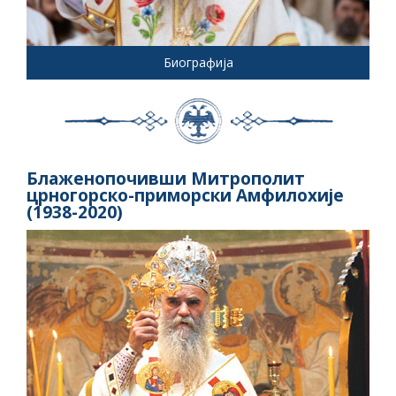
Биографија
Блаженопочивши Митрополит
црногорско-приморски Амфилохије
(1938-2020)