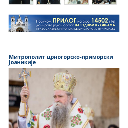
Митрополит црногорско-приморски
Јоаникије