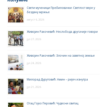
Свети мученици Пребиловачки: Светлост вере у
бездану мржње
август 6, 2026
Живојин Ракочевић: Неслобода другачије говори
јул 27, 2026
Живојин Ракочевић: Злочин на заветној земљи
јул 24, 2026
Милорад Дурутовић: Амин – ријеч изнутра
јул 21, 2026
Отац Гојко Перовић: Чудесни свитац