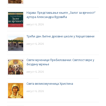
Најава: Представљање књиге „Залог за вјечност“
аутора Александра Вујовића
август 6, 2026
Трећи дан Љетне духовне школе у Херцеговини
август 6, 2026
Свети мученици Пребиловачки: Светлост вере у
бездану мржње
август 6, 2026
Света великомученица Христина
август 6, 2026