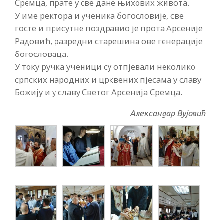
Сремца, прате у све дане њихових живота.
У име ректора и ученика богословије, све
госте и присутне поздравио је прота Арсеније
Радовић, разредни старешина ове генерације
богословаца.
У току ручка ученици су отпјевали неколико
српских народних и црквених пјесама у славу
Божију и у славу Светог Арсенија Сремца.
Александар Вујовић