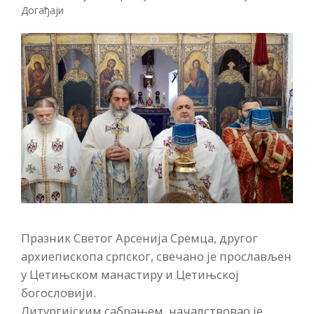
Догађаји
Празник Светог Арсенија Сремца, другог
архиепископа српског, свечано је прослављен
у Цетињском манастиру и Цетињској
богословији.
Литургијским сабрањем, началствовао је