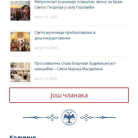
Митрополит Јоаникије освештао звоно за Храм
Светог Георгија у селу Горовићи
август 6, 2026
Свети мученици пребиловачки и
доњохерцеговачки
август 5, 2026
Прослављена слава Епархије будимљанско-
никшићке – Света Марија Магдалина
август 5, 2026
Још чланака
Колумне