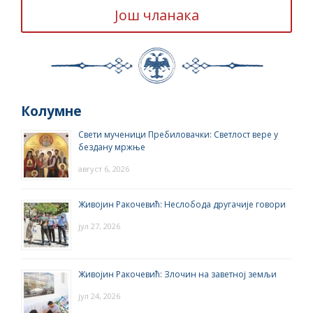
Још чланака
Колумне
Свети мученици Пребиловачки: Светлост вере у
бездану мржње
август 6, 2026
Живојин Ракочевић: Неслобода другачије говори
јул 27, 2026
Живојин Ракочевић: Злочин на заветној земљи
јул 24, 2026