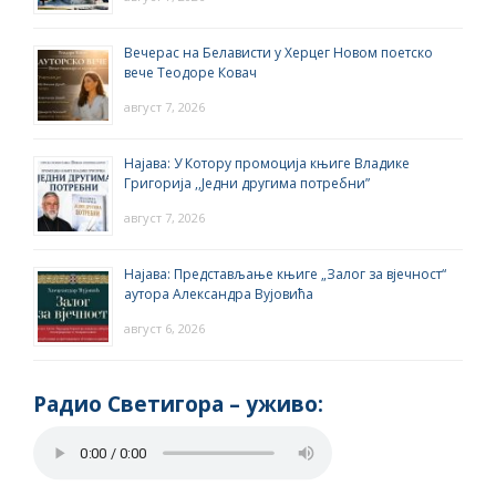
Вечерас на Белависти у Херцег Новом поетско
вече Теодоре Ковач
август 7, 2026
Најава: У Котору промоција књиге Владике
Григорија ,,Једни другима потребни”
август 7, 2026
Најава: Представљање књиге „Залог за вјечност“
аутора Александра Вујовића
август 6, 2026
Радио Светигора – yживо: