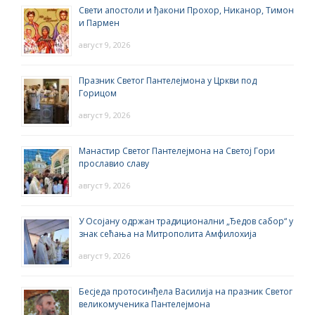
Свети апостоли и ђакони Прохор, Никанор, Тимон
и Пармен
август 9, 2026
Празник Светог Пантелејмона у Цркви под
Горицом
август 9, 2026
Манастир Светог Пантелејмона на Светој Гори
прославио славу
август 9, 2026
У Осојану одржан традиционални „Ђедов сабор“ у
знак сећања на Митрополита Амфилохија
август 9, 2026
Бесједа протосинђела Василија на празник Светог
великомученика Пантелејмона