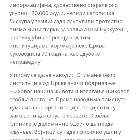
информацијама, здравствено старале око
укупно 170.000 људи. Четири католичка
бискупа у земљи сада су упутили протестно
писмо министарки здравља Амни Нурхусеин,
критикујући репресију над тим
институцијама, којима је неке Црква
руководила 70 година, као „дубоко
неправедну“.
У писму се даље наводи: „Отимање ових
институција од Цркве значи подривање
њиховог начина живота и излагање њиховог
особља прогону“. Према наводима поменуте
хуманитарне организације, пацијенти су
замољени да напусте кревете. Особље
клинике је делимично одбило да преда
кључеве. Војници су тада присилно ушли у
просторије. Ако се њихов рад ускоро не