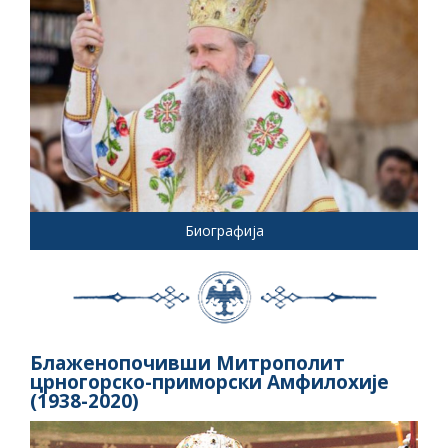
Биографија
Блаженопочивши Митрополит
црногорско-приморски Амфилохије
(1938-2020)