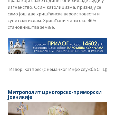
права који сваке године гони хиљаде људи у
изгнанство. Осим католицизма, признају се
само још две хришћанске вероисповести и
сунитски ислам. Хришћани чини око 46%
становништва земље.
Извор: Катпрес (с немачког Инфо служба СПЦ)
Митрополит црногорско-приморски
Јоаникије