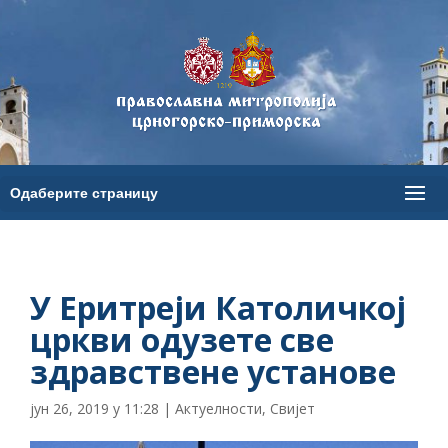
У Еритреји Католичкој
цркви одузете све
здравствене установе
јун 26, 2019 у 11:28
|
Актуелности
,
Свијет