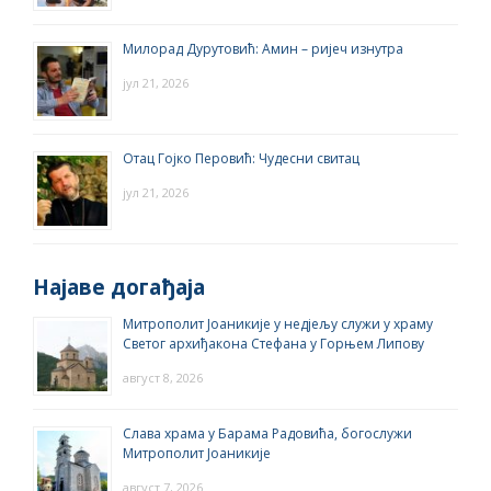
Милорад Дурутовић: Амин – ријеч изнутра
јул 21, 2026
Отац Гојко Перовић: Чудесни свитац
јул 21, 2026
Најаве догађаја
Митрополит Јоаникије у недјељу служи у храму
Светог архиђакона Стефана у Горњем Липову
август 8, 2026
Слава храма у Барама Радовића, богослужи
Митрополит Јоаникије
август 7, 2026