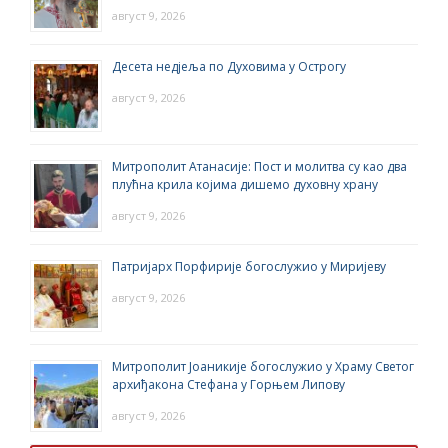
август 9, 2026
Десета недјеља по Духовима у Острогу
август 9, 2026
Митрополит Атанасије: Пост и молитва су као два
плућна крила којима дишемо духовну храну
август 9, 2026
Патријарх Порфирије богослужио у Миријеву
август 9, 2026
Митрополит Јоаникије богослужио у Храму Светог
архиђакона Стефана у Горњем Липову
август 9, 2026