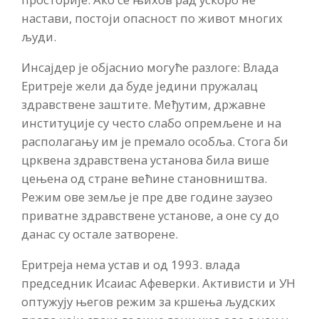
настави, постоји опасност по живот многих
људи.
Инсајдер је објаснио могуће разлоге: Влада
Еритреје жели да буде једини пружалац
здравствене заштите. Међутим, државне
институције су често слабо опремљене и на
располагању им је премало особља. Стога би
црквена здравствена установа била више
цењена од стране већине становништва.
Режим ове земље је пре две године заузео
приватне здравствене установе, а оне су до
данас су остале затворене.
Еритреја нема устав и од 1993. влада
председник Исаиас Афеверки. Активисти и УН
оптужују његов режим за кршења људских