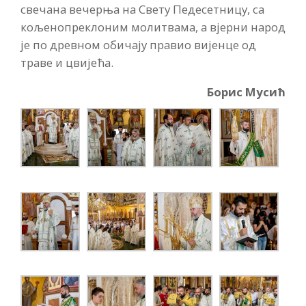
свечана вечерња на Свету Педесетницу, са
кољенопреклоним молитвама, а вјерни народ
је по древном обичају правио вијенце од
траве и цвијећа.
Борис Мусић