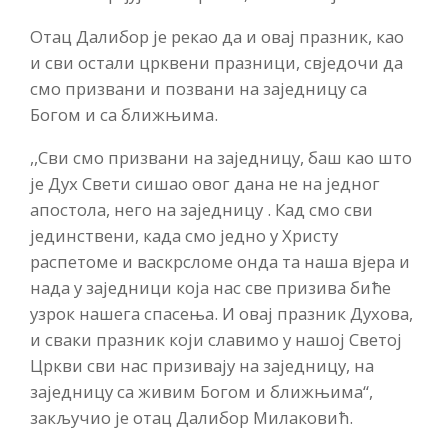
Отац Далибор је рекао да и овај празник, као
и сви остали црквени празници, свједочи да
смо призвани и позвани на заједницу са
Богом и са ближњима.
,,Сви смо призвани на заједницу, баш као што
је Дух Свети сишао овог дана не на једног
апостола, него на заједницу . Кад смо сви
јединствени, када смо једно у Христу
распетоме и васкрсломе онда та наша вјера и
нада у заједници која нас све призива биће
узрок нашега спасења. И овај празник Духова,
и сваки празник који славимо у нашој Светој
Цркви сви нас призивају на заједницу, на
заједницу са живим Богом и ближњима“,
закључио је отац Далибор Милаковић.