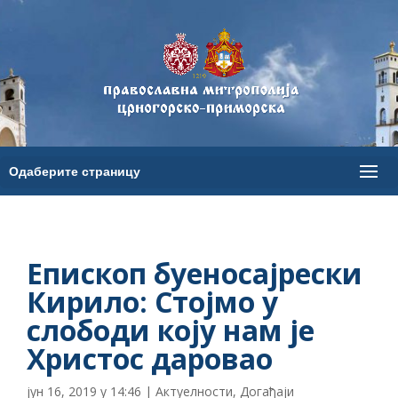
Епископ буеносајрески
Кирило: Стојмо у
слободи коју нам је
Христос даровао
јун 16, 2019 у 14:46
|
Актуелности
,
Догађаји