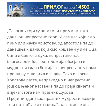
„Тај огањ који су апостоли примили тога
дана, он непрестано гори. И све нас који смо
примили науку Христову, од апостола па до
данашњих дана, који смо крштени у име Оца,
Сина и Светога Духа, непрестано нас
благослов и благодат Божија обасјава и
мудрост и слава Божија се непрестано у нама
пројављује, велича и слави. Тако и Црква
Христова расте, непрекидно и непрестано,
још од њеног настанка па до краја свијета и
вијека, стога нам празник Духова
(Тројичиндан) као празник мудрости Божије
то и потврђује и открива“, нагласио је он.