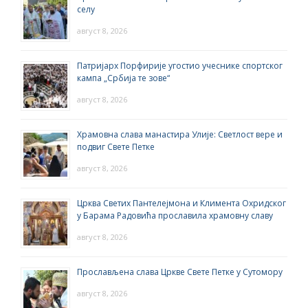
селу
август 8, 2026
Патријарх Порфирије угостио учеснике спортског
кампа „Србија те зове“
август 8, 2026
Храмовна слава манастира Улије: Светлост вере и
подвиг Свете Петке
август 8, 2026
Црква Светих Пантелејмона и Климента Охридског
у Барама Радовића прославила храмовну славу
август 8, 2026
Прослављена слава Цркве Свете Петке у Сутомору
август 8, 2026