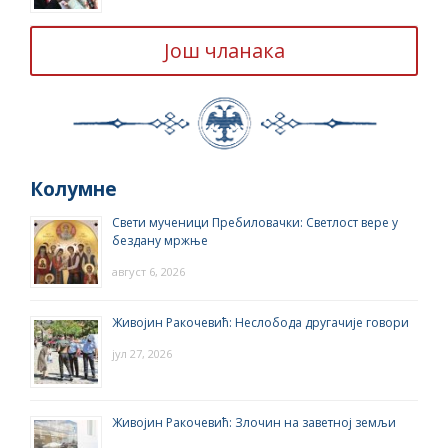
Још чланака
Колумне
Свети мученици Пребиловачки: Светлост вере у
бездану мржње
август 6, 2026
Живојин Ракочевић: Неслобода другачије говори
јул 27, 2026
Живојин Ракочевић: Злочин на заветној земљи