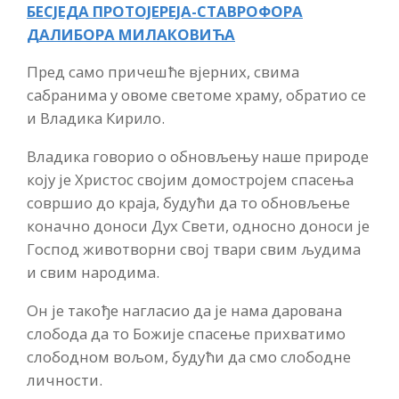
БЕСЈЕДА ПРОТОЈЕРЕЈА-СТАВРОФОРА
ДАЛИБОРА МИЛАКОВИЋА
Пред само причешће вјерних, свима
сабранима у овоме светоме храму, обратио се
и Владика Кирило.
Владика говорио о обновљењу наше природе
коју је Христос својим домостројем спасења
совршио до краја, будући да то обновљење
коначно доноси Дух Свети, односно доноси је
Господ животворни свој твари свим људима
и свим народима.
Он је такође нагласио да је нама дарована
слобода да то Божије спасење прихватимо
слободном вољом, будући да смо слободне
личности.