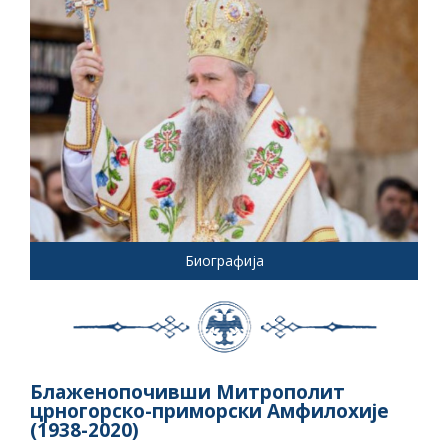
Биографија
Блаженопочивши Митрополит
црногорско-приморски Амфилохије
(1938-2020)