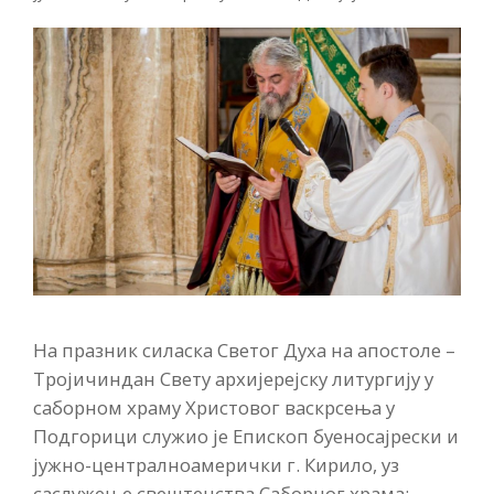
На празник силаска Светог Духа на апостоле –
Тројичиндан Свету архијерејску литургију у
саборном храму Христовог васкрсења у
Подгорици служио је Епископ буеносајрески и
јужно-централноамерички г. Кирило, уз
саслужење свештенства Саборног храма: