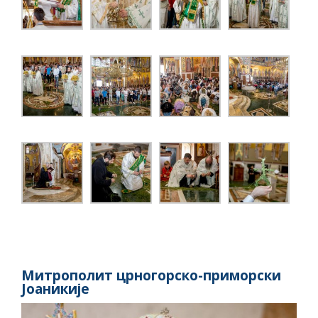
Митрополит црногорско-приморски
Јоаникије