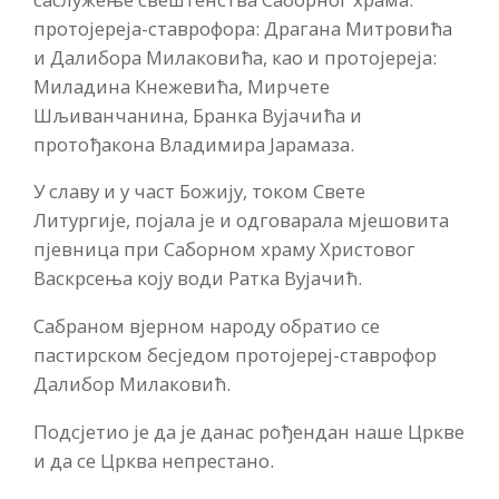
протојереја-ставрофора: Драгана Митровића
и Далибора Милаковића, као и протојереја:
Миладина Кнежевића, Мирчете
Шљиванчанина, Бранка Вујачића и
протођакона Владимира Јарамаза.
У славу и у част Божију, током Свете
Литургије, појала је и одговарала мјешовита
пјевница при Саборном храму Христовог
Васкрсења коју води Ратка Вујачић.
Сабраном вјерном народу обратио се
пастирском бесједом протојереј-ставрофор
Далибор Милаковић.
Подсјетио је да је данас рођендан наше Цркве
и да се Црква непрестано.