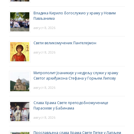
Владика Кирило богослужио у храму у Новим
Пављанима
август 8, 2026
Свети великомученик Пантелејмон
август 8, 2026
Митрополит Јоаникије у недјељу служи у храму
Светог архиђакона Стефана у Горњем Липову
август 8, 2026
Слава Храма Свете преподобномученице
Параскеве у Бабинама
август 8, 2026
Прослављена слава Храма Свете Петке у Лапљем