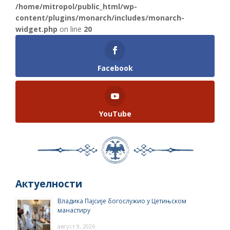
/home/mitropol/public_html/wp-
content/plugins/monarch/includes/monarch-
widget.php
on line
20
Facebook
YouTube
Актуелности
Владика Пајсије богослужио у Цетињском
манастиру
август 9, 2026