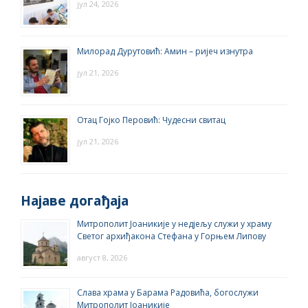
јул 24, 2026
Милорад Дурутовић: Амин – ријеч изнутра
јул 21, 2026
Отац Гојко Перовић: Чудесни свитац
јул 21, 2026
Најаве догађаја
Митрополит Јоаникије у недјељу служи у храму
Светог архиђакона Стефана у Горњем Липову
август 8, 2026
Слава храма у Барама Радовића, богослужи
Митрополит Јоаникије