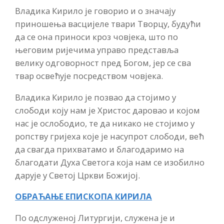
Владика Кирило је говорио и о значају
приношења васцијеле твари Творцу, будући
да се она приноси кроз човјека, што по
његовим ријечима управо представља
велику одговорност пред Богом, јер се сва
твар освећује посредством човјека.
Владика Кирило је позвао да стојимо у
слободи коју нам је Христос даровао и којом
нас је ослободио, те да никако не стојимо у
ропству гријеха које је насупрот слободи, већ
да свагда прихватамо и благодаримо на
благодати Духа Светога која нам се изобилно
дарује у Светој Цркви Божијој.
ОБРАЋАЊЕ ЕПИСКОПА КИРИЛА
По одслуженој Литургији, служена је и