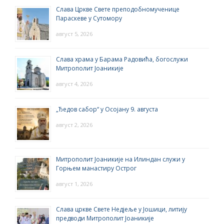
Слава Цркве Свете преподобномученице
Параскеве у Сутомору
август 5, 2026
Слава храма у Барама Радовића, богослужи
Митрополит Јоаникије
август 4, 2026
„Ђедов сабор“ у Осојану 9. августа
август 2, 2026
Митрополит Јоаникије на Илиндан служи у
Горњем манастиру Острог
август 1, 2026
Слава цркве Свете Недјеље у Јошици, литију
предводи Митрополит Јоаникије