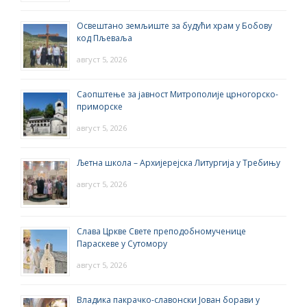
Освештано земљиште за будући храм у Бобову
код Пљеваља
август 5, 2026
Саопштење за јавност Митрополије црногорско-
приморске
август 5, 2026
Љетна школа – Архијерејска Литургија у Требињу
август 5, 2026
Слава Цркве Свете преподобномученице
Параскеве у Сутомору
август 5, 2026
Владика пакрачко-славонски Јован борави у