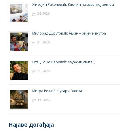
Живојин Ракочевић: Злочин на заветној земљи
јул 24, 2026
Милорад Дурутовић: Амин – ријеч изнутра
јул 21, 2026
Отац Гојко Перовић: Чудесни свитац
јул 21, 2026
Митра Рељић: Чувари Завета
јул 19, 2026
Најаве догађаја