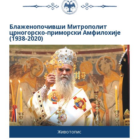
Блаженопочивши Митрополит
црногорско-приморски Амфилохије
(1938-2020)
Животопис