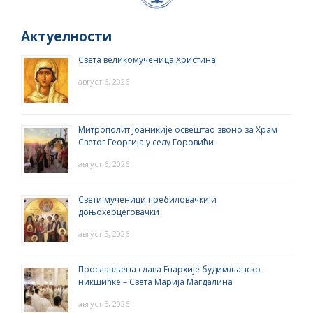
Актуелности
Света великомученица Христина
август 6, 2026
Митрополит Јоаникије освештао звоно за Храм
Светог Георгија у селу Горовићи
август 6, 2026
Свети мученици пребиловачки и
доњохерцеговачки
август 5, 2026
Прослављена слава Епархије будимљанско-
никшићке – Света Марија Магдалина
август 5, 2026