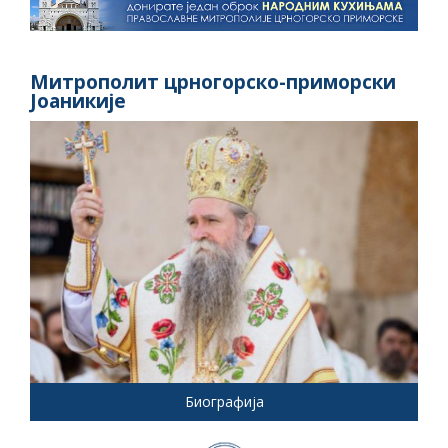
Митрополит црногорско-приморски
Јоаникије
Биографија