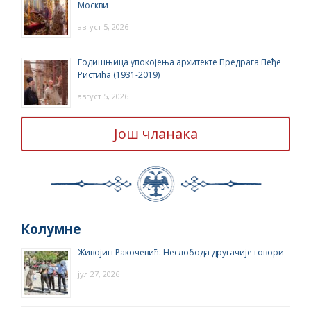
Москви
август 5, 2026
Годишњица упокојења архитекте Предрага Пеђе
Ристића (1931-2019)
август 5, 2026
Још чланака
Колумне
Живојин Ракочевић: Неслобода другачије говори
јул 27, 2026