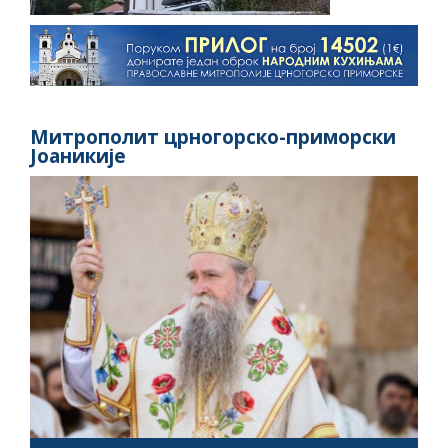
Митрополит црногорско-приморски
Јоаникије