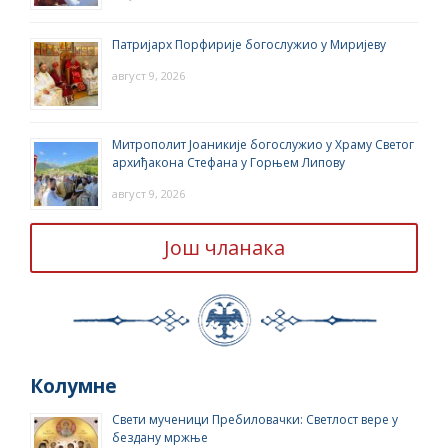
Патријарх Порфирије богослужио у Миријеву
август 9, 2026
Митрополит Јоаникије богослужио у Храму Светог
архиђакона Стефана у Горњем Липову
август 9, 2026
Још чланака
Колумне
Свети мученици Пребиловачки: Светлост вере у
бездану мржње