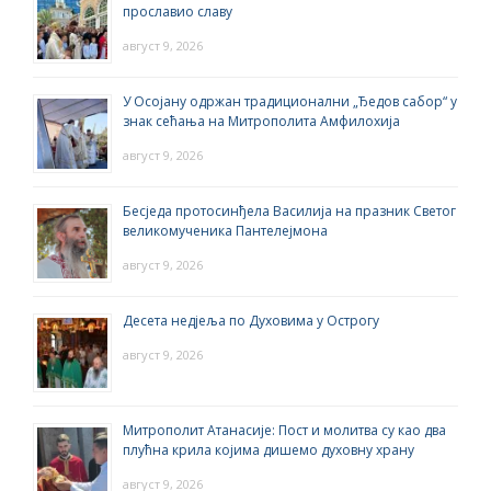
прославио славу
август 9, 2026
У Осојану одржан традиционални „Ђедов сабор“ у
знак сећања на Митрополита Амфилохија
август 9, 2026
Бесједа протосинђела Василија на празник Светог
великомученика Пантелејмона
август 9, 2026
Десета недјеља по Духовима у Острогу
август 9, 2026
Митрополит Атанасије: Пост и молитва су као два
плућна крила којима дишемо духовну храну
август 9, 2026