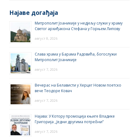
Најаве догађаја
Митрополит Јоаникије у недјељу служи у храму
Светог архиђакона Стефана у Горњем Липову
август 8, 2026
Слава храма у Барама Радовића, богослужи
Митрополит Јоаникије
август 7, 2026
Вечерас на Белависти у Херцег Новом поетско
вече Теодоре Ковач
август 7, 2026
Најава: У Котору промоција књиге Владике
Григорија ,,Једни другима потребни”
август 7, 2026