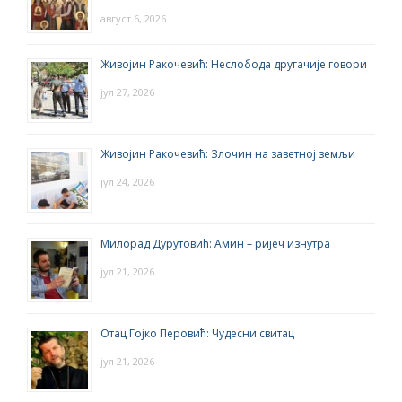
август 6, 2026
Живојин Ракочевић: Неслобода другачије говори
јул 27, 2026
Живојин Ракочевић: Злочин на заветној земљи
јул 24, 2026
Милорад Дурутовић: Амин – ријеч изнутра
јул 21, 2026
Отац Гојко Перовић: Чудесни свитац
јул 21, 2026