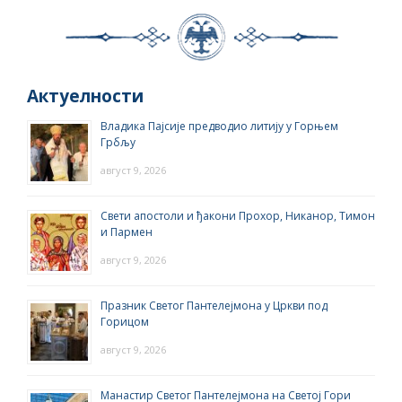
Актуелности
Владика Пајсије предводио литију у Горњем
Грбљу
август 9, 2026
Свети апостоли и ђакони Прохор, Никанор, Тимон
и Пармен
август 9, 2026
Празник Светог Пантелејмона у Цркви под
Горицом
август 9, 2026
Манастир Светог Пантелејмона на Светој Гори